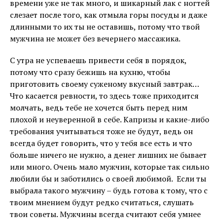
времени уже не так много, и шикарный лак с ногтей
слезает после того, как отмыла горы посуды и даже
длинными то их ты не оставишь, потому что твой
мужчина не может без вечернего массажика.
С утра не успеваешь привести себя в порядок,
потому что сразу бежишь на кухню, чтобы
приготовить своему суженому вкусный завтрак…
Что касается ревности, то здесь тоже приходится
молчать, ведь тебе не хочется быть перед ним
плохой и неуверенной в себе. Капризы и какие-либо
требования учитываться тоже не будут, ведь он
всегда будет говорить, что у тебя все есть и что
больше ничего не нужно, а денег лишних не бывает
или много. Очень мало мужчин, которые так сильно
любили бы и заботились о своей любимой. Если ты
выбрала такого мужчину – будь готова к тому, что с
твоим мнением будут редко считаться, слушать
твои советы. Мужчины всегда считают себя умнее