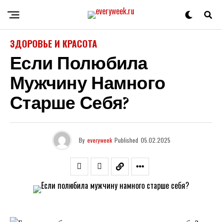
ЗДОРОВЬЕ И КРАСОТА
Если Полюбила
Мужчину Намного
Старше Себя?
By
everyweek
Published
05.02.2025