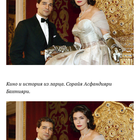
Кино и история из ларца. Сорайя Асфандияри
Бахтияри.