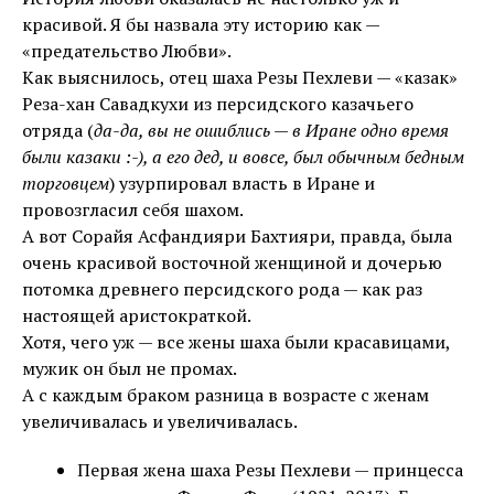
красивой. Я бы назвала эту историю как —
«предательство Любви».
Как выяснилось, отец шаха Резы Пехлеви — «казак»
Реза-хан Савадкухи из персидского казачьего
отряда (
да-да, вы не ошиблись — в Иране одно время
были казаки :-), а его дед, и вовсе, был обычным бедным
торговцем
) узурпировал власть в Иране и
провозгласил себя шахом.
А вот Сорайя Асфандияри Бахтияри, правда, была
очень красивой восточной женщиной и дочерью
потомка древнего персидского рода — как раз
настоящей аристократкой.
Хотя, чего уж — все жены шаха были красавицами,
мужик он был не промах.
А с каждым браком разница в возрасте с женам
увеличивалась и увеличивалась.
Первая жена шаха Резы Пехлеви — принцесса