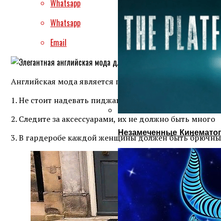
Whatsapp
Whatsapp
Email
Английская мода является прямым синонимом сдержа
1. Не стоит надевать пиджаки, куртки и пальто прита
2. Следите за аксессуарами, их не должно быть много
Незамеченные Кинематог
3. В гардеробе каждой женщины должен быть брючн