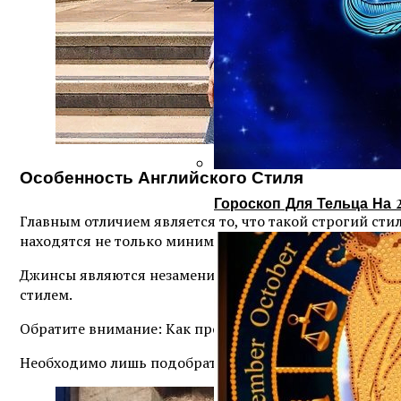
Особенность Английского Стиля
Гороскоп Для Тельца На 
Главным отличием является то, что такой строгий ст
находятся не только минимализм, но и сдержанность.
Джинсы являются незаменимой и повседневной вещью 
стилем.
Обратите внимание: Как просто сделать модное колье
Необходимо лишь подобрать правильно цвет и фасон.