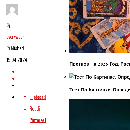
By
everyweek
Published
19.04.2024
Прогноз На 2026 Год: Ра
Тест По Картинке: Опре
Flipboard
Reddit
Pinterest