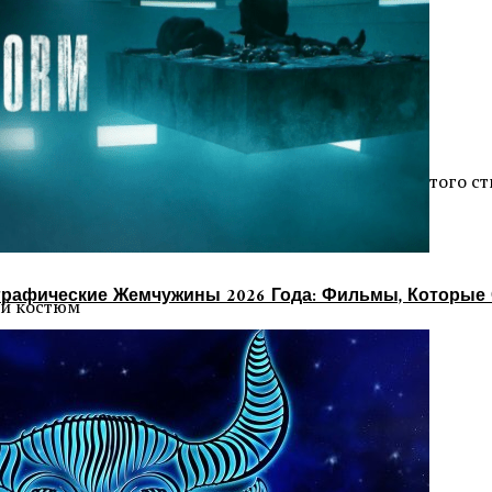
нности и лаконичности. Чтобы придерживаться этого ст
ленного кроя
рафические Жемчужины 2026 Года: Фильмы, Которые 
ый костюм