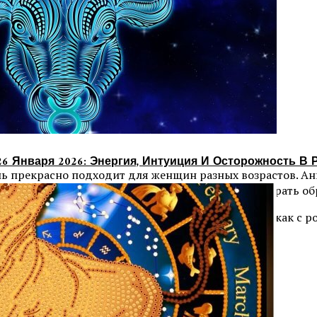
26 Января 2026: Энергия, Интуиция И Осторожность В 
иль прекрасно подходит для женщин разных возрастов. Ан
 Именно эти особенности позволяют дамам подбирать обр
в гардеробе женщины. Они отлично сочетаются как с ро
 из джутовой веревки, идеи для вдохновения.