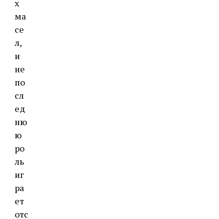
х
ма
се
л,
и
не
по
сл
ед
ню
ю
ро
ль
иг
ра
ет
отс