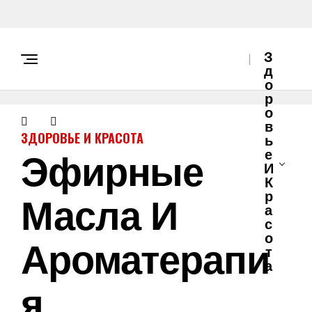
З
Д
О
Р
О
В
ЗДОРОВЬЕ И КРАСОТА
Ь
Эфирные
Е
И
К
Масла И
Р
А
С
О
Ароматерапи
Т
А
Я