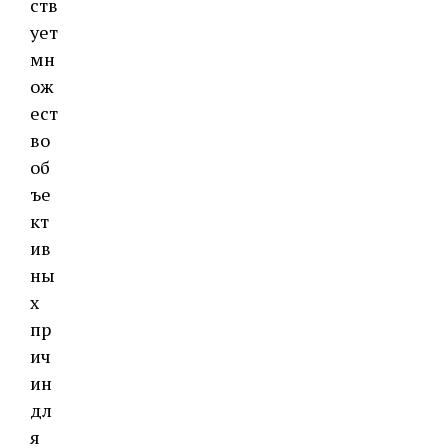
ств
ует
мн
ож
ест
во
об
ъе
кт
ив
ны
х
пр
ич
ин
дл
я