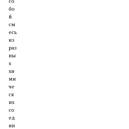
со
бо
й
см
есь
из
раз
ны
х
хи
ми
че
ск
их
со
ед
ин