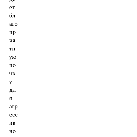
ет
бл
аго
пр
ия
тн
ую
по
чв
у
дл
я
агр
есс
ив
но