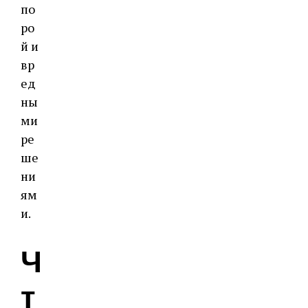
по
ро
й и
вр
ед
ны
ми
ре
ше
ни
ям
и.
Ч
т