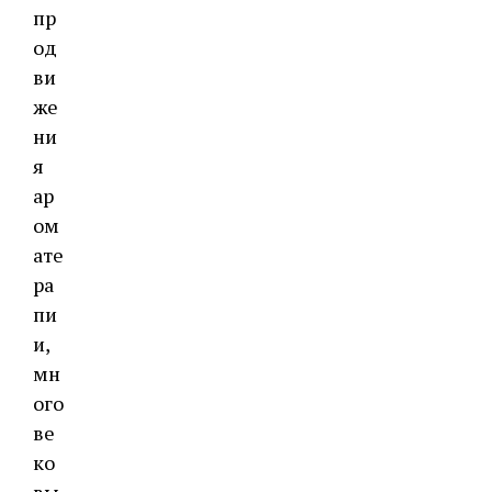
пр
од
ви
же
ни
я
ар
ом
ате
ра
пи
и,
мн
ого
ве
ко
вы