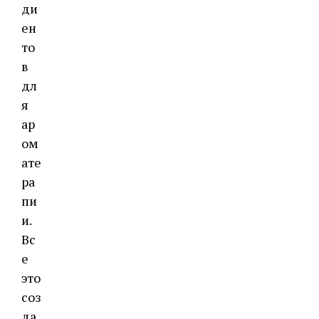
ди
ен
то
в
дл
я
ар
ом
ате
ра
пи
и.
Вс
е
это
соз
да