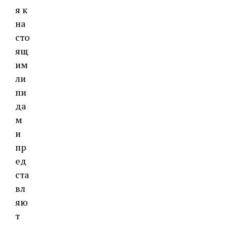
я к
на
сто
ящ
им
ли
пи
да
м
и
пр
ед
ста
вл
яю
т