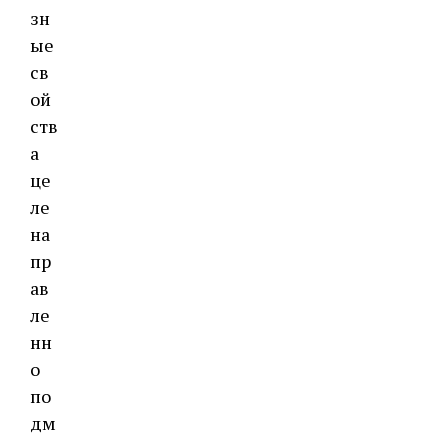
зн
ые
св
ой
ств
а
це
ле
на
пр
ав
ле
нн
о
по
дм