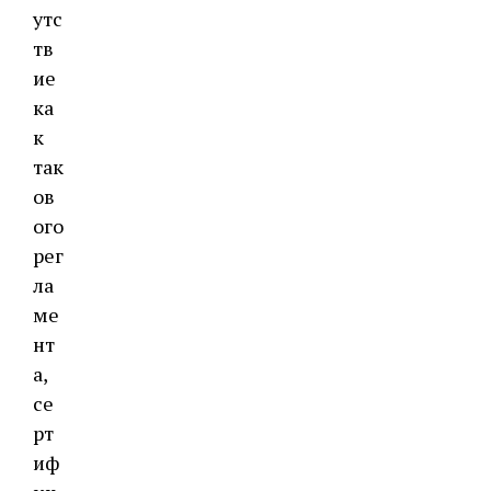
утс
тв
ие
ка
к
так
ов
ого
рег
ла
ме
нт
а,
се
рт
иф