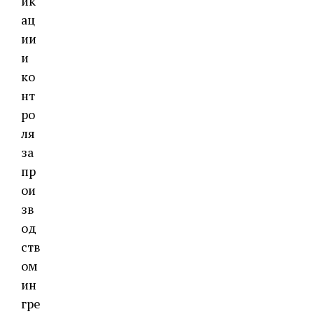
ик
ац
ии
и
ко
нт
ро
ля
за
пр
ои
зв
од
ств
ом
ин
гре