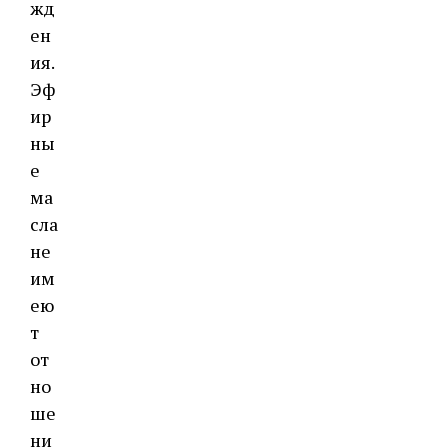
жд
ен
ия.
Эф
ир
ны
е
ма
сла
не
им
ею
т
от
но
ше
ни