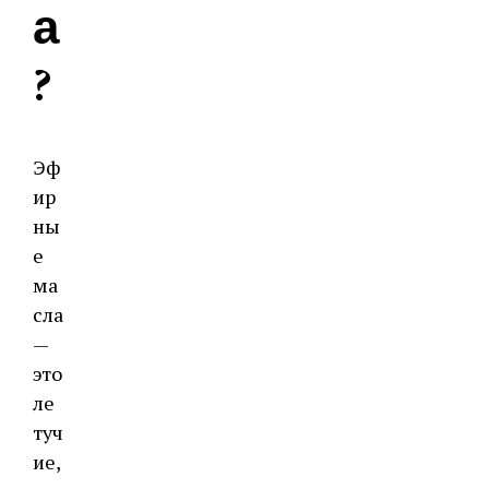
а
?
Эф
ир
ны
е
ма
сла
—
это
ле
туч
ие,