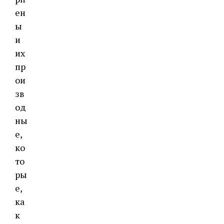
ен
ы
и
их
пр
ои
зв
од
ны
е,
ко
то
ры
е,
ка
к