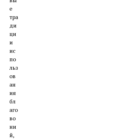
е
тра
ди
ци
и
ис
по
льз
ов
ан
ия
бл
аго
во
ни
й,