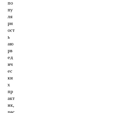
по
пу
ля
рн
ост
ь
аю
рв
ед
ич
ес
ки
х
пр
акт
ик,
рас