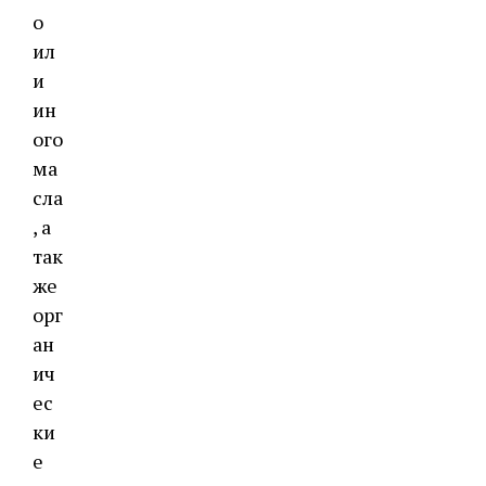
о
ил
и
ин
ого
ма
сла
, а
так
же
орг
ан
ич
ес
ки
е