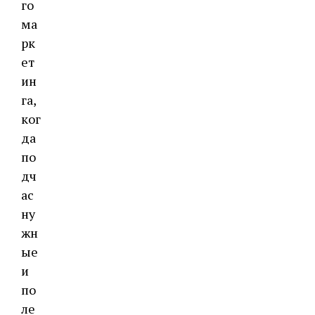
го
ма
рк
ет
ин
га,
ког
да
по
дч
ас
ну
жн
ые
и
по
ле