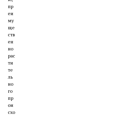
пр
еи
му
ще
ств
ен
но
рас
ти
те
ль
но
го
пр
ои
схо