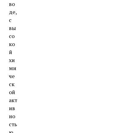
во
де,
с
вы
со
ко
й
хи
ми
че
ск
ой
акт
ив
но
сть
ю,