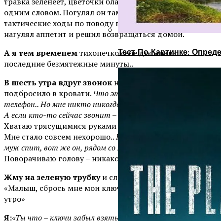
травка зеленеет, цветочки благоухают. Благодать,
одним словом. Погулял он там с часик, продумал все
тактические ходы по поводу переговоров, успокоился,
нагулял аппетит и решил возвращаться домой.
Тест По Картинке: Опре
А я тем временем
тихонечко себе досыпала
последние безмятежные минуты..
В шесть утра вдруг звонок
на мобильный. Меня аж
подбросило в кровати.
Что это – будильник? Нет,
телефон.. Но мне никто никогда не звонил в шесть утра!
А если кто-то сейчас звонит – значит, случилась беда!
Хватаю трясущимися руками телефон, смотрю – МУЖ!
Мне стало совсем нехорошо..
Какой муж? Чей муж? Мой
муж спит, вот же он, рядом со мной лежит.
Поворачиваю голову – никакого мужа и в помине нет.
Жму на зеленую трубку
и слышу бодрый голос:
«Малыш, сбрось мне мои ключи, пожалуйста! Доброе
утро»
Я:
«Ты что – ключи забыл взять? Позвони в домофон – я