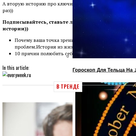
А вторую историю про ключи я расскажу вам в другой
раз))
Подписывайтесь
, ставьте лайки и пишите свои
истории))
Почему ваша точка зрения важнее ваших
проблем.История из жизни.
10 причин полюбить себя
In this article:
Гороскоп Для Тельца На 
В ТРЕНДЕ