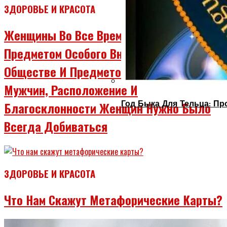
ЗДОРОВЬЕ И КРАСОТА
Женщины Во Все Времена Были
Предметом Особого Внимания В
Обществе И Предметом Вожделения
Мужчин, Расположение И
Год Быка Для Тельца: Пр
Благосклонности Женщин Нужно Было
Всегда Добиваться
ЗДОРОВЬЕ И КРАСОТА
Что Нам Скажут Метафорические Карты?