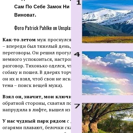
Сам По Себе Замок Ни В Чем И Не
Виноват.
Фото Patrick Pahlke on Unsplash
Как-то летом
муж проснулся в 5 утра и ему не спалось
– впереди был тяжелый день, с самого утра сложные
переговоры. Он решил прогуляться с собакой, заодно
немного успокоиться, настроиться на непростой
разговор. Тихонько оделся, чтобы меня не будить, взял
собаку и пошел. В дверях торчала моя связка ключей,
он их и взял, чтоб свои не искать (это у нас отдельная
тема – поиск вещей мужа).
Взял он, значит, мои ключи,
закрыл ими дверь с
обратной стороны, схватил под мышку Нусю, чтоб не
напрудила в лифте, вышел из тамбура и пошел в парк.
У нас чудный парк рядом
с домом – уточки с
огарями плавают, белочки скачут, птички чирикают,