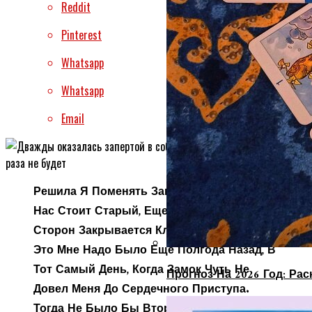
Reddit
Pinterest
Whatsapp
Whatsapp
Email
Решила Я Поменять Замок В Квартире. У
Нас Стоит Старый, Еще Тот, Что С Обеих
Сторон Закрывается Ключами. Сделать
Это Мне Надо Было Еще Полгода Назад, В
Тот Самый День, Когда Замок Чуть Не
Прогноз На 2026 Год: Ра
Довел Меня До Сердечного Приступа.
Тогда Не Было Бы Второго Случая. Хотя..