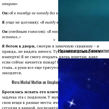
открою»
Он:
«Я в тамбур не попаду без ключей»
Я
(еще не догоняя):
«Я выйду в тамбур и открою тебе»
Он
(елейным голосом):
«Я твои ключи в дверях
оставил..»
Я бегом к двери
, смотрю в замочную скважину – и
Незамеченные Кинематог
правда.. не видать ничего. Тут до меня дошло, что я
взаперти! Я не смогу открыть дверь изнутри, даже
если сейчас начнется пожар! Ну, думаю, приехали. Злая
стала.. а руки все еще трясутся от стресса и сердце
заходится.
Фото Michal Matlon on Unsplash
Бросилась искать его ключи?
. А надо сказать,
задачка эта с подвохом. У мужа есть привычка класть
свои вещи в разные места: вчера на холодильник,
сегодня в ванной, послезавтра забудет в кармане брюк,