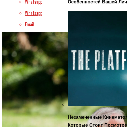
Whatsapp
Особенностей Вашей Лич
Whatsapp
Email
Незамеченные Кинематог
Которые Стоит Посмотре