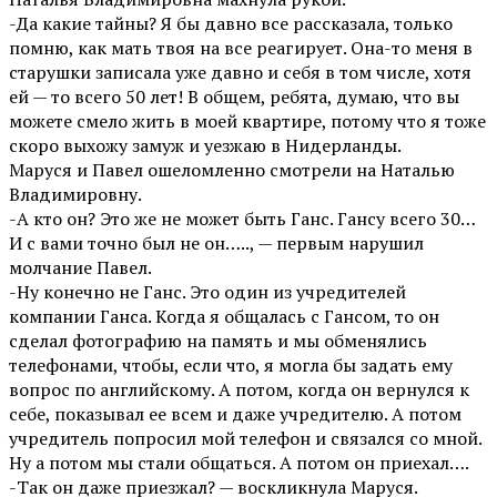
-Да какие тайны? Я бы давно все рассказала, только
помню, как мать твоя на все реагирует. Она-то меня в
старушки записала уже давно и себя в том числе, хотя
ей — то всего 50 лет! В общем, ребята, думаю, что вы
можете смело жить в моей квартире, потому что я тоже
скоро выхожу замуж и уезжаю в Нидерланды.
Маруся и Павел ошеломленно смотрели на Наталью
Владимировну.
-А кто он? Это же не может быть Ганс. Гансу всего 30…
И с вами точно был не он….., — первым нарушил
молчание Павел.
-Ну конечно не Ганс. Это один из учредителей
компании Ганса. Когда я общалась с Гансом, то он
сделал фотографию на память и мы обменялись
телефонами, чтобы, если что, я могла бы задать ему
вопрос по английскому. А потом, когда он вернулся к
себе, показывал ее всем и даже учредителю. А потом
учредитель попросил мой телефон и связался со мной.
Ну а потом мы стали общаться. А потом он приехал….
-Так он даже приезжал? — воскликнула Маруся.