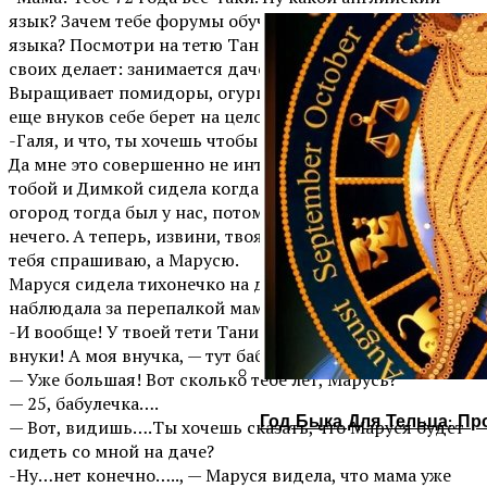
язык? Зачем тебе форумы обучающихся и носителей
языка? Посмотри на тетю Таню…Она все для родных
своих делает: занимается дачей и огородом.
Выращивает помидоры, огурцы, потом банки крутит. А
еще внуков себе берет на целое лето.
-Галя, и что, ты хочешь чтобы я занималась огородом?!
Да мне это совершенно не интересно. А на даче я с
тобой и Димкой сидела когда вы были маленькие. И
огород тогда был у нас, потому что есть тогда было
нечего. А теперь, извини, твоя очередь. И вообще, я не
тебя спрашиваю, а Марусю.
Маруся сидела тихонечко на диване и с улыбкой
наблюдала за перепалкой мамы и бабушки.
-И вообще! У твоей тети Тани есть внуки! Маленькие
внуки! А моя внучка, — тут бабушка указала на Марусю.
— Уже большая! Вот сколько тебе лет, Марусь?
— 25, бабулечка….
Год Быка Для Тельца: Пр
— Вот, видишь….Ты хочешь сказать, что Маруся будет
сидеть со мной на даче?
-Ну…нет конечно….., — Маруся видела, что мама уже