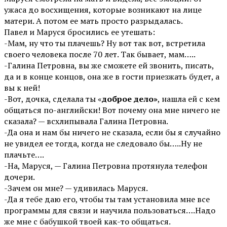
ужаса до восхищения, которые возникают на лице
матери. А потом ее мать просто разрыдалась.
Павел и Маруся бросились ее утешать:
-Мам, ну что ты плачешь? Ну вот так вот, встретила
своего человека после 70 лет. Так бывает, мам…..
-Галина Петровна, вы же сможете ей звонить, писать,
да и в конце концов, она же в гости приезжать будет, а
вы к ней!
-Вот, дочка, сделала ты «
доброе дело»
, нашла ей с кем
общаться по-английски! Вот почему она мне ничего не
сказала? — всхлипывала Галина Петровна.
-Да она и нам бы ничего не сказала, если бы я случайно
не увидел ее тогда, когда не следовало бы…..Ну не
плачьте….
-На, Маруся, — Галина Петровна протянула телефон
дочери.
-Зачем он мне? — удивилась Маруся.
-Да я тебе даю его, чтобы ты там установила мне все
программы для связи и научила пользоваться….Надо
же мне с бабушкой твоей как-то общаться.