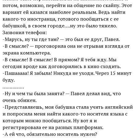
потом, возможно, перейти на общение по скайпу. Этот
вариант ей казался наиболее реальным. Ведь найти
какого-то иностранца, готового пообщаться с ее
бабушкой, в своем городе….ну это было тяжело.
Зазвонил телефон:
-Марусь, ну ты где там? — это был ее друг, Павел.
-В смысле? — проговорила она не отрывая взгляда от
экрана компьютера.
-В смысле! В смысле! В прямом? Я тебя жду. Мы
сегодня вроде как договорились в кино сходить.
-Пашааааа! Я забыла! Никуда не уходи. Через 15 минут
буду.
……………
-Ну и чем ты была занята? — Павел делал вид, что
очень обижен.
-Представляешь, моя бабушка стала учить английский
и попросила меня найти какого-то носителя языка с
которым можно пообщаться. Ну вот я и
регистрировала ее на разных платформах.
-А ей что, обязательно носитель нужен?