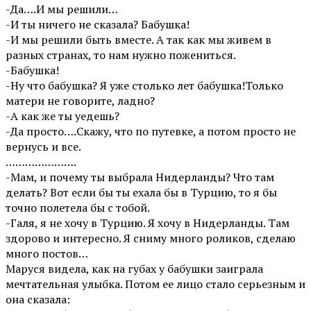
-Да….И мы решили…
-И ты ничего не сказала? Бабушка!
-И мы решили быть вместе. А так как мы живем в
разных странах, то нам нужно пожениться.
-Бабушка!
-Ну что бабушка? Я уже столько лет бабушка!Только
матери не говорите, ладно?
-А как же ты уедешь?
-Да просто….Скажу, что по путевке, а потом просто не
вернусь и все.
………………….
-Мам, и почему ты выбрала Нидерланды? Что там
делать? Вот если бы ты ехала бы в Турцию, то я бы
точно полетела бы с тобой.
-Галя, я не хочу в Турцию. Я хочу в Нидерланды. Там
здорово и интересно. Я сниму много роликов, сделаю
много постов…
Маруся видела, как на губах у бабушки заиграла
мечтательная улыбка. Потом ее лицо стало серьезным и
она сказала: