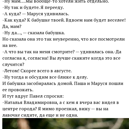
-Ну мам….мы вообще-то хотели жить отдельно.
-Ну так и будете. Я перееду.
-А куда? — Маруся удивилась.
-Как куда? К бабушке твоей. Вдвоем нам будет веселее!
Да, мам?
-Ну да…, — сказала бабушка.
Но сказала она это так неуверенно, что все посмотрели
на нее.
-А что вы так на меня смотрите? — удивилась она.-Да
согласна я, согласна! Вы лучше скажите когда это все
случится?
-Летом! Скорее всего в августе.
-Ну тогда и обсудим все ближе к делу.
И бабушка засобиралась домой. Паша и Маруся пошли
ее провожать.
И тут вдруг Павел спросил:
-Наталья Владимировна, а с кем я вчера вас видел в
центре города? Я мимо проезжал, вижу — вы на
лавочке сидите, да еще и не одна.