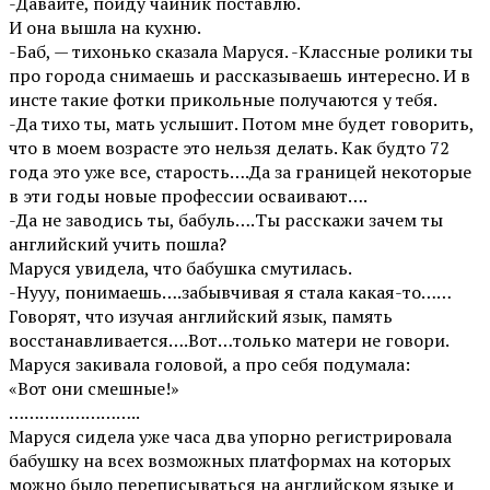
-Давайте, пойду чайник поставлю.
И она вышла на кухню.
-Баб, — тихонько сказала Маруся. -Классные ролики ты
про города снимаешь и рассказываешь интересно. И в
инсте такие фотки прикольные получаются у тебя.
-Да тихо ты, мать услышит. Потом мне будет говорить,
что в моем возрасте это нельзя делать. Как будто 72
года это уже все, старость….Да за границей некоторые
в эти годы новые профессии осваивают….
-Да не заводись ты, бабуль….Ты расскажи зачем ты
английский учить пошла?
Маруся увидела, что бабушка смутилась.
-Нууу, понимаешь….забывчивая я стала какая-то……
Говорят, что изучая английский язык, память
восстанавливается….Вот…только матери не говори.
Маруся закивала головой, а про себя подумала:
«Вот они смешные!»
……………………..
Маруся сидела уже часа два упорно регистрировала
бабушку на всех возможных платформах на которых
можно было переписываться на английском языке и