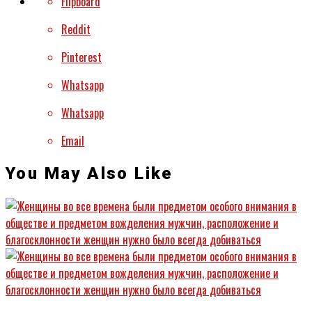
Flipboard
Reddit
Pinterest
Whatsapp
Whatsapp
Email
You May Also Like