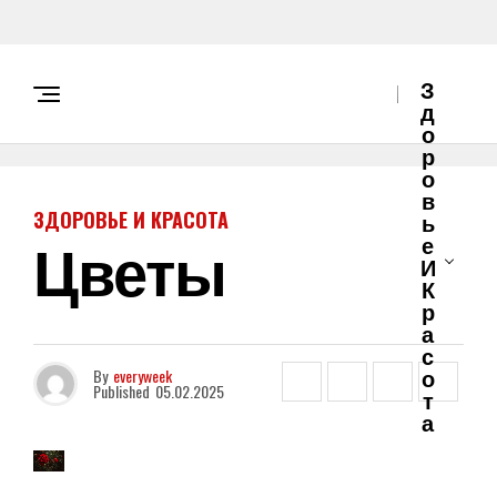
З
Д
О
Р
О
В
ЗДОРОВЬЕ И КРАСОТА
Ь
Цветы
Е
И
К
Р
А
С
О
By
everyweek
Published
05.02.2025
Т
А