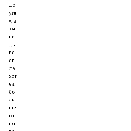
др
уга
», а
ты
ве
дь
вс
ег
да
хот
ел
бо
ль
ше
го,
но
вс