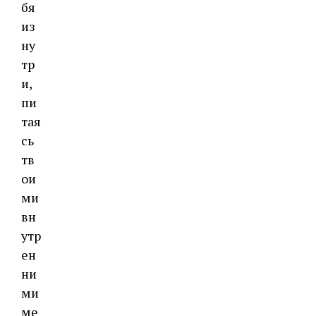
бя
из
ну
тр
и,
пи
тая
сь
тв
ои
ми
вн
утр
ен
ни
ми
ме