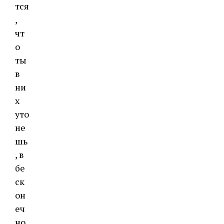
тся
,
чт
о
ты
в
ни
х
уто
не
шь
, в
бе
ск
он
еч
но