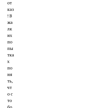
от
каз
! В
жа
лк
их
по
пы
тка
х
по
ня
ть,
чт
о с
то
бо