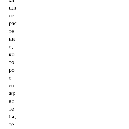
щн
ое
рас
те
ни
е,
ко
то
ро
е
со
жр
ет
те
бя,
те