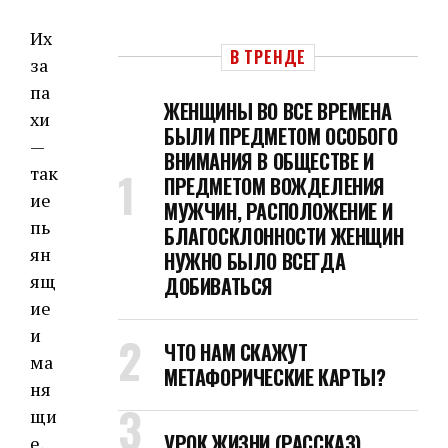
Их
В ТРЕНДЕ
за
па
ЖЕНЩИНЫ ВО ВСЕ ВРЕМЕНА
хи
БЫЛИ ПРЕДМЕТОМ ОСОБОГО
—
ВНИМАНИЯ В ОБЩЕСТВЕ И
так
ПРЕДМЕТОМ ВОЖДЕЛЕНИЯ
ие
МУЖЧИН, РАСПОЛОЖЕНИЕ И
пь
БЛАГОСКЛОННОСТИ ЖЕНЩИН
ян
НУЖНО БЫЛО ВСЕГДА
ящ
ДОБИВАТЬСЯ
ие
и
ЧТО НАМ СКАЖУТ
ма
МЕТАФОРИЧЕСКИЕ КАРТЫ?
ня
щи
УРОК ЖИЗНИ (РАССКАЗ)
е,