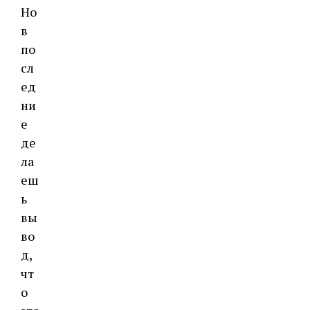
Но
в
по
сл
ед
ни
е
де
ла
еш
ь
вы
во
д,
чт
о