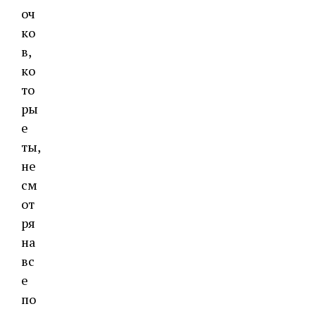
оч
ко
в,
ко
то
ры
е
ты,
не
см
от
ря
на
вс
е
по