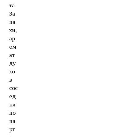
та.
За
па
хи,
ар
ом
ат
ду
хо
в
сос
ед
ки
по
па
рт