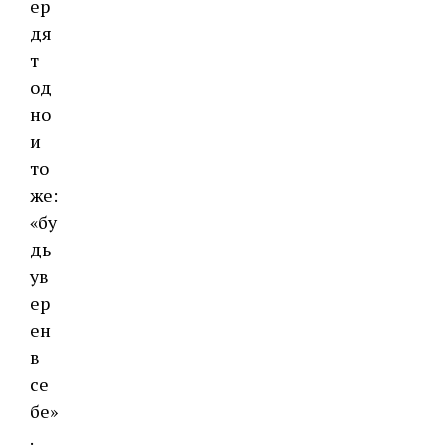
ер
дя
т
од
но
и
то
же:
«бу
дь
ув
ер
ен
в
се
бе»
.