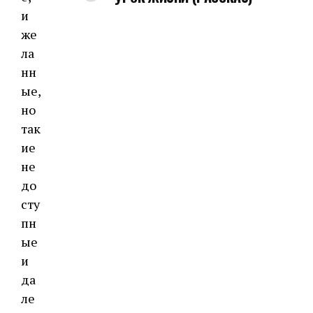
и
же
ла
нн
ые,
но
так
ие
не
до
сту
пн
ые
и
да
ле