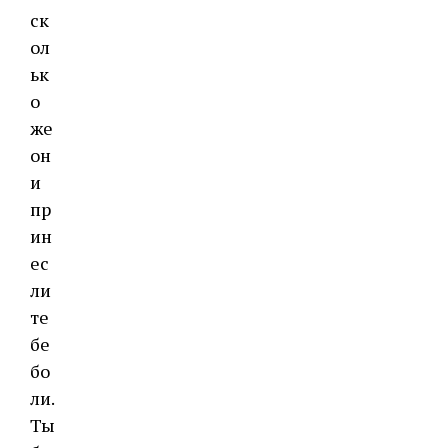
ск
ол
ьк
о
же
он
и
пр
ин
ес
ли
те
бе
бо
ли.
Ты