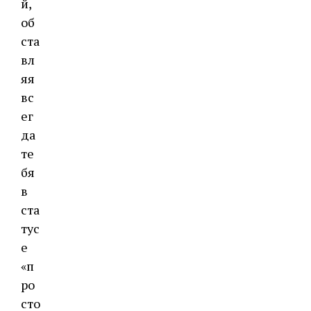
й,
об
ста
вл
яя
вс
ег
да
те
бя
в
ста
тус
е
«п
ро
сто