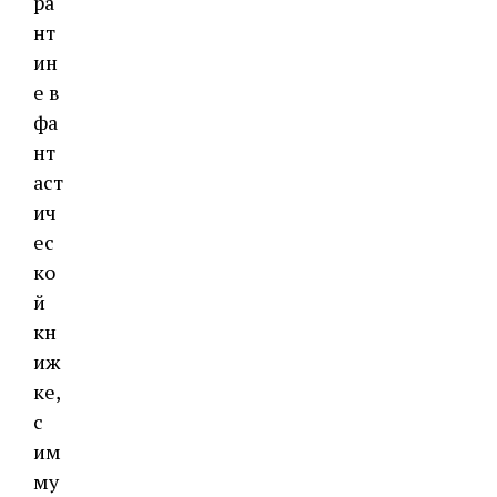
ра
нт
ин
е в
фа
нт
аст
ич
ес
ко
й
кн
иж
ке,
с
им
му