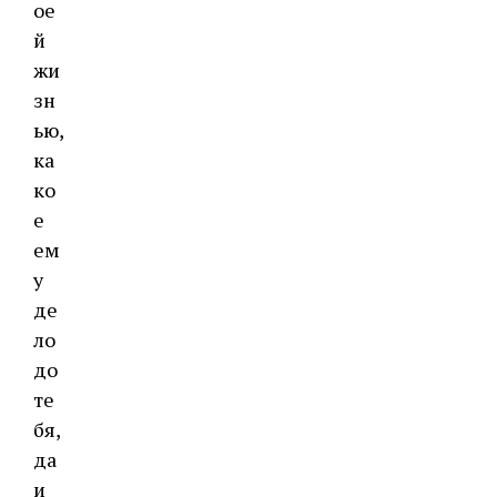
ое
й
жи
зн
ью,
ка
ко
е
ем
у
де
ло
до
те
бя,
да
и