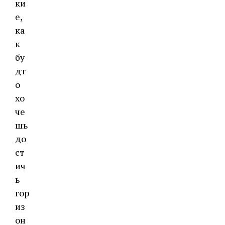
ки
е,
ка
к
бу
дт
о
хо
че
шь
до
ст
ич
ь
гор
из
он