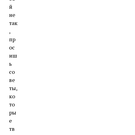
й
не
так
,
пр
ос
иш
ь
со
ве
ты,
ко
то
ры
е
тв