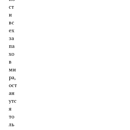
ст
и
вс
ех
за
па
хо
в
ми
ра,
ост
ан
утс
я
то
ль