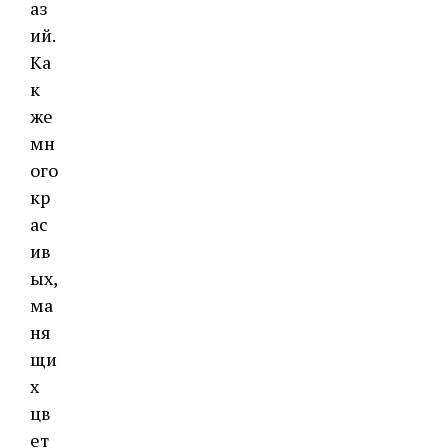
аз
ий.
Ка
к
же
мн
ого
кр
ас
ив
ых,
ма
ня
щи
х
цв
ет