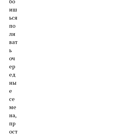
бо
иш
ься
по
ли
ват
ь
оч
ер
ед
ны
е
се
ме
на,
пр
ост