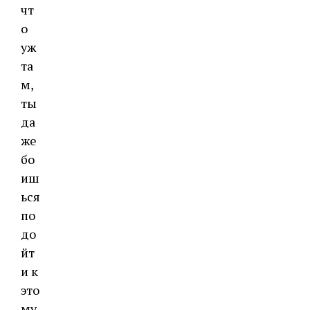
чт
о
уж
та
м,
ты
да
же
бо
иш
ься
по
до
йт
и к
это
му