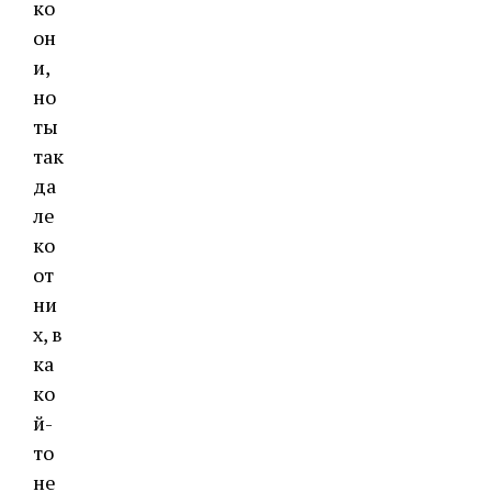
ко
он
и,
но
ты
так
да
ле
ко
от
ни
х, в
ка
ко
й-
то
не