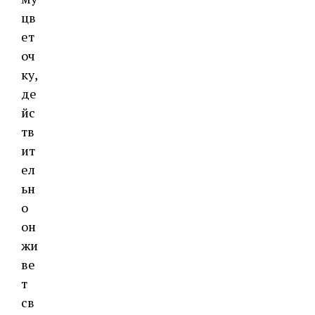
цв
ет
оч
ку,
де
йс
тв
ит
ел
ьн
о
он
жи
ве
т
св