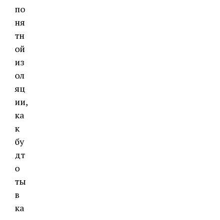
по
ня
тн
ой
из
ол
яц
ии,
ка
к
бу
дт
о
ты
в
ка