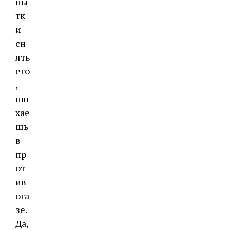
пы
тк
и
сн
ять
его
,
ню
хае
шь
в
пр
от
ив
ога
зе.
Да,