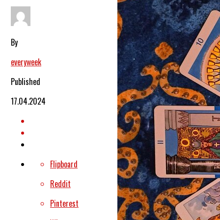
By
everyweek
Published
17.04.2024
Flipboard
Reddit
Pinterest