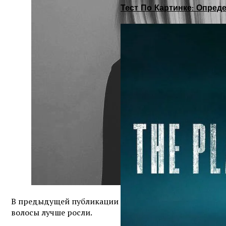
Тест По Картинке: Опре
В предыдущей публикации был представлен список поп
волосы лучше росли.