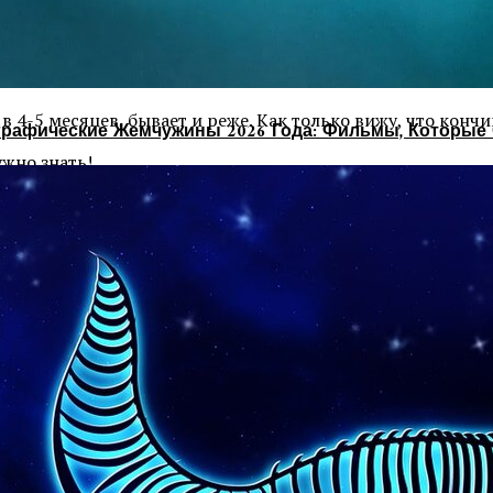
чики никак не связаны с фолликулом и не влияют на рост 
 нет несколько месяцев, то стричь волосы не обязательно
в 4-5 месяцев, бывает и реже. Как только вижу, что кон
рафические Жемчужины 2026 Года: Фильмы, Которые 
жно знать!.
м копить лишние 10 см убитых в потроха концов.
но, для начала нужно попытаться восстановить то, что ес
чик волоса не реанимировать.
я остальных волос. Потому что секущийся волос зацепля
будете постоянно раздражаться или драть их расчёской.