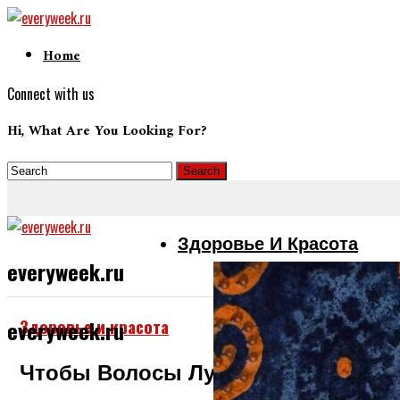
Home
Connect with us
Hi, What Are You Looking For?
Здоровье И Красота
everyweek.ru
Здоровье и красота
everyweek.ru
Чтобы Волосы Лучше Росли Нужно