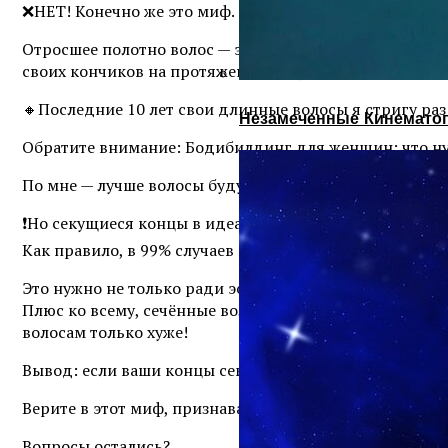
❌НЕТ! Конечно же это миф.
Отросшее полотно волос — это мёртвая структура. Кон
своих кончиков на протяжении полугода — если сечения
🔸Последние 10 лет свои длинные волосы я стригу раз 
Незамеченные Кинематог
Обратите внимание: Бодибилдинг для женщин: что ну
По мне — лучше волосы будут короче, но здоровые. Че
❗️Но секущиеся концы в идеале следует отстричь. Конеч
Как правило, в 99% случаев высушенный «убитый» кон
Это нужно не только ради эстетики, но и для здоровь
Плюс ко всему, сечённые волосы сильно путаются, вы 
волосам только хуже!
Вывод: если ваши концы секутся — СТРИГИТЕ!
Верите в этот миф, признавайтесь?😃
Вопросы остались?