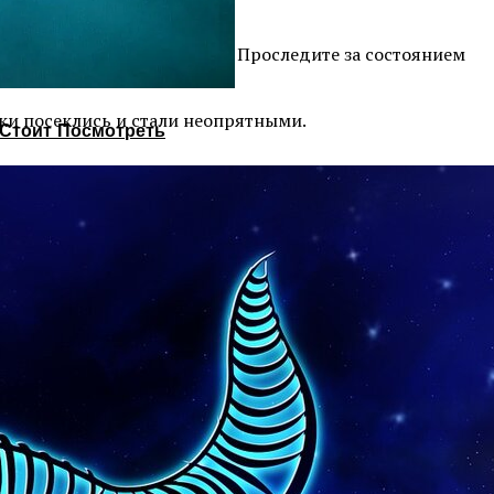
волос, ну вот совсем никак. Проследите за состоянием
. Это ни на что не влияет.
чики посеклись и стали неопрятными.
Стоит Посмотреть
ть. Но если волос сечётся сильно — стригите не боясь!
ет ближайшие волоски и они повреждаются ещё сильнее.
 А стресс и механическое повреждение сделает вашим