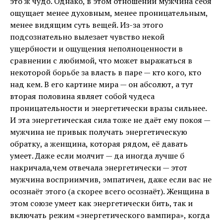
это ж чудо. Однако, в этом отношении мужчина себя
ощущает менее духовным, менее проницательным,
менее видящим суть вещей. Из-за этого
подсознательно вылезает чувство некой
ущербности и ощущения неполноценности в
сравнении с любимой, что может выражаться в
некоторой борьбе за власть в паре — кто кого, кто
над кем. В его картине мира — он абсолют, а тут
вторая половина являет собой чудеса
проницательности и энергетически вразы сильнее.
И эта энергетическая сила тоже не даёт ему покоя —
мужчина не привык получать энергетическую
обратку, а женщина, которая рядом, её давать
умеет. Даже если молчит — да иногда лучше б
накричала,чем отвечала энергетически — этот
мужчина восприимчив, эмпатичен, даже если вас не
осознаёт этого (а скорее всего осознаёт). Женщина в
этом союзе умеет как энергетически бить, так и
включать режим «энергетического вампира», когда