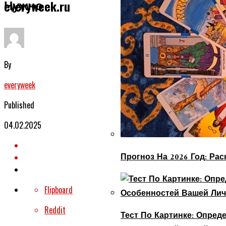
Нужно
everyweek.ru
By
everyweek
Published
04.02.2025
Прогноз На 2026 Год: Ра
Flipboard
Reddit
Тест По Картинке: Опре