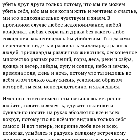
убить друг друга только потому, что мы не можем
убить себя, ибо мы все хотим жить и мечтаем о счастье,
мы это подсознательно чувствуем и знаем. В
противном случае любое недопонимание, любой
конфликт, любая ссора или драка без какого-либо
сожаления заканчивались бы убийством. Ты глазами
перестаёшь видеть и различать миллиарды разных
людей, триллиарды различных животных, бесконечное
множество разных растений, горы, леса, реки и озёра,
дождь и ветер, звёзды, луну и солнце, небо и землю,
времена года, день и ночь, потому что ты видишь во
всём этом только одну жизнь, условным образом
которой, ты сам, непосредственно, и являешься.
Именно с этого момента ты начинаешь искренне
любить, холить и лелеять, сдувать пылинки и
буквально носить на руках абсолютно всё и всех
вокруг, потому что во всём ты видишь только себя
самого. И вот теперь, искренне любя всё и всех,
помогая, улыбаясь и радуясь каждому встречному
живому существу, вне зависимости от его внешнего