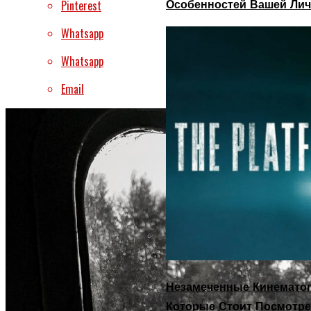
Особенностей Вашей Лич
Pinterest
Whatsapp
Whatsapp
Email
Незамеченные Кинематог
Которые Стоит Посмотре