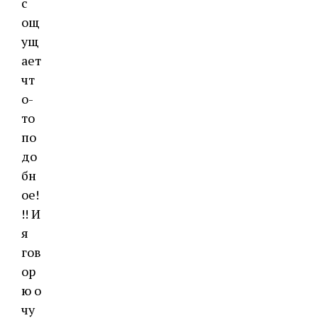
с
ощ
ущ
ает
чт
о-
то
по
до
бн
ое!
!! И
я
гов
ор
ю о
чу