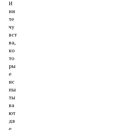
И
ни
те
чу
вст
ва,
ко
то
ры
е
ис
пы
ты
ва
ют
дв
е