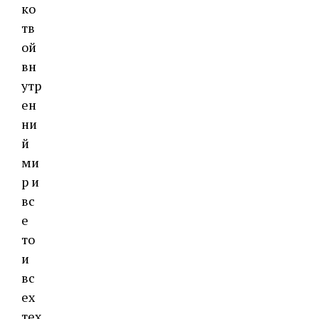
ко
тв
ой
вн
утр
ен
ни
й
ми
р и
вс
е
то
и
вс
ех
тех