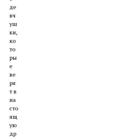
де
вч
уш
ки,
ко
то
ры
е
ве
ря
т в
на
сто
ящ
ую
др