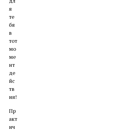
дл
я
те
бя
в
тот
мо
ме
нт
де
йс
тв
ия!
Пр
акт
ич