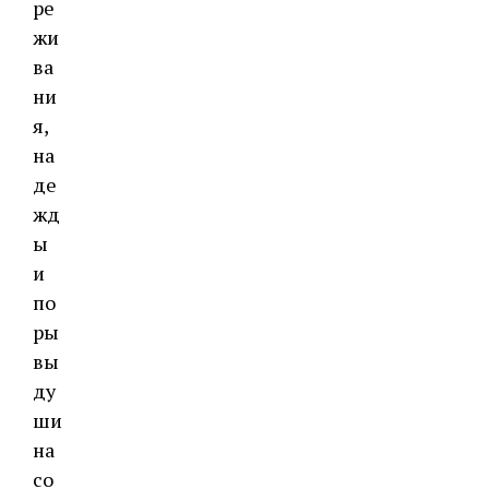
ре
жи
ва
ни
я,
на
де
жд
ы
и
по
ры
вы
ду
ши
на
со