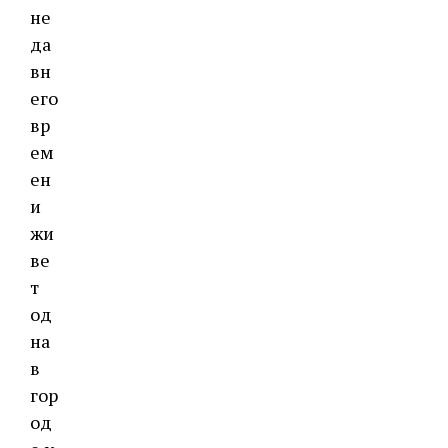
не
да
вн
его
вр
ем
ен
и
жи
ве
т
од
на
в
гор
од