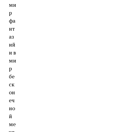
ми
р
фа
нт
аз
ий
и в
ми
р
бе
ск
он
еч
но
й
ме