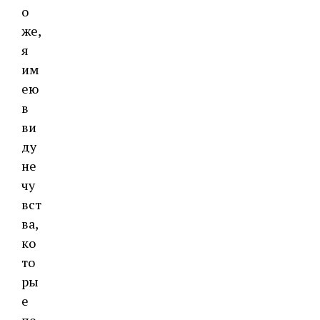
о
же,
я
им
ею
в
ви
ду
не
чу
вст
ва,
ко
то
ры
е