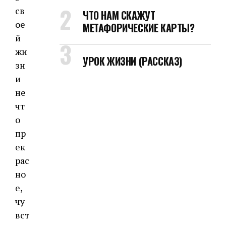
св
ЧТО НАМ СКАЖУТ
ое
МЕТАФОРИЧЕСКИЕ КАРТЫ?
й
жи
УРОК ЖИЗНИ (РАССКАЗ)
зн
и
не
чт
о
пр
ек
рас
но
е,
чу
вст