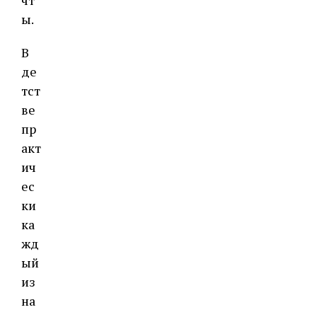
чт
ы.
В
де
тст
ве
пр
акт
ич
ес
ки
ка
жд
ый
из
на