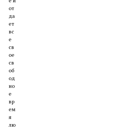
е и
от
да
ет
вс
е
св
ое
св
об
од
но
е
вр
ем
я
лю