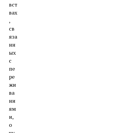
вст
вах
,
св
яза
нн
ых
с
пе
ре
жи
ва
ни
ям
и,
о
чу