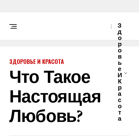
З
Д
О
Р
О
В
ЗДОРОВЬЕ И КРАСОТА
Ь
Что Такое
Е
И
К
Настоящая
Р
А
С
О
Любовь?
Т
А