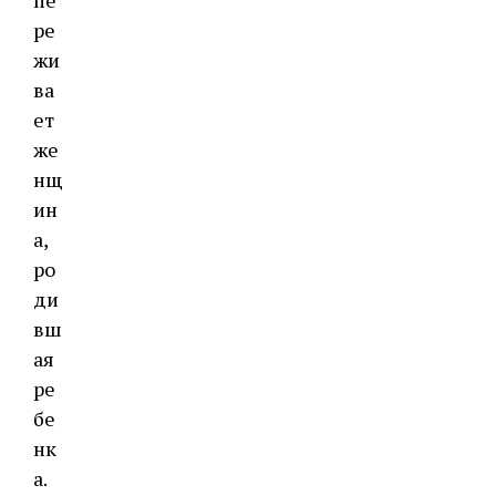
пе
ре
жи
ва
ет
же
нщ
ин
а,
ро
ди
вш
ая
ре
бе
нк
а.