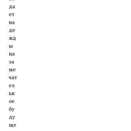
да
ет
на
де
жд
ы
на
за
ме
чат
ел
ьн
ое
бу
ду
ще