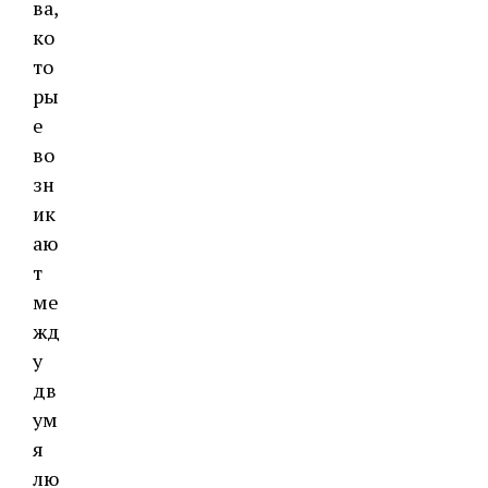
ва,
ко
то
ры
е
во
зн
ик
аю
т
ме
жд
у
дв
ум
я
лю