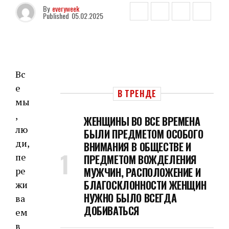
By
everyweek
Published
05.02.2025
Вс
е
В ТРЕНДЕ
мы
,
ЖЕНЩИНЫ ВО ВСЕ ВРЕМЕНА
лю
БЫЛИ ПРЕДМЕТОМ ОСОБОГО
ди,
ВНИМАНИЯ В ОБЩЕСТВЕ И
пе
ПРЕДМЕТОМ ВОЖДЕЛЕНИЯ
ре
МУЖЧИН, РАСПОЛОЖЕНИЕ И
БЛАГОСКЛОННОСТИ ЖЕНЩИН
жи
НУЖНО БЫЛО ВСЕГДА
ва
ДОБИВАТЬСЯ
ем
в