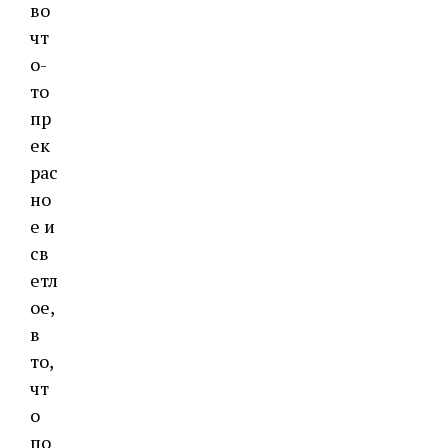
во
чт
о-
то
пр
ек
рас
но
е и
св
етл
ое,
в
то,
чт
о
по