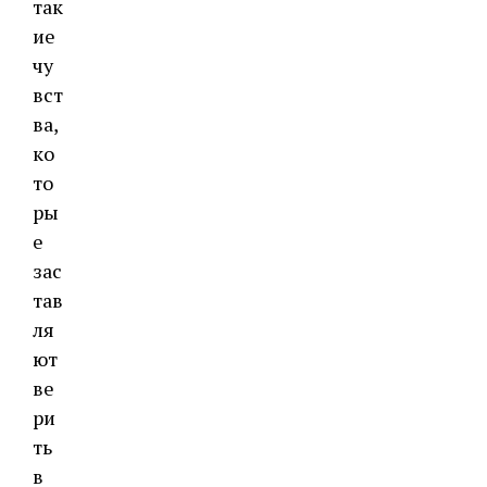
так
ие
чу
вст
ва,
ко
то
ры
е
зас
тав
ля
ют
ве
ри
ть
в