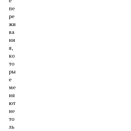
е
пе
ре
жи
ва
ни
я,
ко
то
ры
е
ме
ня
ют
не
то
ль