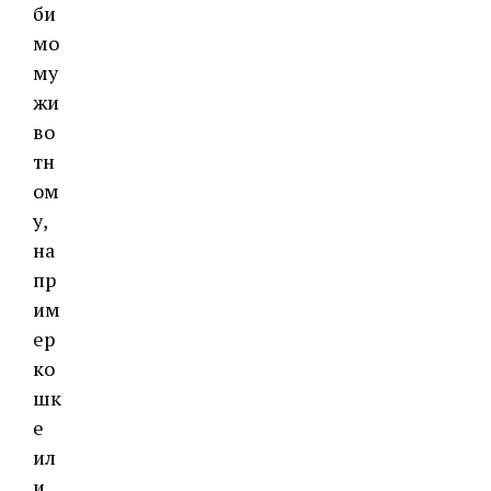
би
мо
му
жи
во
тн
ом
у,
на
пр
им
ер
ко
шк
е
ил
и