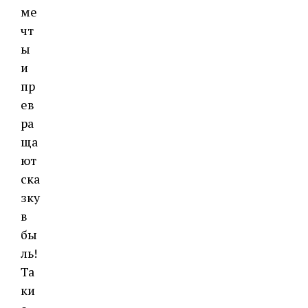
ме
чт
ы
и
пр
ев
ра
ща
ют
ска
зку
в
бы
ль!
Та
ки