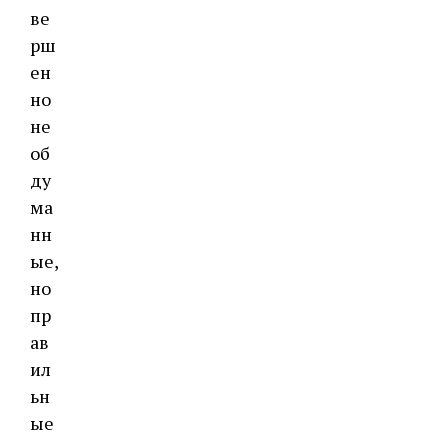
ве
рш
ен
но
не
об
ду
ма
нн
ые,
но
пр
ав
ил
ьн
ые