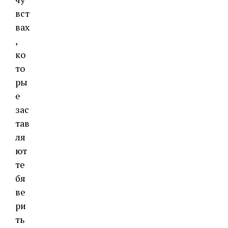
вст
вах
,
ко
то
ры
е
зас
тав
ля
ют
те
бя
ве
ри
ть