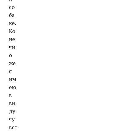
со
ба
ке.
Ко
не
чн
о
же
я
им
ею
в
ви
ду
чу
вст