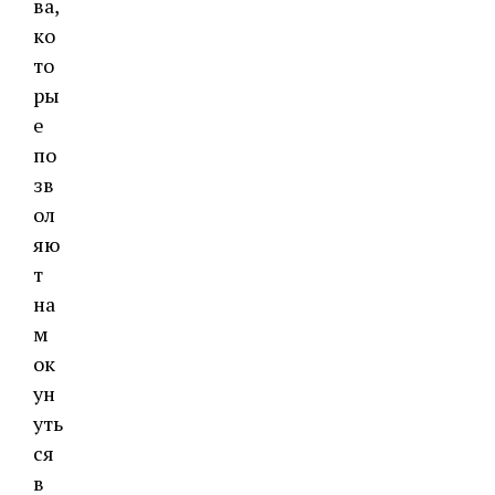
ва,
ко
то
ры
е
по
зв
ол
яю
т
на
м
ок
ун
уть
ся
в