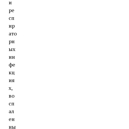
и
ре
сп
ир
ато
рн
ых
ин
фе
кц
ия
х,
во
сп
ал
ен
ны