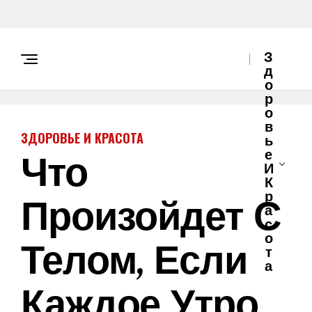
З
Д
О
Р
О
В
ЗДОРОВЬЕ И КРАСОТА
Ь
Что
Е
И
К
Произойдет С
Р
А
С
О
Телом, Если
Т
А
Каждое Утро