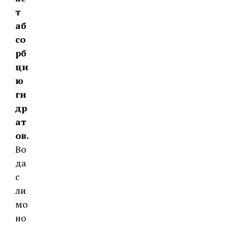
т
аб
со
рб
ци
ю
ги
др
ат
ов.
Во
да
с
ли
мо
но