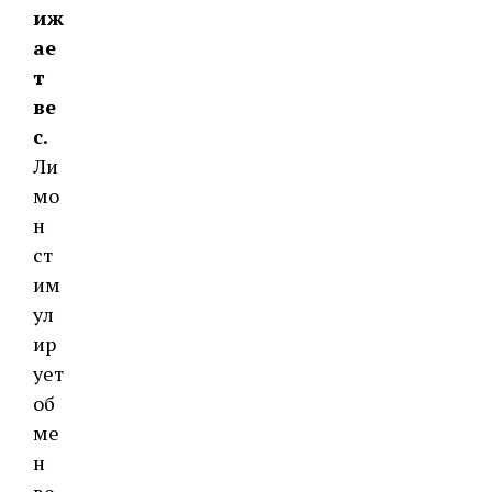
иж
ае
т
ве
с.
Ли
мо
н
ст
им
ул
ир
ует
об
ме
н