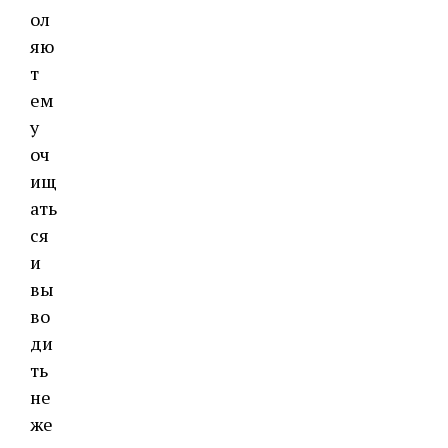
ол
яю
т
ем
у
оч
ищ
ать
ся
и
вы
во
ди
ть
не
же