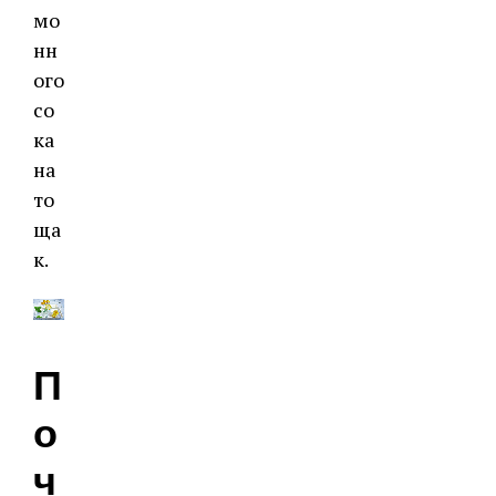
мо
нн
ого
со
ка
на
то
ща
к.
П
о
ч