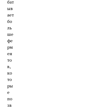
бат
ыв
ает
бо
ль
ше
фе
рм
ен
то
в,
ко
то
ры
е
по
зв