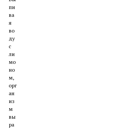
пи
ва
я
во
ду
с
ли
мо
но
м,
орг
ан
из
м
вы
ра