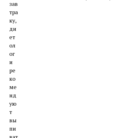
зав
тра
ку,
ди
ет
ол
ог
и
ре
ко
ме
нд
ую
т
вы
пи
ват