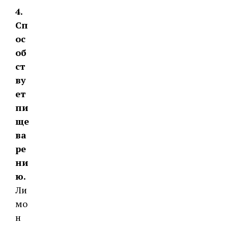
4.
Сп
ос
об
ст
ву
ет
пи
ще
ва
ре
ни
ю.
Ли
мо
н