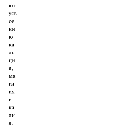
ют
усв
ое
ни
ю
ка
ль
ци
я,
ма
гн
ия
и
ка
ли
я.