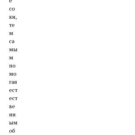
е
со
ки,
те
м
са
мы
м
по
мо
гая
ест
ест
ве
нн
ым
об