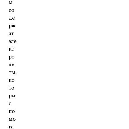
м
со
де
рж
ат
эле
кт
ро
ли
ты,
ко
то
ры
е
по
мо
га