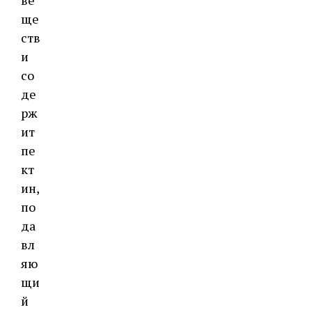
ве
ще
ств
и
со
де
рж
ит
пе
кт
ин,
по
да
вл
яю
щи
й