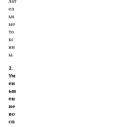
лат
ел
ьн
ые
то
кс
ин
ы.
2.
Ум
ен
ьш
ен
ие
во
сп