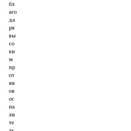
бл
аго
да
ря
вы
со
ки
м
пр
от
ив
ов
ос
па
ли
те
ль