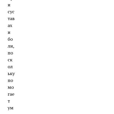
и
сус
тав
ах
и
бо
ли,
по
ск
ол
ьку
по
мо
гае
т
ум