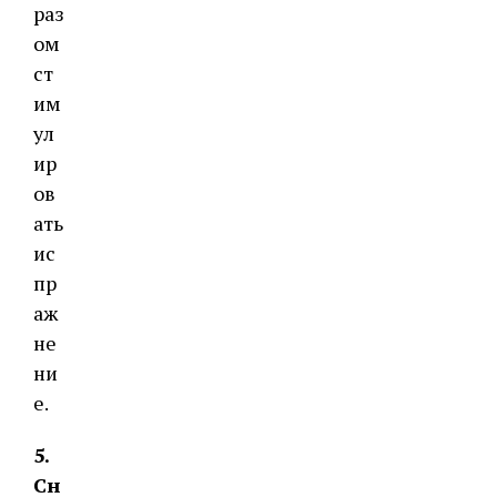
раз
ом
ст
им
ул
ир
ов
ать
ис
пр
аж
не
ни
е.
5.
Сн