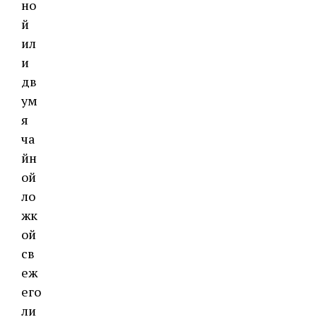
но
й
ил
и
дв
ум
я
ча
йн
ой
ло
жк
ой
св
еж
его
ли