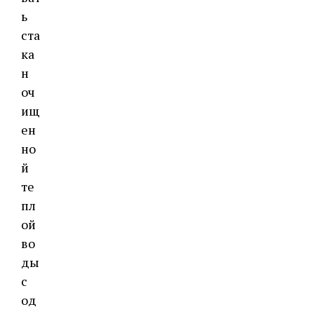
ь
ста
ка
н
оч
ищ
ен
но
й
те
пл
ой
во
ды
с
од