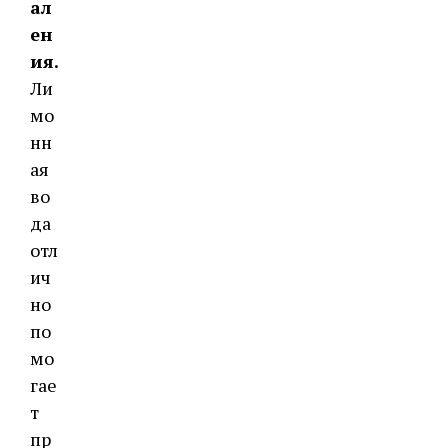
ал
ен
ия.
Ли
мо
нн
ая
во
да
отл
ич
но
по
мо
гае
т
пр