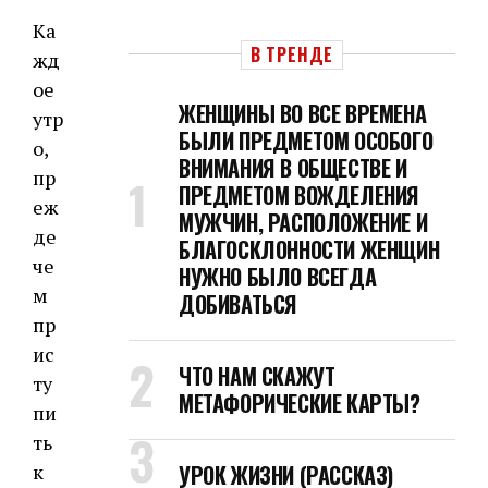
Ка
В ТРЕНДЕ
жд
ое
ЖЕНЩИНЫ ВО ВСЕ ВРЕМЕНА
утр
БЫЛИ ПРЕДМЕТОМ ОСОБОГО
о,
ВНИМАНИЯ В ОБЩЕСТВЕ И
пр
ПРЕДМЕТОМ ВОЖДЕЛЕНИЯ
еж
МУЖЧИН, РАСПОЛОЖЕНИЕ И
де
БЛАГОСКЛОННОСТИ ЖЕНЩИН
че
НУЖНО БЫЛО ВСЕГДА
м
ДОБИВАТЬСЯ
пр
ис
ЧТО НАМ СКАЖУТ
ту
МЕТАФОРИЧЕСКИЕ КАРТЫ?
пи
ть
к
УРОК ЖИЗНИ (РАССКАЗ)