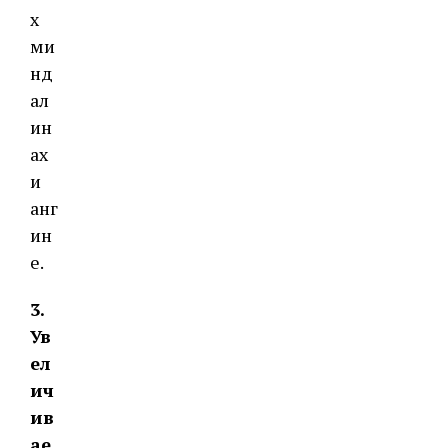
х
ми
нд
ал
ин
ах
и
анг
ин
е.
3.
Ув
ел
ич
ив
ае