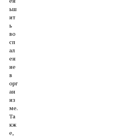
ен
ьш
ит
ь
во
сп
ал
ен
ие
в
орг
ан
из
ме.
Та
кж
е,