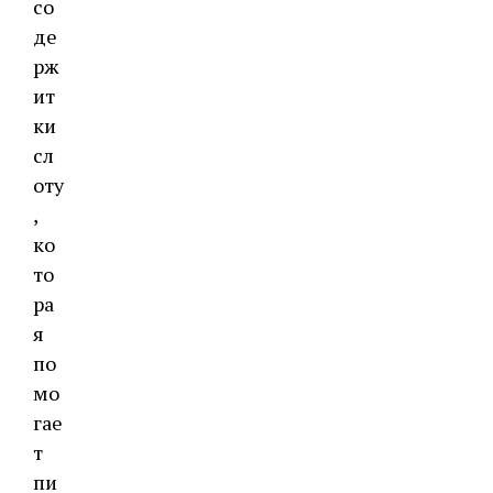
со
де
рж
ит
ки
сл
оту
,
ко
то
ра
я
по
мо
гае
т
пи