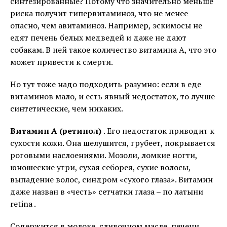
синтезированные? Потому что значительно меньше
риска получит гипервитаминоз, что не менее
опасно, чем авитаминоз. Например, эскимосы не
едят печень белых медведей и даже не дают
собакам. В ней такое количество витамина А, что это
может привести к смерти.
Но тут тоже надо подходить разумно: если в еде
витаминов мало, и есть явный недостаток, то лучше
синтетические, чем никаких.
Витамин А (ретинол)
. Его недостаток приводит к
сухости кожи. Она шелушится, грубеет, покрывается
роговыми наслоениями. Мозоли, ломкие ногти,
юношеские угри, сухая себорея, сухие волосы,
выпадение волос, синдром «сухого глаза». Витамин
даже назван в «честь» сетчатки глаза – по латыни
retina .
Содержится в молоке, сливочном масле, печени,