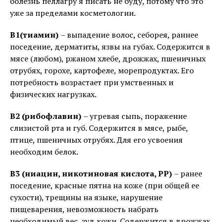
болезнь пеллагру я писать не буду, потому что это
уже за пределами косметологии.
В1(тиамин)
– выпадение волос, себорея, раннее
поседение, дерматиты, язвы на губах. Содержится в
мясе (любом), ржаном хлебе, дрожжах, пшеничных
отрубях, горохе, картофеле, морепродуктах. Его
потребность возрастает при умственных и
физических нагрузках.
В2 (рибофлавин)
– угревая сыпь, поражение
слизистой рта и губ. Содержится в мясе, рыбе,
птице, пшеничных отрубях. Для его усвоения
необходим белок.
В3 (ниацин, никотиновая кислота, РР)
– ранее
поседение, красные пятна на коже (при общей ее
сухости), трещины на языке, нарушение
пищеварения, невозможность набрать
необходимый вес, зуд кожи. Содержится в дрожжах,