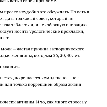
азывать о своей проблеме.
 просто неудобно это обсуждать. Но есть и
ет дать толковый совет, который не
ества таблеток или неизбежную операцию.
мендует носить урологические прокладки,
пите.
мочи — частая причина затворнического
одые женщины, которым 25, 30, 40 лет.
проходит..
шается, но решается комплексно — не с
 или только коррекцией образа жизни
зически активны. И то, как много стресса у