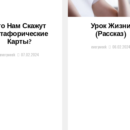
то Нам Скажут
Урок Жизн
тафорические
(рассказ)
Карты?
everyweek
06.02.202
everyweek
07.02.2024