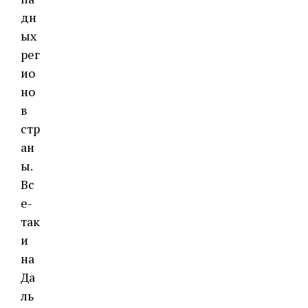
дн
ых
рег
ио
но
в
стр
ан
ы.
Вс
е-
так
и
на
Да
ль