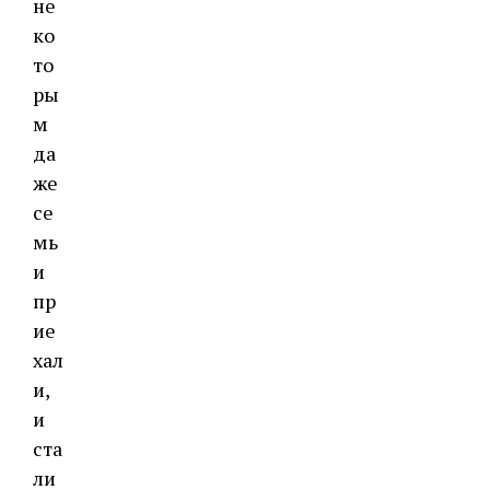
не
ко
то
ры
м
да
же
се
мь
и
пр
ие
хал
и,
и
ста
ли