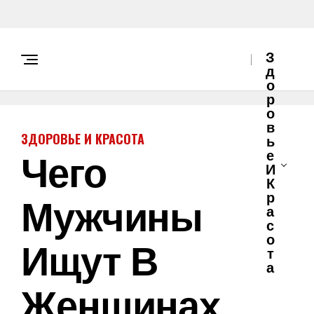
З
Д
О
Р
О
В
ЗДОРОВЬЕ И КРАСОТА
Ь
Чего
Е
И
К
Мужчины
Р
А
С
О
Ищут В
Т
А
Женщинах