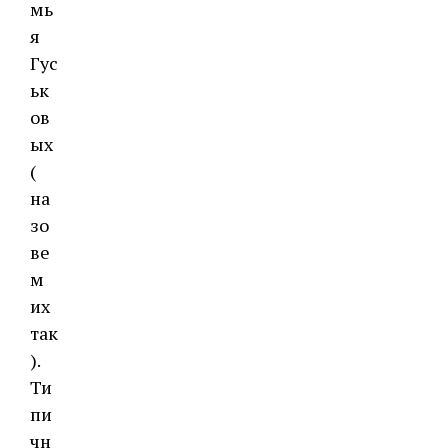
мь
я
Гус
ьк
ов
ых
(
на
зо
ве
м
их
так
).
Ти
пи
чн