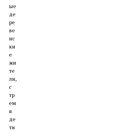
ые
де
ре
ве
нс
ки
е
жи
те
ли,
с
тр
ем
я
де
ти