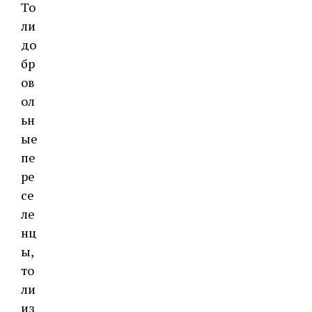
То
ли
до
бр
ов
ол
ьн
ые
пе
ре
се
ле
нц
ы,
то
ли
из