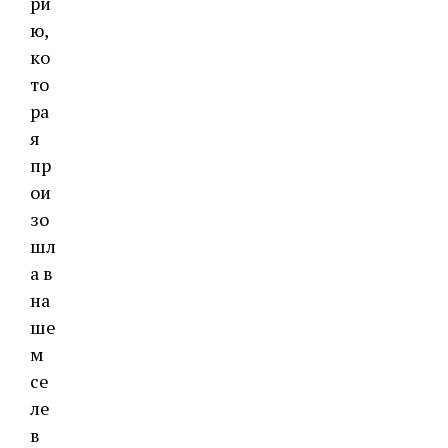
ри
ю,
ко
то
ра
я
пр
ои
зо
шл
а в
на
ше
м
се
ле
в