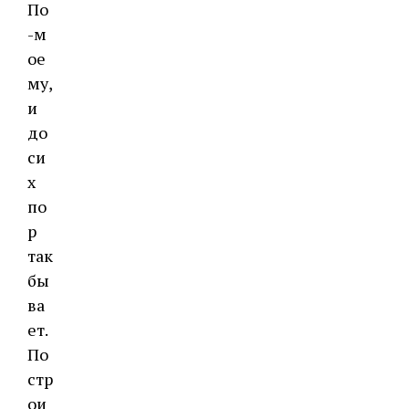
По
-м
ое
му,
и
до
си
х
по
р
так
бы
ва
ет.
По
стр
ои