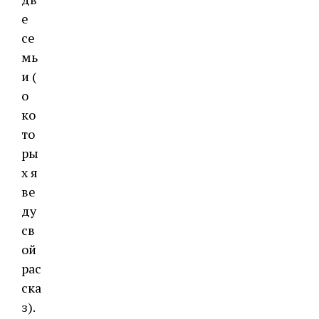
е
се
мь
и (
о
ко
то
ры
х я
ве
ду
св
ой
рас
ска
з).