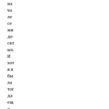
на
ча
ле
се
ми
де
сят
ых.
И
хот
я я
бы
ла
тог
да
ещ
е