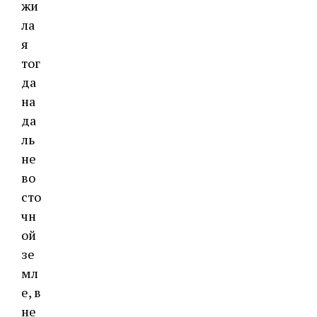
жи
ла
я
тог
да
на
да
ль
не
во
сто
чн
ой
зе
мл
е, в
не