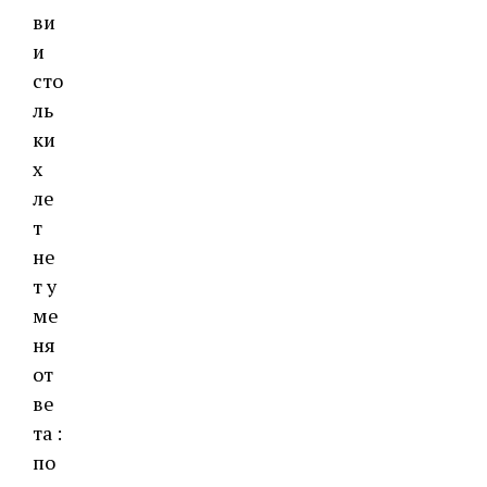
ви
и
сто
ль
ки
х
ле
т
не
т у
ме
ня
от
ве
та :
по