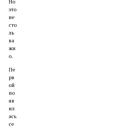
Но
это
не
сто
ль
ва
жн
о.
Пе
рв
ой
по
яв
ил
ась
се