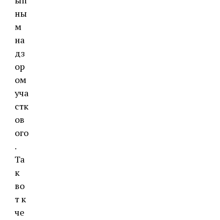
ып
ны
м
на
дз
ор
ом
уча
стк
ов
ого
.
Та
к
во
т к
че