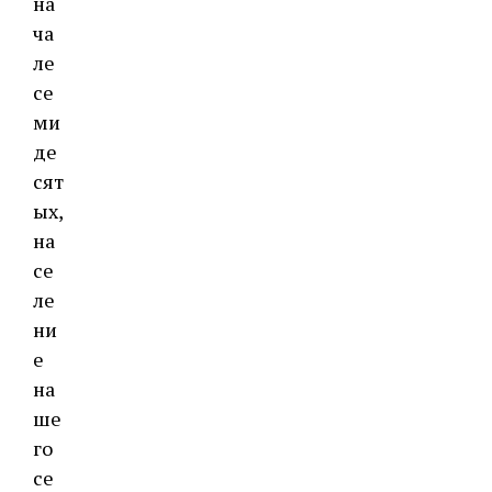
на
ча
ле
се
ми
де
сят
ых,
на
се
ле
ни
е
на
ше
го
се