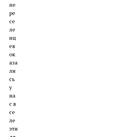
пе
ре
се
ле
нц
ев
ок
аза
ли
сь
у
на
с в
се
ле
эти
дв