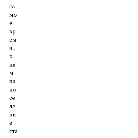
са
мо
е
вр
ем
я ,
к
на
м
на
по
се
ле
ни
е
ста