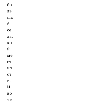
бо
ль
шо
й
се
льс
ко
й
ме
ст
но
ст
и.
И
во
т в