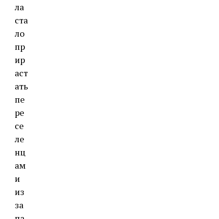
ла
ста
ло
пр
ир
аст
ать
пе
ре
се
ле
нц
ам
и
из
за
па