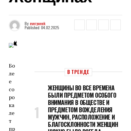
By
everyweek
Published
04.02.2025
Бо
В ТРЕНДЕ
ле
е
ЖЕНЩИНЫ ВО ВСЕ ВРЕМЕНА
со
БЫЛИ ПРЕДМЕТОМ ОСОБОГО
ро
ВНИМАНИЯ В ОБЩЕСТВЕ И
ка
ПРЕДМЕТОМ ВОЖДЕЛЕНИЯ
ле
МУЖЧИН, РАСПОЛОЖЕНИЕ И
т
БЛАГОСКЛОННОСТИ ЖЕНЩИН
пр