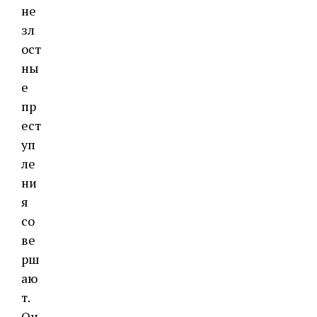
не
зл
ост
ны
е
пр
ест
уп
ле
ни
я
со
ве
рш
аю
т.
Он