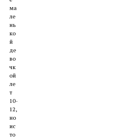
ма
ле
нь
ко
й
де
во
чк
ой
ле
т
10-
12,
но
ис
то