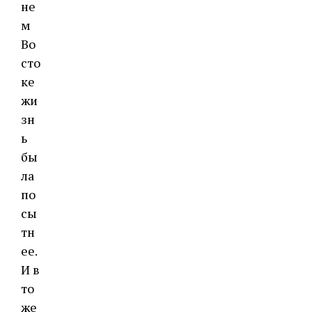
не
м
Во
сто
ке
жи
зн
ь
бы
ла
по
сы
тн
ее.
И в
то
же