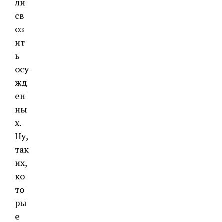
ли
св
оз
ит
ь
осу
жд
ен
ны
х.
Ну,
так
их,
ко
то
ры
е