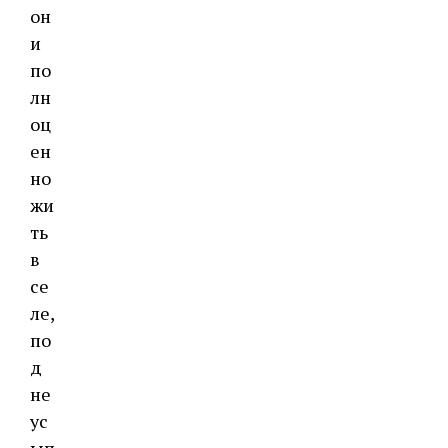
он
и
по
лн
оц
ен
но
жи
ть
в
се
ле,
по
д
не
ус