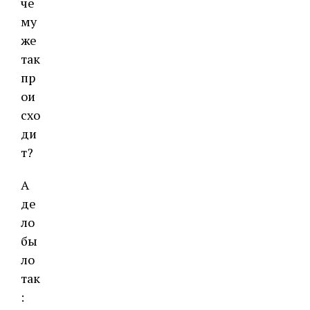
че
му
же
так
пр
ои
схо
ди
т?
А
де
ло
бы
ло
так
: