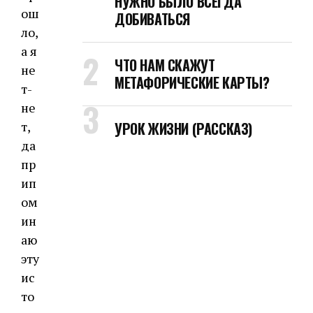
НУЖНО БЫЛО ВСЕГДА
ош
ДОБИВАТЬСЯ
ло,
а я
ЧТО НАМ СКАЖУТ
не
МЕТАФОРИЧЕСКИЕ КАРТЫ?
т-
не
т,
УРОК ЖИЗНИ (РАССКАЗ)
да
пр
ип
ом
ин
аю
эту
ис
то