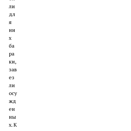
ли
дл
я
ни
х
ба
ра
ки,
зав
ез
ли
осу
жд
ен
ны
х. К