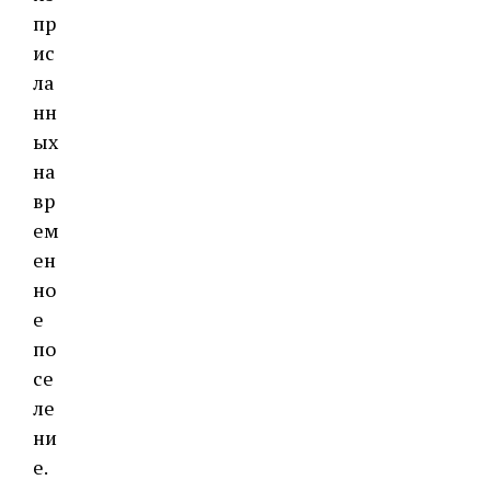
пр
ис
ла
нн
ых
на
вр
ем
ен
но
е
по
се
ле
ни
е.