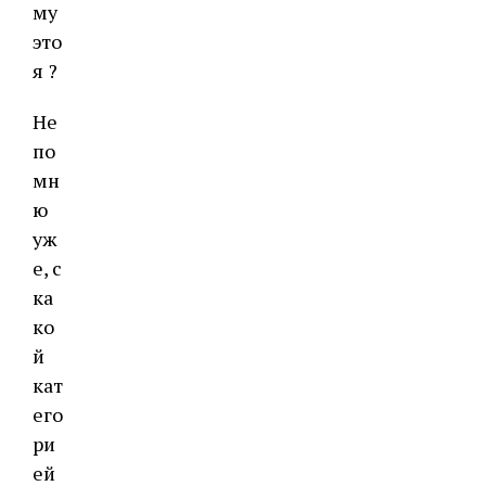
му
это
я ?
Не
по
мн
ю
уж
е, с
ка
ко
й
кат
его
ри
ей