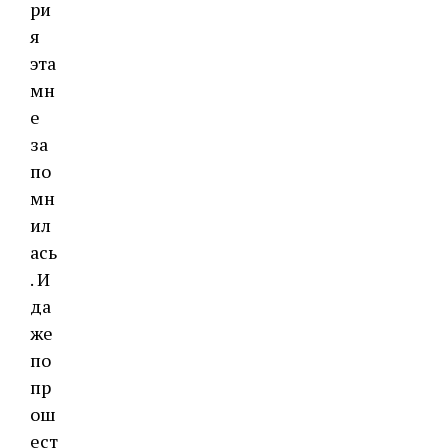
ри
я
эта
мн
е
за
по
мн
ил
ась
. И
да
же
по
пр
ош
ест