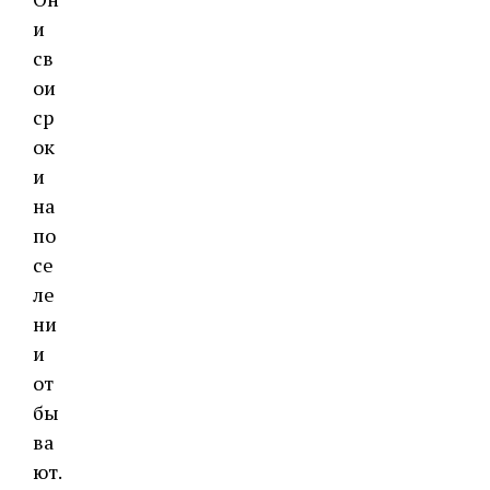
и
св
ои
ср
ок
и
на
по
се
ле
ни
и
от
бы
ва
ют.