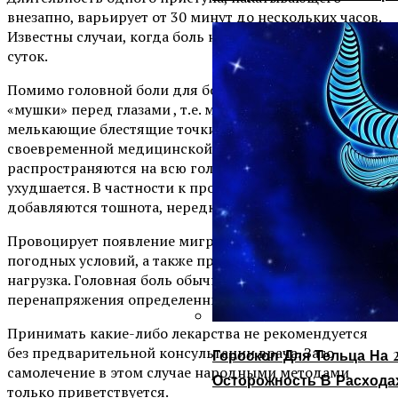
внезапно, варьирует от 30 минут до нескольких часов.
Известны случаи, когда боль не проходит несколько
суток.
Помимо головной боли для болезни свойственны
«мушки» перед глазами , т.е. мельтешащие в глазах
мелькающие блестящие точки. В отсутствие
своевременной медицинской помощи боли
распространяются на всю голову, а состояние человека
ухудшается. В частности к прочим симптомам
добавляются тошнота, нередко переходящая в рвоту.
Провоцирует появление мигрени сезонные изменения
погодных условий, а также профессиональная
нагрузка. Головная боль обычно является следствием
перенапряжения определенных групп мышц.
Принимать какие-либо лекарства не рекомендуется
без предварительной консультации врача. Зато
Гороскоп Для Тельца На 2
самолечение в этом случае народными методами
Осторожность В Расхода
только приветствуется.