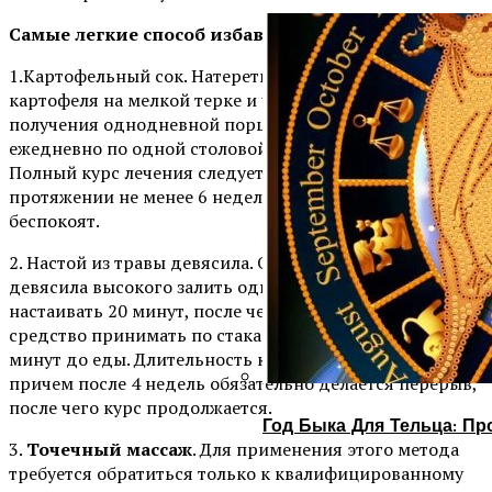
Самые легкие способ избавления от мигрени:
1.Картофельный сок. Натереть немного свежего
картофеля на мелкой терке и через марлю отжать для
получения однодневной порции. Принимать
ежедневно по одной столовой ложке перед сном.
Полный курс лечения следует проводить на
протяжении не менее 6 недель, даже если боли уже не
беспокоят.
2. Настой из травы девясила. Одну чайную ложку травы
девясила высокого залить одним стаканом воды и
настаивать 20 минут, после чего процедить. Готовое
средство принимать по стакана 3-4 раза в день за 30
минут до еды. Длительность курса лечения – 9 недель,
причем после 4 недель обязательно делается перерыв,
после чего курс продолжается.
Год Быка Для Тельца: Пр
3.
Точечный массаж
. Для применения этого метода
требуется обратиться только к квалифицированному