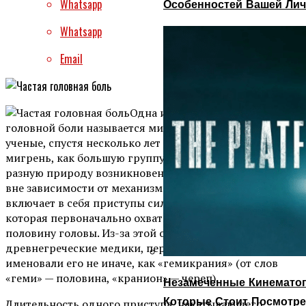
Whatsapp
Особенностей Вашей Лич
Whatsapp
Email
Одна из разновидностей
головной боли называется мигренью. Скорее всего,
ученые, спустя несколько лет будут рассматривать
мигрень, как большую группу заболеваний, имеющих
разную природу возникновения. Картина этой болезни
вне зависимости от механизмов происхождения
включает в себя приступы сильнейшей головной боли,
которая первоначально охватывает только одну
половину головы. Из-за этой особенности
древнегреческие медики, первыми описавшие недуг,
именовали его не иначе, как «гемикрания» (от слов
«геми» — половина, «кранион» — череп).
Незамеченные Кинематог
Которые Стоит Посмотре
Длительность одного приступа, накатывающего