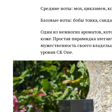
Средние ноты: мох, цикламен, к
Базовые ноты: бобы тонка, санда
Один из немногих ароматов, кот
коже. Простая пирамидка элеган
мужественность своего владельц
уровня CK One.