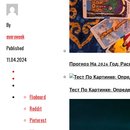
By
everyweek
Published
11.04.2024
Прогноз На 2026 Год: Ра
Тест По Картинке: Опре
Flipboard
Reddit
Pinterest