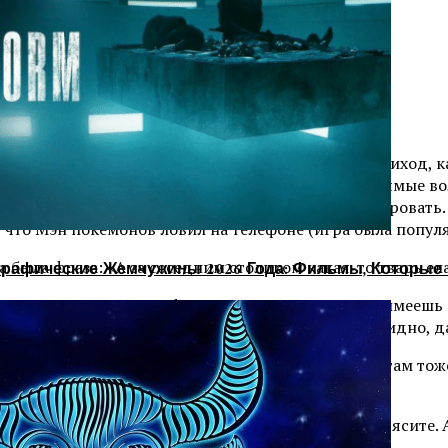
 а свекольный фреш (смузи тогда ещё не вошло в обиход, 
льках так скажем были некомфортны, длинные прямые вол
. И тут какой-то Мэн начал её как будто фотографировать
, что Мэн покемонов ловил на телефоне (игра была популя
а была фраза: «А за соседним столиком какая-то тварь ел
рафические Жемчужины 2026 Года: Фильмы, Которые 
авишься свекольным фрешом, надеешься, что поимеешь с
возздается. А кто-то яичницу ел, пока ты ждала. Обидно, д
 (чтооо??!), платят им деньжиши, и Мэн где-то там тоже
ел, а кому-то — все даром?
зал, что худоба — ключ от всех дверей, с того и трясите