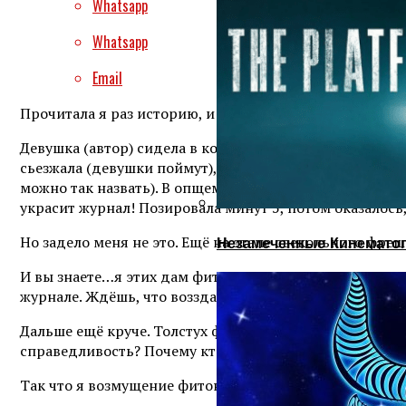
Whatsapp
Whatsapp
Email
Прочитала я раз историю, и меня задело.
Девушка (автор) сидела в кофейне. Пила нет, не кофе,
сьезжала (девушки поймут), туфли на эффектных шпи
можно так назвать). В опщем, барышне было не в кайф
украсит журнал! Позировала минут 5, потом оказалось
Но задело меня не это. Ещё на этапе свекольного фреш
Незамеченные Кинематог
И вы знаете…я этих дам фитоняш понимаю. Живёшь, д
журнале. Ждёшь, что возздатся тебе, короче. А оно не 
Дальше ещё круче. Толстух фотографируют для журналов
справедливость? Почему кто-то голодал, мучался, терп
Так что я возмущение фитоняш ох как понимаю. Кто ска