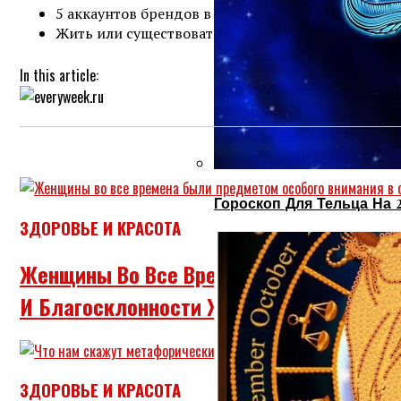
5 аккаунтов брендов в Instagram, которые вдохн
Жить или существовать.
In this article:
Гороскоп Для Тельца На 
ЗДОРОВЬЕ И КРАСОТА
Женщины Во Все Времена Были Предмет
И Благосклонности Женщин Нужно Было
ЗДОРОВЬЕ И КРАСОТА