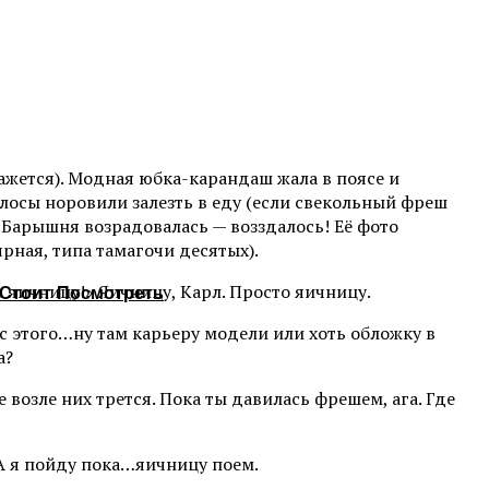
кажется). Модная юбка-карандаш жала в поясе и
осы норовили залезть в еду (если свекольный фреш
. Барышня возрадовалась — возздалось! Её фото
рная, типа тамагочи десятых).
а яичницу!» Яичницу, Карл. Просто яичницу.
Стоит Посмотреть
 этого…ну там карьеру модели или хоть обложку в
а?
 возле них трется. Пока ты давилась фрешем, ага. Где
. А я пойду пока…яичницу поем.