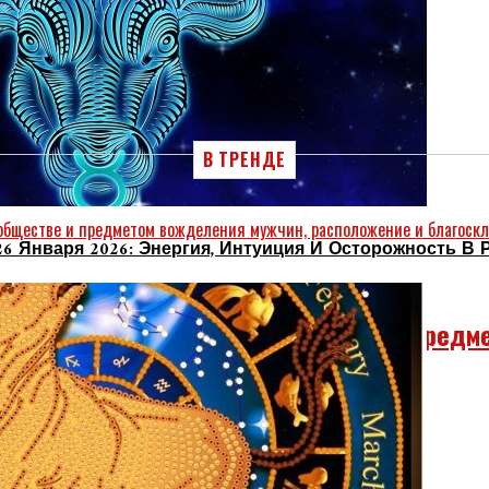
овляют!
В ТРЕНДЕ
26 Января 2026: Энергия, Интуиция И Осторожность В 
ом Особого Внимания В Обществе И Предм
 Всегда Добиваться