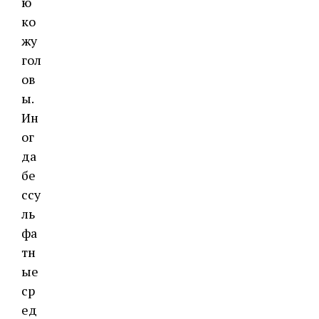
ю
ко
жу
гол
ов
ы.
Ин
ог
да
бе
ссу
ль
фа
тн
ые
ср
ед