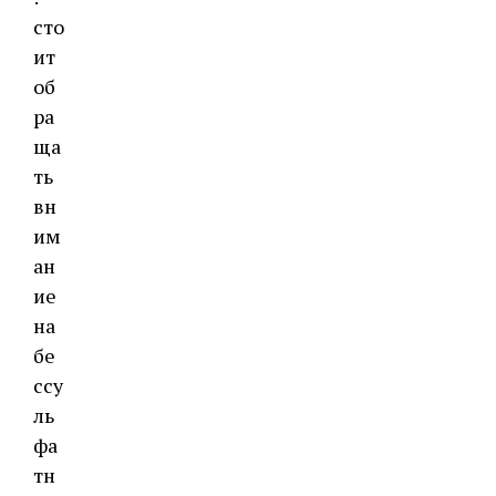
сто
ит
об
ра
ща
ть
вн
им
ан
ие
на
бе
ссу
ль
фа
тн