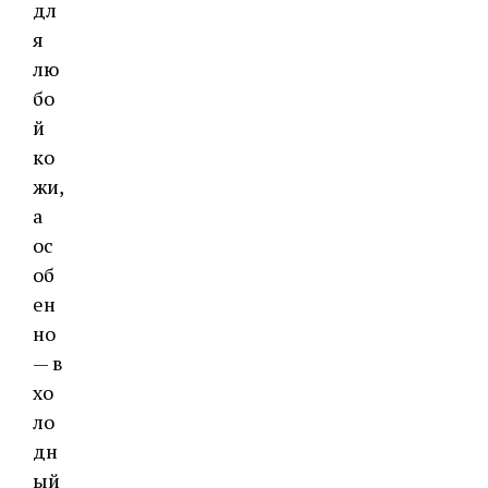
дл
я
лю
бо
й
ко
жи,
а
ос
об
ен
но
— в
хо
ло
дн
ый