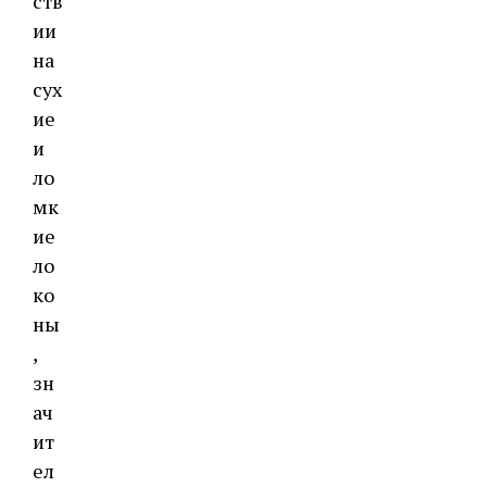
ств
ии
на
сух
ие
и
ло
мк
ие
ло
ко
ны
,
зн
ач
ит
ел