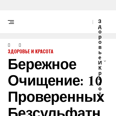
З
Д
О
Р
О
В
ЗДОРОВЬЕ И КРАСОТА
Ь
Бережное
Е
И
К
Очищение: 10
Р
А
С
О
Проверенных
Т
А
Безсульфатн