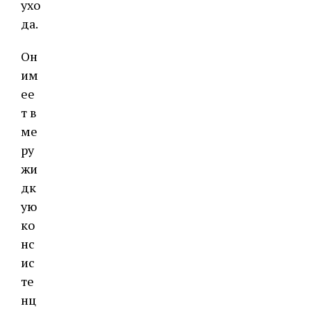
ухо
да.
Он
им
ее
т в
ме
ру
жи
дк
ую
ко
нс
ис
те
нц