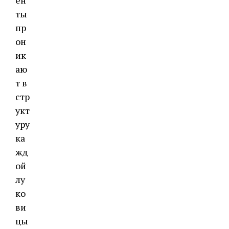
ен
ты
пр
он
ик
аю
т в
стр
укт
уру
ка
жд
ой
лу
ко
ви
цы