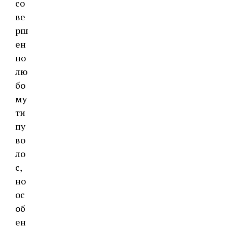
со
ве
рш
ен
но
лю
бо
му
ти
пу
во
ло
с,
но
ос
об
ен