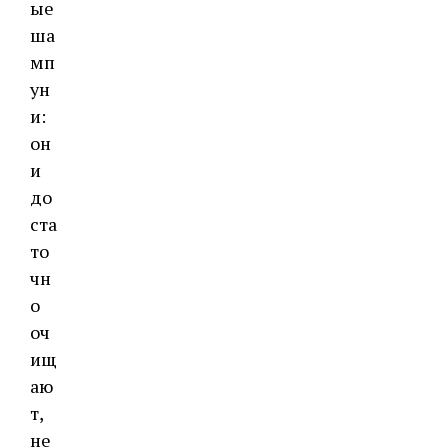
ые
ша
мп
ун
и:
он
и
до
ста
то
чн
о
оч
ищ
аю
т,
не