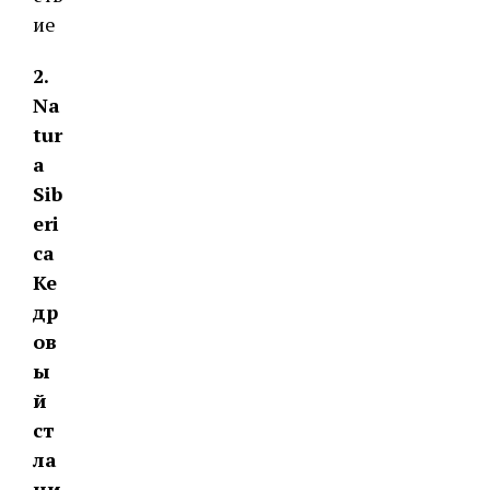
ие
2.
Na
tur
a
Sib
eri
ca
Ке
др
ов
ы
й
ст
ла
ни