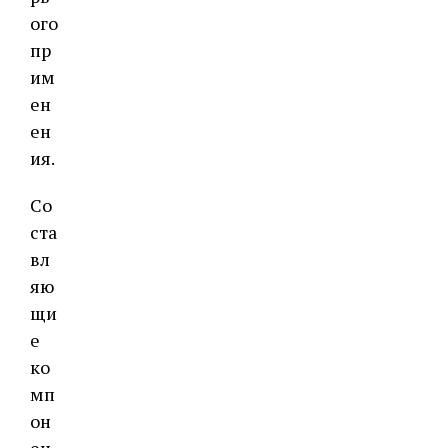
ого
пр
им
ен
ен
ия.
Со
ста
вл
яю
щи
е
ко
мп
он