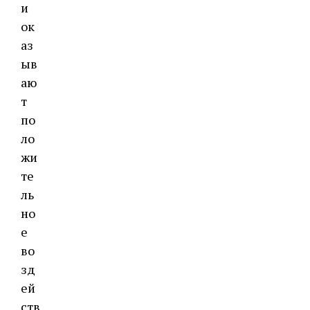
и
ок
аз
ыв
аю
т
по
ло
жи
те
ль
но
е
во
зд
ей
ств