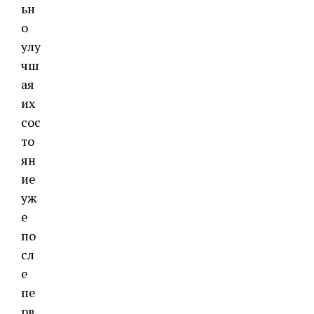
ьн
о
улу
чш
ая
их
сос
то
ян
ие
уж
е
по
сл
е
пе
рв