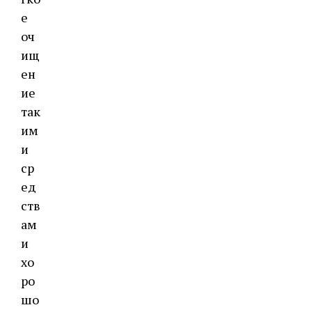
е
оч
ищ
ен
ие
так
им
и
ср
ед
ств
ам
и
хо
ро
шо