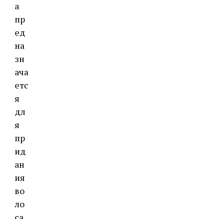
а
пр
ед
на
зн
ача
етс
я
дл
я
пр
ид
ан
ия
во
ло
са