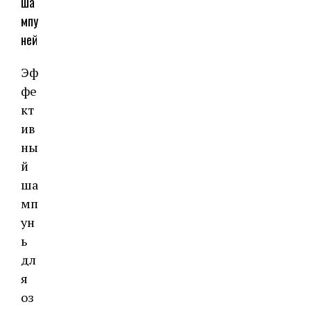
ша
мпу
ней
Эф
фе
кт
ив
ны
й
ша
мп
ун
ь
дл
я
оз