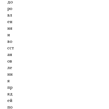
до
ро
вл
ен
ия
и
во
сст
ан
ов
ле
ни
я
пр
яд
ей
по