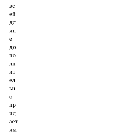
вс
ей
дл
ин
е
до
по
лн
ит
ел
ьн
о
пр
ид
ает
им