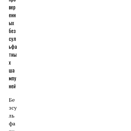
вер
енн
ых
без
сул
ьфа
тны
х
ша
мпу
ней
Бе
зсу
ль
фа