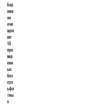
Бер
ежн
ое
очи
щен
ие:
10
про
вер
енн
ых
без
сул
ьфа
тны
х