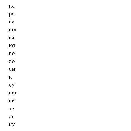
пе
ре
су
ши
ва
ют
во
ло
сы
и
чу
вст
ви
те
ль
ну