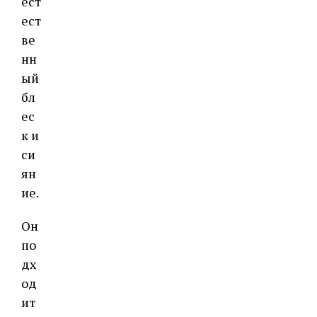
ест
ест
ве
нн
ый
бл
ес
к и
си
ян
ие.
Он
по
дх
од
ит