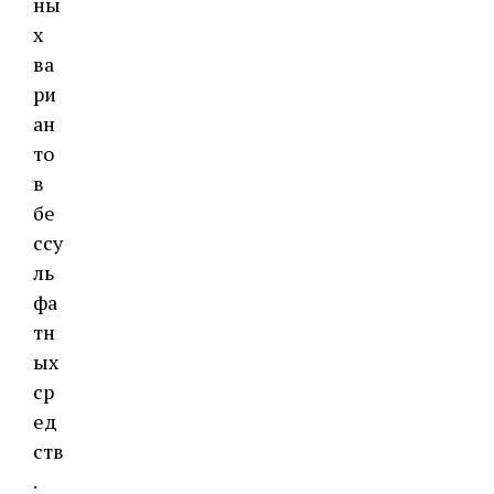
ны
х
ва
ри
ан
то
в
бе
ссу
ль
фа
тн
ых
ср
ед
ств
.