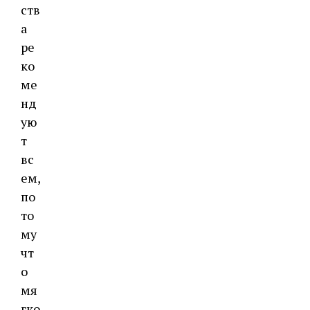
ств
а
ре
ко
ме
нд
ую
т
вс
ем,
по
то
му
чт
о
мя
гко