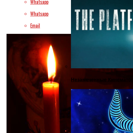
Whatsapp
Whatsapp
Email
Незамеченные Кинематог