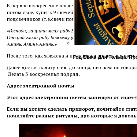
В первое воскресенье после новолуния пойти в церков
потом свое. Купить 9 свечей и подойти к тому подсвеч
подсвечников (т.е.свечи получаются полукругом). За
«Господи, защити меня рабу Божью (имя женщины) и раба 
Открой глаза рабу Божьему (имя мужчины) на мои чувства
Аминь. Аминь.Аминь.»
После того, как зажжена и поставлена последняя свеча 
Год Быка Для Тельца: Пр
Далее достоять литургию до конца, ни с кем не говоря,
Делать 3 воскресенья подряд.
Адрес электронной почты
Этот адрес электронной почты защищён от спам-бо
Если вы хотите сделать приворот, почитайте ста
почитайте разные ритуалы, про которые я доволь