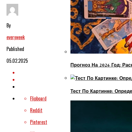
By
everyweek
Published
05.02.2025
Прогноз На 2026 Год: Ра
Тест По Картинке: Опре
Flipboard
Reddit
Pinterest