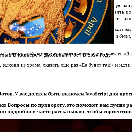
ь к ранней литургии до ее начала. Написать заказную зап
нику, что справа от алтаря. Эти свечи нужно поставить по
жигая каждую свечу, нужно произносить про себя или тих
Божьего (имя мужчины) от злых глаз, злых языков и злых лю
, на мою любовь. Сделай так, чтоб мы вместе жили и были, л
и в последний раз произнесен текст заговора сказать «Да 
орыв В Карьере И Духовный Рост В 2026 Году
 выходя из храма, сказать еще раз «Да будет так!» и идти
тов. У вас должен быть включен JavaScript для прос
тью
Вопросы по привороту
, это поможет вам лучше р
но подробно и часто рассказываю, чтобы сориентир