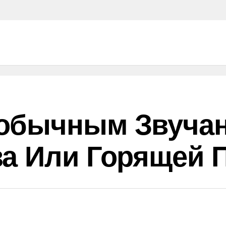
обычным Звучан
а Или Горящей 