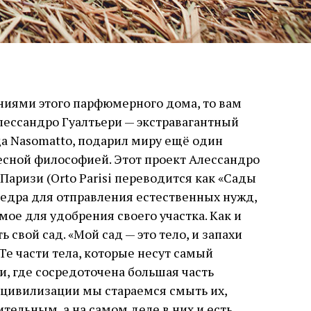
ниями этого парфюмерного дома, то вам
Алессандро Гуалтьери — экстравагантный
а Nasomatto, подарил миру ещё один
сной философией. Этот проект Алессандро
аризи (Orto Parisi переводится как «Сады
ведра для отправления естественных нужд,
ое для удобрения своего участка. Как и
 свой сад. «Мой сад — это тело, и запахи
Те части тела, которые несут самый
и, где сосредоточена большая часть
 цивилизации мы стараемся смыть их,
тельным, а на самом деле в них и есть