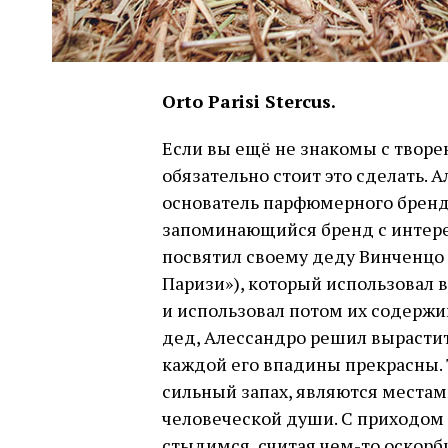
Orto Parisi Stercus.
Если вы ещё не знакомы с творе
обязательно стоит это сделать. 
основатель парфюмерного бренд
запоминающийся бренд с интере
посвятил своему деду Винченцо П
Паризи»), который использовал 
и использовал потом их содержим
дед, Алессандро решил вырастить
каждой его впадины прекрасны. 
сильный запах, являются местам
человеческой души. С приходом
стыдимся, считая чем-то оскорби