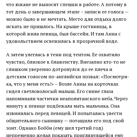
что южане не выносят спешки в работе. А потому в
тот день о завершающем этапе – записи ее голоса —
можно было и не мечтать. Место для отдыха долго
искать не пришлось. На крыше гостиницы, в
которой жила певица, был бассейн. И там Анна с
удовольствием освежилась в прозрачной воде.
А затем улеглась в тени под тентом. Ее охватило
чувство, близкое к блаженству. Внезапно кто-то не
слишком уверенно дотронулся до ее плеча и
детским голосом по-английски позвал: «Посмотри-
ка, что у меня есть!» – Возле Анны на корточках
сидел светловолосый малыш. Его синие глаза
напоминали частички неаполитанского неба. Через
минуту к певице подбежала мать мальчика. Она
извинилась перед певицей. И попыталась увести
общительного сынишку — потащила его под свой
зонт. Однако Бобби (ему шел третий год)
непременно желал показать приглянувшейся ему