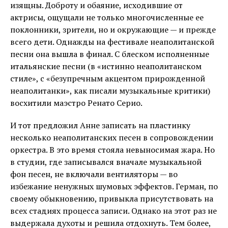
изящны. Доброту и обаяние, исходившие от
актрисы, ощущали не только многочисленные ее
поклонники, зрители, но и окружающие — и прежде
всего дети. Однажды на фестивале неаполитанской
песни она вышла в финал. С блеском исполненные
итальянские песни (в «истинно неаполитанском
стиле», с «безупречным акцентом прирожденной
неаполитанки», как писали музыкальные критики)
восхитили маэстро Ренато Серио.
И тот предложил Анне записать на пластинку
несколько неаполитанских песен в сопровождении
оркестра. В это время стояла невыносимая жара. Но
в студии, где записывался вначале музыкальной
фон песен, не включали вентиляторы — во
избежание ненужных шумовых эффектов. Герман, по
своему обыкновению, привыкла присутствовать на
всех стадиях процесса записи. Однако на этот раз не
выдержала духоты и решила отдохнуть. Тем более,