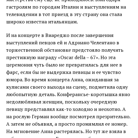
гастролям по городам Италии и выступлениям на
телевидении в тот приезд в эту страну она стала
широко известна итальянцам.
И на концерте в Виареджо после завершения
выступлений певцов ей и Адриано Челентано в
торжественной обстановке предстояло получить
престижную награду «Oscar della – 67». Но эта
церемония чуть было не превратилась для нее в
фарс, если бы не выдержка певицы и ее чувство
юмора. Во время концерта Анна, ожидавшая за
кулисами своего выхода на сцену, подметила одну
любопытную деталь. Конферансье-коротышка явно
недолюбливал женщин, поскольку очередную
певицу представлял как-то холодно и неохотно. А
на рослую Герман вообще посмотрел презрительно.
А затем не объявил, а просто промямлил ее номер.
На мгновение Анна растерялась. Но тут же взяла в