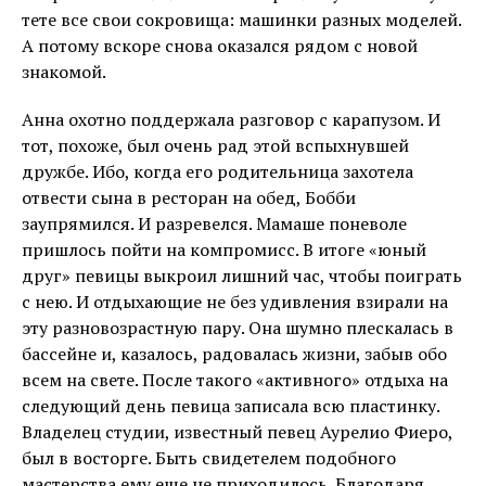
тете все свои сокровища: машинки разных моделей.
А потому вскоре снова оказался рядом с новой
знакомой.
Анна охотно поддержала разговор с карапузом. И
тот, похоже, был очень рад этой вспыхнувшей
дружбе. Ибо, когда его родительница захотела
отвести сына в ресторан на обед, Бобби
заупрямился. И разревелся. Мамаше поневоле
пришлось пойти на компромисс. В итоге «юный
друг» певицы выкроил лишний час, чтобы поиграть
с нею. И отдыхающие не без удивления взирали на
эту разновозрастную пару. Она шумно плескалась в
бассейне и, казалось, радовалась жизни, забыв обо
всем на свете. После такого «активного» отдыха на
следующий день певица записала всю пластинку.
Владелец студии, известный певец Аурелио Фиеро,
был в восторге. Быть свидетелем подобного
мастерства ему еще не приходилось. Благодаря