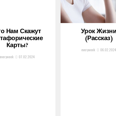
то Нам Скажут
Урок Жизн
тафорические
(рассказ)
Карты?
everyweek
06.02.202
everyweek
07.02.2024