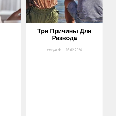
и
Три Причины Для
Развода
4
everyweek
06.02.2024