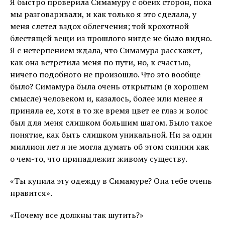
Я быстро проверила Симамуру с обеих сторон, пока
мы разговаривали, и как только я это сделала, у
меня слетел вздох облегчения; той крохотной
блестящей вещи из прошлого нигде не было видно.
Я с нетерпением ждала, что Симамура расскажет,
как она встретила меня по пути, но, к счастью,
ничего подобного не произошло. Что это вообще
было? Симамура была очень открытым (в хорошем
смысле) человеком и, казалось, более или менее я
приняла ее, хотя в то же время цвет ее глаз и волос
был для меня слишком большим шагом. Было такое
понятие, как быть слишком уникальной. Ни за один
миллион лет я не могла думать об этом сиянии как
о чем-то, что принадлежит живому существу.
«Ты купила эту одежду в Симамуре? Она тебе очень
нравится».
«Почему все должны так шутить?»