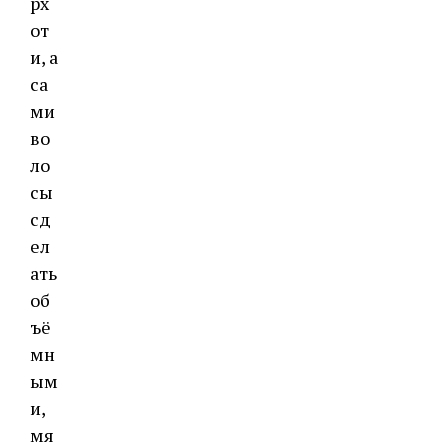
рх
от
и, а
са
ми
во
ло
сы
сд
ел
ать
об
ъё
мн
ым
и,
мя