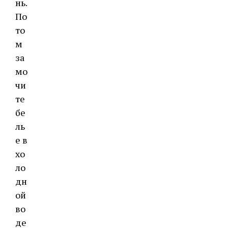
нь.
По
то
м
за
мо
чи
те
бе
ль
е в
хо
ло
дн
ой
во
де