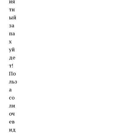
ия
тн
ый
за
па
х
уй
де
т!
По
льз
а
со
ли
оч
ев
ид