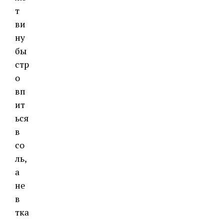
т
ви
ну
бы
стр
о
вп
ит
ься
в
со
ль,
а
не
в
тка