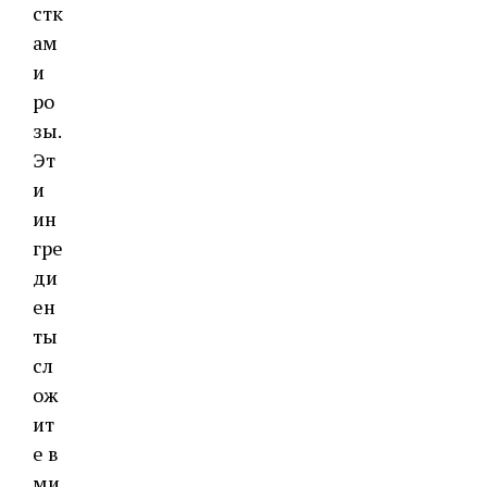
стк
ам
и
ро
зы.
Эт
и
ин
гре
ди
ен
ты
сл
ож
ит
е в
ми