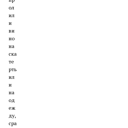
ол
ил
и
ви
но
на
ска
те
рть
ил
и
на
од
еж
ду,
сра