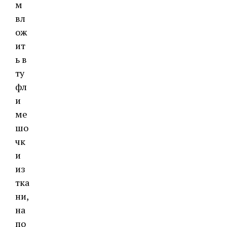
м
вл
ож
ит
ь в
ту
фл
и
ме
шо
чк
и
из
тка
ни,
на
по