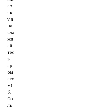
со
чк
у и
на
сла
жд
ай
тес
ь
ар
ом
ато
м!
5.
Со
ль