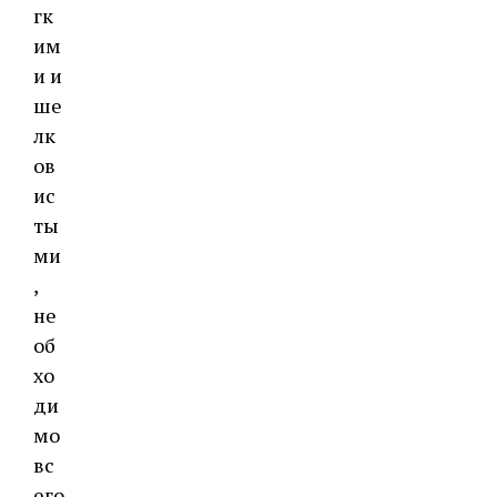
гк
им
и и
ше
лк
ов
ис
ты
ми
,
не
об
хо
ди
мо
вс
его