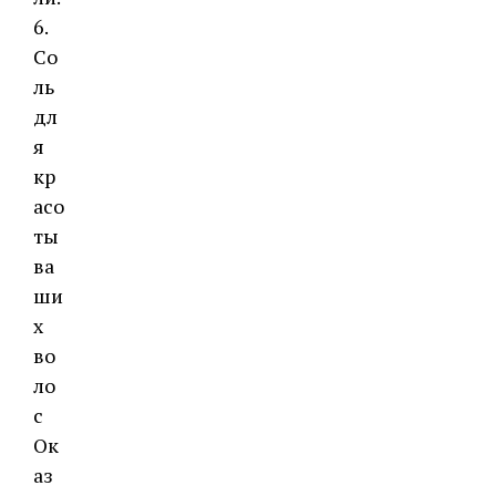
6.
Со
ль
дл
я
кр
асо
ты
ва
ши
х
во
ло
с
Ок
аз