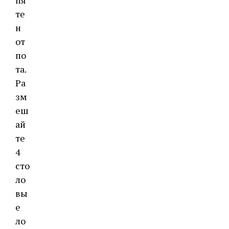
те
н
от
по
та.
Ра
зм
еш
ай
те
4
сто
ло
вы
е
ло