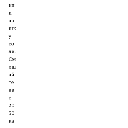
ил
и
ча
шк
у
со
ли.
См
еш
ай
те
ее
с
20-
30
ка