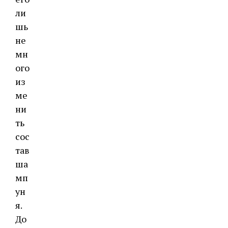
ли
шь
не
мн
ого
из
ме
ни
ть
сос
тав
ша
мп
ун
я.
До