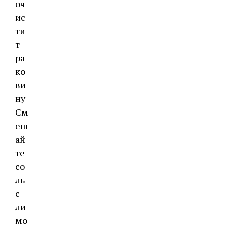
оч
ис
ти
т
ра
ко
ви
ну
См
еш
ай
те
со
ль
с
ли
мо