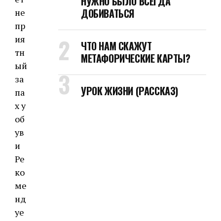
НУЖНО БЫЛО ВСЕГДА
ДОБИВАТЬСЯ
не
пр
ия
ЧТО НАМ СКАЖУТ
тн
МЕТАФОРИЧЕСКИЕ КАРТЫ?
ый
за
УРОК ЖИЗНИ (РАССКАЗ)
па
х у
об
ув
и
Ре
ко
ме
нд
уе