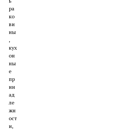
ь
ра
ко
ви
ны
,
кух
он
ны
е
пр
ин
ад
ле
жн
ост
и,