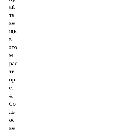
ай
те
ве
щь
в
это
м
рас
тв
ор
е.
4.
Со
ль
ос
ве