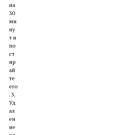
на
30
ми
ну
т и
по
ст
ир
ай
те
его
. 3.
Уд
ал
ен
ие
пя