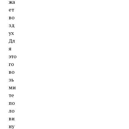
жа
ет
во
зд
ух
Дл
я
это
го
во
зь
ми
те
по
ло
ви
ну