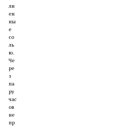
лн
ен
ны
е
со
ль
ю.
Че
ре
з
па
ру
час
ов
не
пр