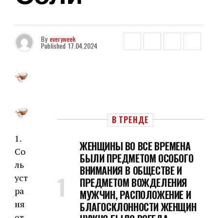
By
everyweek
Published
17.04.2024
В ТРЕНДЕ
1.
ЖЕНЩИНЫ ВО ВСЕ ВРЕМЕНА
Со
БЫЛИ ПРЕДМЕТОМ ОСОБОГО
ль
ВНИМАНИЯ В ОБЩЕСТВЕ И
уст
ПРЕДМЕТОМ ВОЖДЕЛЕНИЯ
ра
МУЖЧИН, РАСПОЛОЖЕНИЕ И
ня
БЛАГОСКЛОННОСТИ ЖЕНЩИН
ет