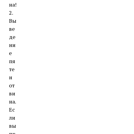
на!
2.
Вы
ве
де
ни
е
пя
те
н
от
ви
на.
Ес
ли
вы
пр