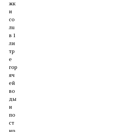
жк
и
со
лu
в 1
ли
тр
е
гор
яч
ей
во
ды
и
по
ст
ир