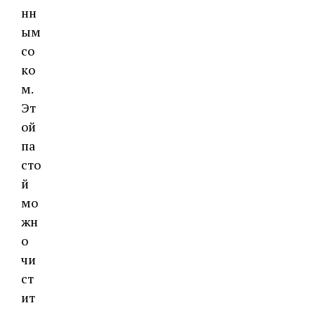
нн
ым
со
ко
м.
Эт
ой
па
сто
й
мо
жн
о
чи
ст
ит