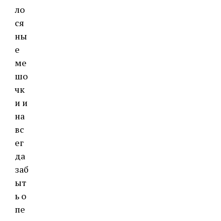
ло
ся
ны
е
ме
шо
чк
и и
на
вс
ег
да
заб
ыт
ь о
пе