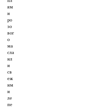
пл
ям
и
ро
зо
вог
о
ма
сла
ил
и
св
еж
им
и
ле
пе