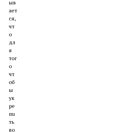
ыв
ает
ся,
чт
о
дл
я
тог
о
чт
об
ы
ук
ре
пu
ть
во