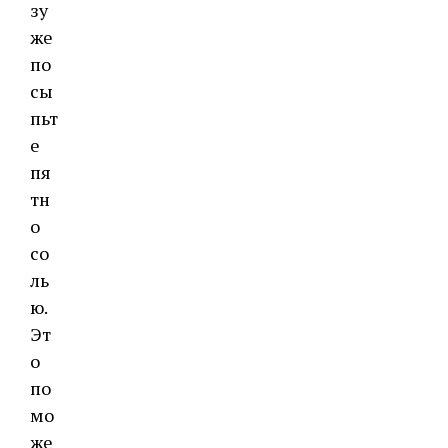
зу
же
по
сы
пьт
е
пя
тн
о
со
ль
ю.
Эт
о
по
мо
же