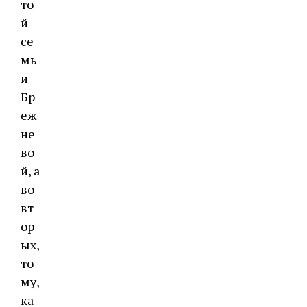
то
й
се
мь
и
Бр
еж
не
во
й, а
во-
вт
ор
ых,
то
му,
ка