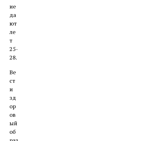
ие
да
ют
ле
т
25-
28.
Ве
ст
и
зд
ор
ов
ый
об
раз