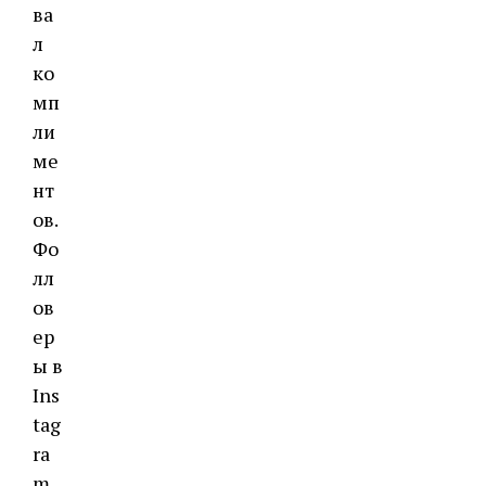
ва
л
ко
мп
ли
ме
нт
ов.
Фо
лл
ов
ер
ы в
Ins
tag
ra
m