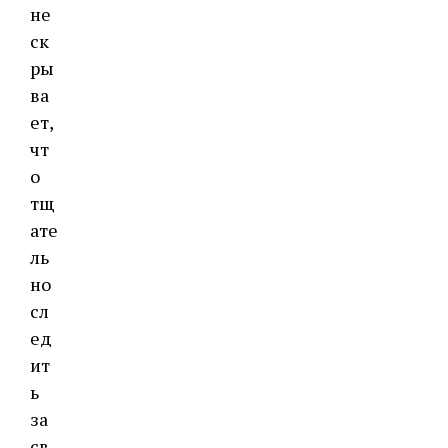
не
ск
ры
ва
ет,
чт
о
тщ
ате
ль
но
сл
ед
ит
ь
за
св