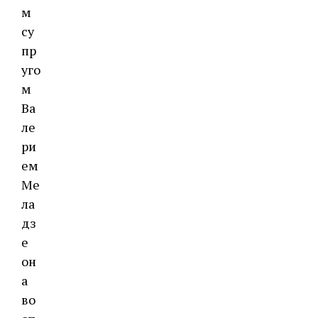
м
су
пр
уго
м
Ва
ле
ри
ем
Ме
ла
дз
е
он
а
во