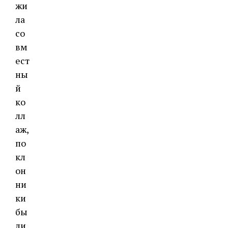
жи
ла
со
вм
ест
ны
й
ко
лл
аж,
по
кл
он
ни
ки
бы
ли