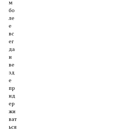
м
бо
ле
е
вс
ег
да
и
ве
зд
е
пр
ид
ер
жи
ват
ься