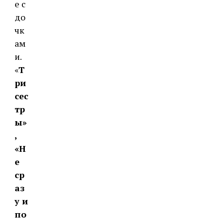
е с
до
чк
ам
и.
«
Т
ри
сес
тр
ы»
,
«Н
е
ср
аз
у и
по