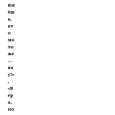
йм
ёш
ь,
кт
о
мо
ло
же
…
ва
у!»
,
«В
ер
а,
по