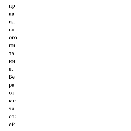
пр
ав
ил
ьн
ого
пи
та
ни
я.
Ве
ра
от
ме
ча
ет:
ей