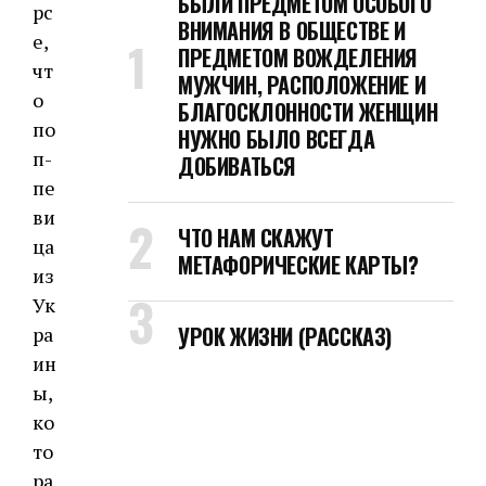
БЫЛИ ПРЕДМЕТОМ ОСОБОГО
рс
ВНИМАНИЯ В ОБЩЕСТВЕ И
е,
ПРЕДМЕТОМ ВОЖДЕЛЕНИЯ
чт
МУЖЧИН, РАСПОЛОЖЕНИЕ И
о
БЛАГОСКЛОННОСТИ ЖЕНЩИН
по
НУЖНО БЫЛО ВСЕГДА
п-
ДОБИВАТЬСЯ
пе
ви
ЧТО НАМ СКАЖУТ
ца
МЕТАФОРИЧЕСКИЕ КАРТЫ?
из
Ук
УРОК ЖИЗНИ (РАССКАЗ)
ра
ин
ы,
ко
то
ра