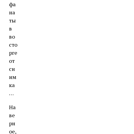
фа
на
ты
в
во
сто
рге
от
сн
им
ка
…
На
ве
рн
ое,