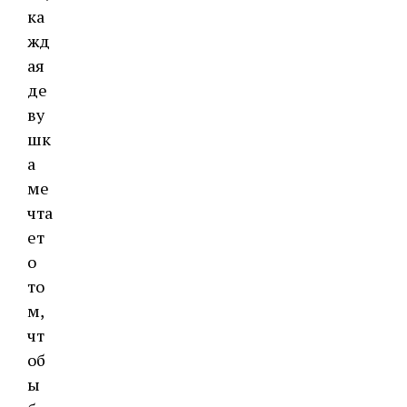
ка
жд
ая
де
ву
шк
а
ме
чта
ет
о
то
м,
чт
об
ы