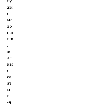
ну
жн
о
ма
ло
(ка
ши
,
зе
лё
ны
е
сал
ат
ы
и
«ч