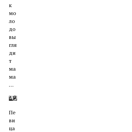
к
мо
ло
до
вы
гля
ди
т
ма
ма
…
Пе
ви
ца