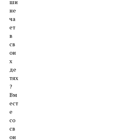
ши
не
ча
ет
в
св
ои
х
де
тях
?
Вм
ест
е
со
св
ои