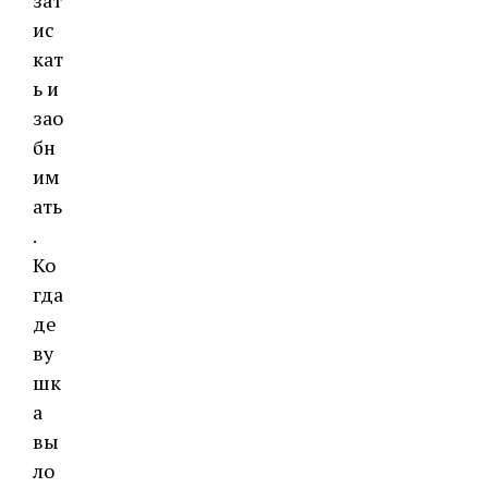
зат
ис
кат
ь и
зао
бн
им
ать
.
Ко
гда
де
ву
шк
а
вы
ло