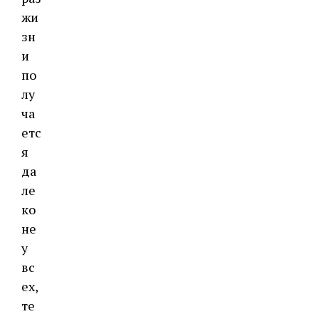
жи
зн
и
по
лу
ча
етс
я
да
ле
ко
не
у
вс
ех,
те