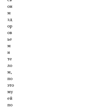
ои
м
зд
ор
ов
ье
м
и
те
ло
м,
по
это
му
ей
по