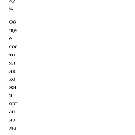
а.
Об
ще
е
сос
то
ян
ии
ко
жи
и
орг
ан
из
ма