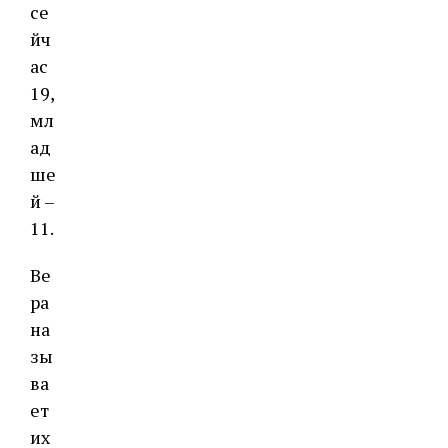
се
йч
ас
19,
мл
ад
ше
й –
11.
Ве
ра
на
зы
ва
ет
их