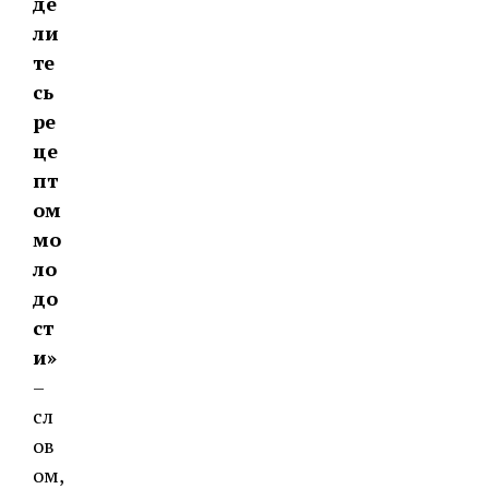
де
ли
те
сь
ре
це
пт
ом
мо
ло
до
ст
и»
–
сл
ов
ом,