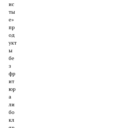
ис
ты
е»
пр
од
укт
ы
бе
з
фр
ит
юр
а
ли
бо
кл
яр