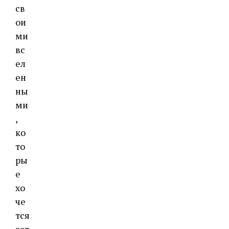
св
ои
ми
вс
ел
ен
ны
ми
,
ко
то
ры
е
хо
че
тся