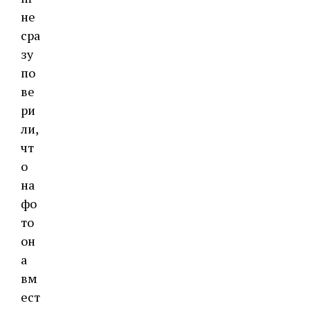
не
сра
зу
по
ве
ри
ли,
чт
о
на
фо
то
он
а
вм
ест