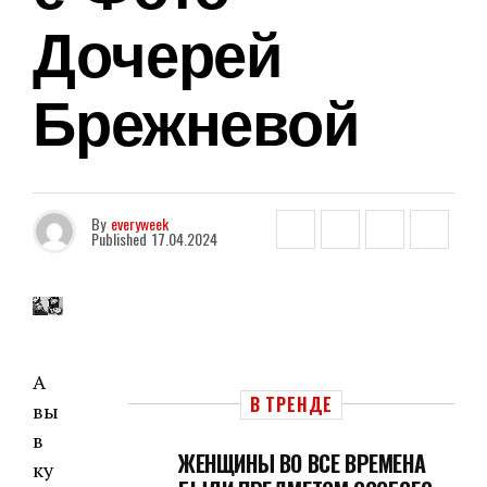
Дочерей
Брежневой
By
everyweek
Published
17.04.2024
А
В ТРЕНДЕ
вы
в
ЖЕНЩИНЫ ВО ВСЕ ВРЕМЕНА
ку