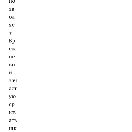
по
зв
ол
яе
т
Бр
еж
не
во
й
зач
аст
ую
ср
ыв
ать
шк