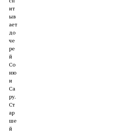
сп
ит
ыв
ает
до
че
ре
й
Со
ню
и
Са
ру.
Ст
ар
ше
й