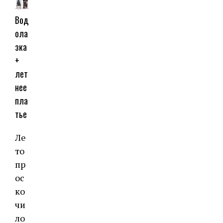
Вод
ола
зка
+
лет
нее
пла
тье
Ле
то
пр
ос
ко
чи
ло