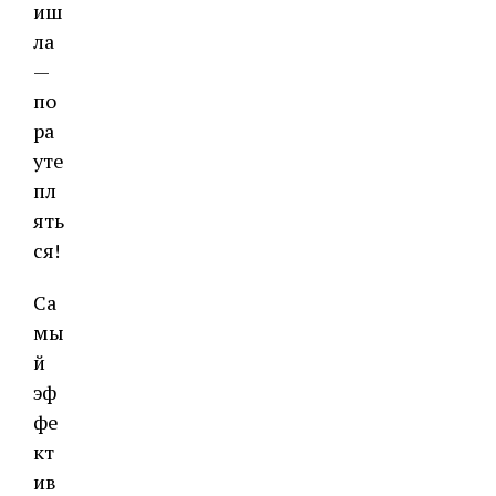
иш
ла
—
по
ра
уте
пл
ять
ся!
Са
мы
й
эф
фе
кт
ив