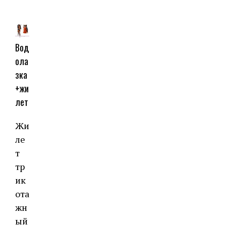
⠀
Вод
ола
зка
+жи
лет
Жи
ле
т
тр
ик
ота
жн
ый