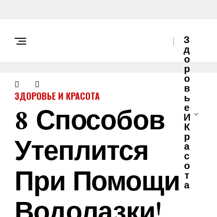
З
Д
О
Р
О
В
ЗДОРОВЬЕ И КРАСОТА
Ь
8 Способов
Е
И
К
Утеплится
Р
А
С
О
При Помощи
Т
А
Водолазки!