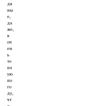
дя
ны
е,
да
же,
в
оч
ен
ь
те
пл
ую
по
го
ду,
чт
о