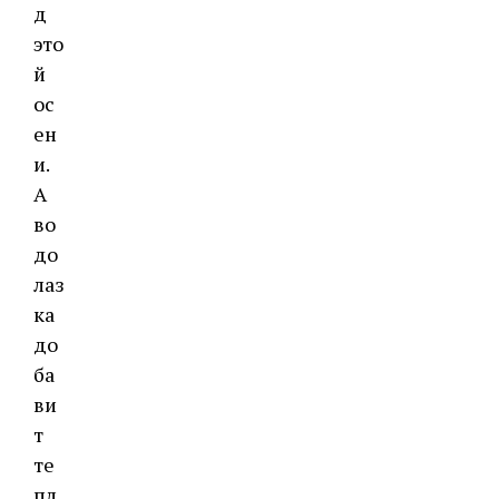
д
это
й
ос
ен
и.
А
во
до
лаз
ка
до
ба
ви
т
те
пл