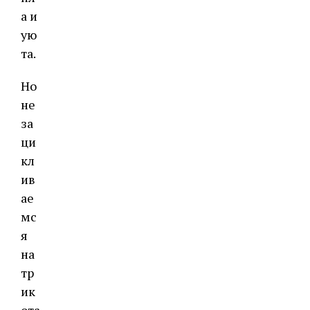
а и
ую
та.
Но
не
за
ци
кл
ив
ае
мс
я
на
тр
ик
ота