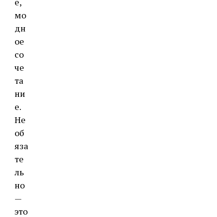
е,
мо
дн
ое
со
че
та
ни
е.
Не
об
яза
те
ль
но
—
это