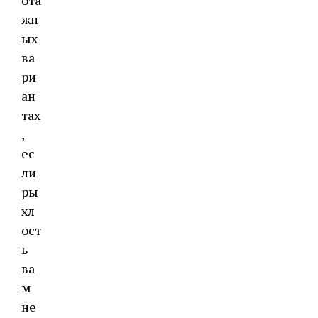
жн
ых
ва
ри
ан
тах
,
ес
ли
ры
хл
ост
ь
ва
м
не