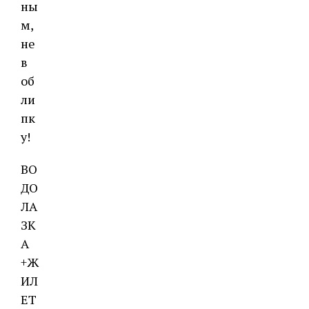
ны
м,
не
в
об
ли
пк
у!
ВО
ДО
ЛА
ЗК
А
+Ж
ИЛ
ЕТ