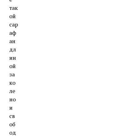
так
ой
сар
аф
ан
дл
ин
ой
за
ко
ле
но
и
св
об
од