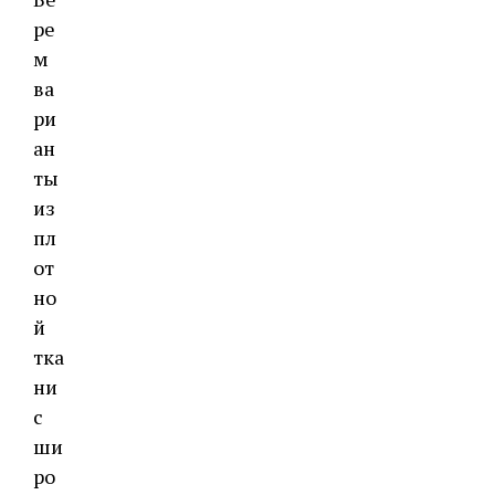
ре
м
ва
ри
ан
ты
из
пл
от
но
й
тка
ни
с
ши
ро