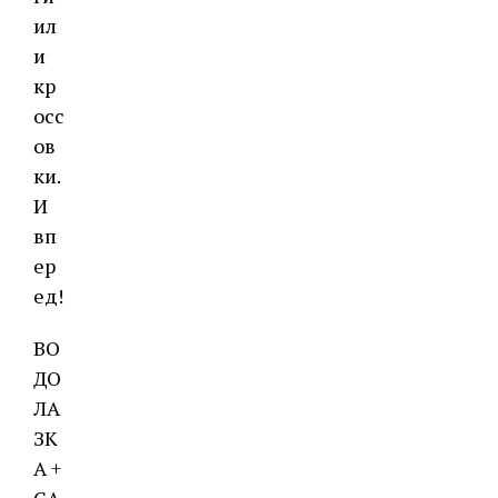
ил
и
кр
осс
ов
ки.
И
вп
ер
ед!
ВО
ДО
ЛА
ЗК
А +