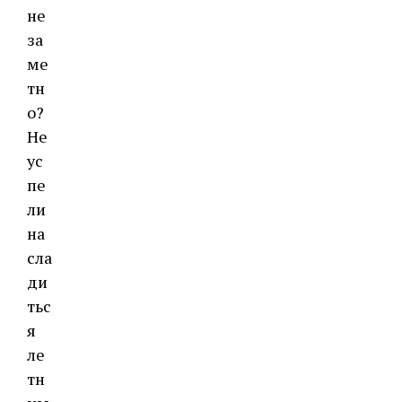
не
за
ме
тн
о?
Не
ус
пе
ли
на
сла
ди
тьс
я
ле
тн