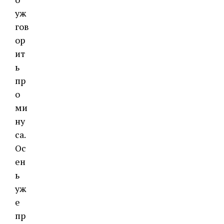
уж
гов
ор
ит
ь
пр
о
ми
ну
са.
Ос
ен
ь
уж
е
пр