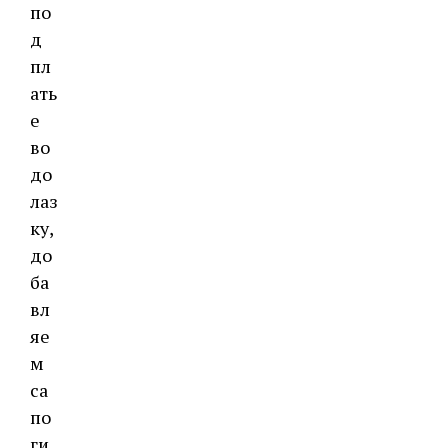
по
д
пл
ать
е
во
до
лаз
ку,
до
ба
вл
яе
м
са
по
ги