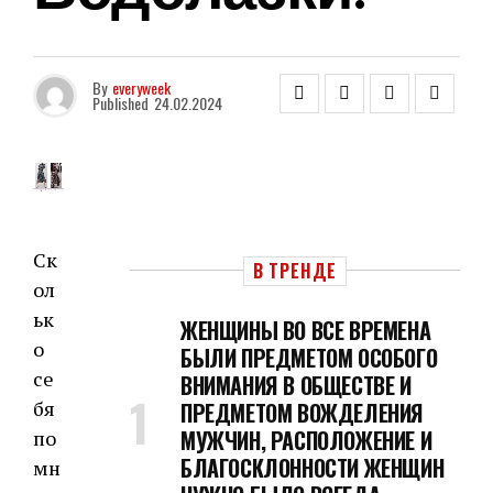
By
everyweek
Published
24.02.2024
Ск
В ТРЕНДЕ
ол
ьк
ЖЕНЩИНЫ ВО ВСЕ ВРЕМЕНА
о
БЫЛИ ПРЕДМЕТОМ ОСОБОГО
се
ВНИМАНИЯ В ОБЩЕСТВЕ И
бя
ПРЕДМЕТОМ ВОЖДЕЛЕНИЯ
МУЖЧИН, РАСПОЛОЖЕНИЕ И
по
БЛАГОСКЛОННОСТИ ЖЕНЩИН
мн