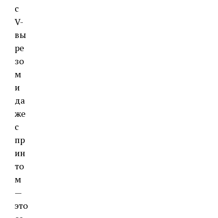
с
V-
вы
ре
зо
м
и
да
же
с
пр
ин
то
м
—
это