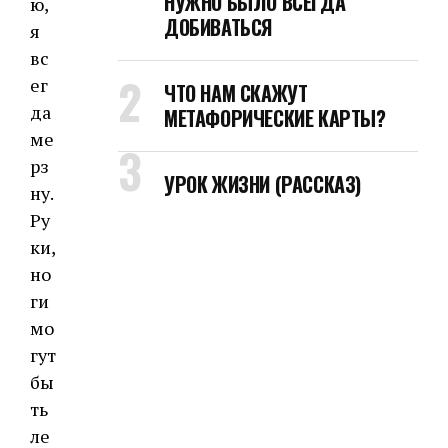
НУЖНО БЫЛО ВСЕГДА
ю,
ДОБИВАТЬСЯ
я
вс
ег
ЧТО НАМ СКАЖУТ
да
МЕТАФОРИЧЕСКИЕ КАРТЫ?
ме
рз
УРОК ЖИЗНИ (РАССКАЗ)
ну.
Ру
ки,
но
ги
мо
гут
бы
ть
ле