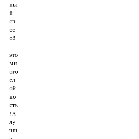
ны
й
сп
ос
об
—
это
мн
ого
сл
ой
но
сть
! А
лу
чш
е