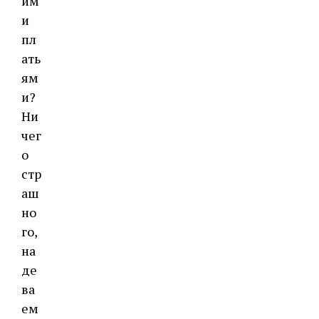
им
и
пл
ать
ям
и?
Ни
чег
о
стр
аш
но
го,
на
де
ва
ем