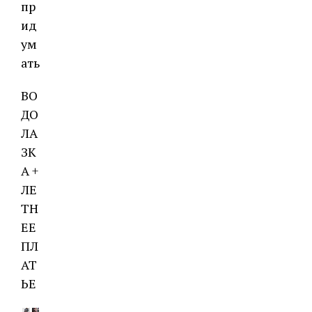
пр
ид
ум
ать
ВО
ДО
ЛА
ЗК
А +
ЛЕ
ТН
ЕЕ
ПЛ
АТ
ЬЕ