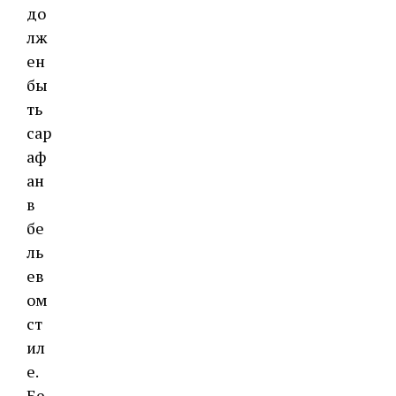
до
лж
ен
бы
ть
сар
аф
ан
в
бе
ль
ев
ом
ст
ил
е.
Бе