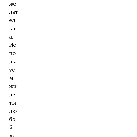
же
лат
ел
ьн
а.
Ис
по
льз
уе
м
жи
ле
ты
лю
бо
й
дл