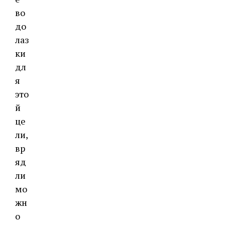
во
до
лаз
ки
дл
я
это
й
це
ли,
вр
яд
ли
мо
жн
о