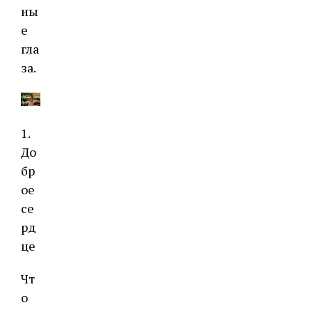
ны
е
гла
за.
1.
До
бр
ое
се
рд
це
Чт
о