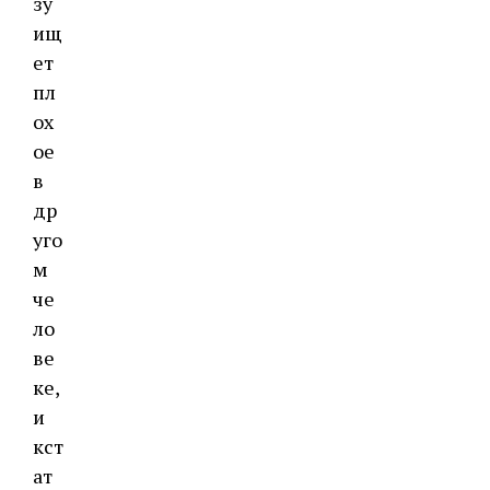
зу
ищ
ет
пл
ох
ое
в
др
уго
м
че
ло
ве
ке,
и
кст
ат