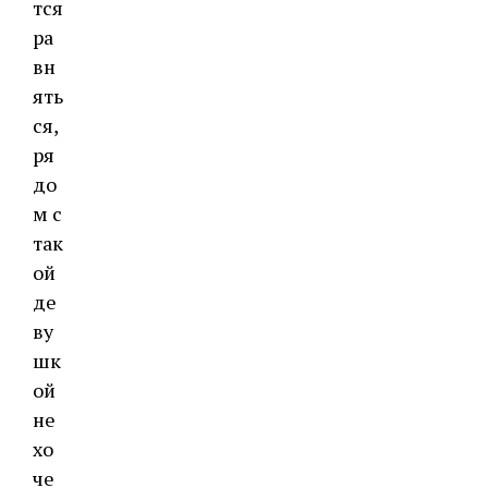
тся
ра
вн
ять
ся,
ря
до
м с
так
ой
де
ву
шк
ой
не
хо
че