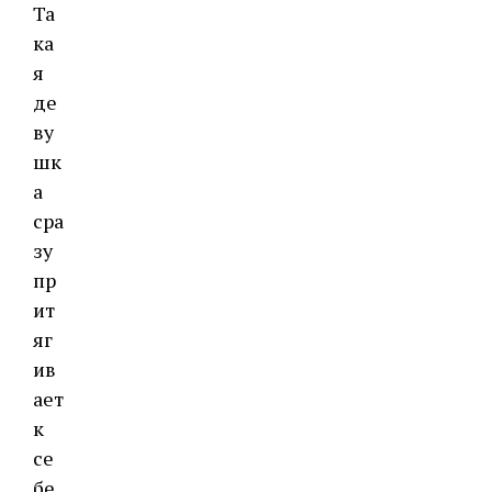
Та
ка
я
де
ву
шк
а
сра
зу
пр
ит
яг
ив
ает
к
се
бе