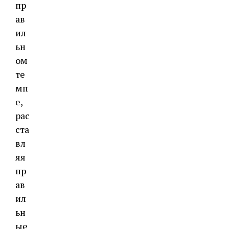
пр
ав
ил
ьн
ом
те
мп
е,
рас
ста
вл
яя
пр
ав
ил
ьн
ые