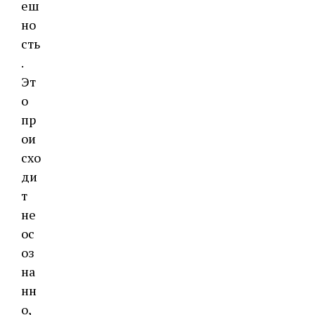
еш
но
сть
.
Эт
о
пр
ои
схо
ди
т
не
ос
оз
на
нн
о,