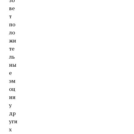
ве
т
по
ло
жи
те
ль
ны
е
эм
оц
ии
у
др
уги
х