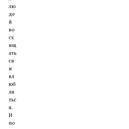
лю
де
й
во
сх
ищ
ать
ся
и
вл
юб
ля
тьс
я.
И
по