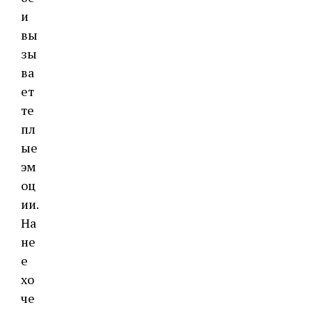
и
вы
зы
ва
ет
те
пл
ые
эм
оц
ии.
На
не
е
хо
че