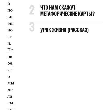
й
ЧТО НАМ СКАЖУТ
по
МЕТАФОРИЧЕСКИЕ КАРТЫ?
вн
еш
УРОК ЖИЗНИ (РАССКАЗ)
но
ст
и.
Пе
рв
ое,
чт
о
мы
де
ла
ем,
ког