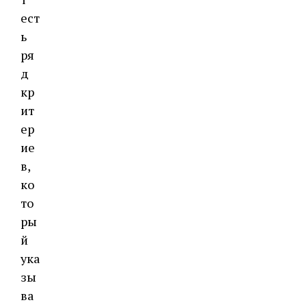
ест
ь
ря
д
кр
ит
ер
ие
в,
ко
то
ры
й
ука
зы
ва