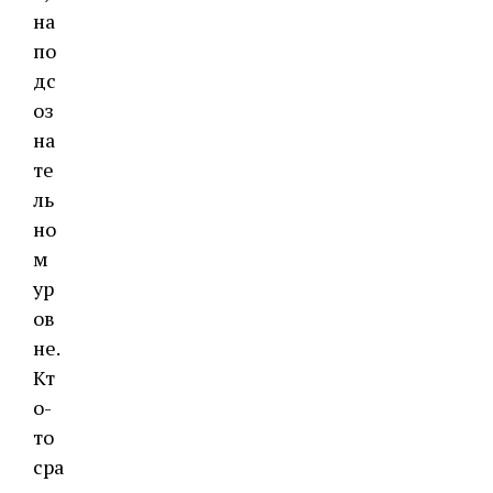
на
по
дс
оз
на
те
ль
но
м
ур
ов
не.
Кт
о-
то
сра