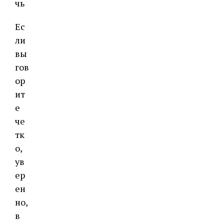
чь
Ес
ли
вы
гов
ор
ит
е
че
тк
о,
ув
ер
ен
но,
в