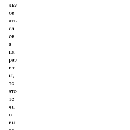
льз
ов
ать
сл
ов
а
па
раз
ит
ы,
то
это
то
чн
о
вы
зо