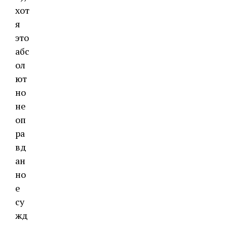
хот
я
это
абс
ол
ют
но
не
оп
ра
вд
ан
но
е
су
жд