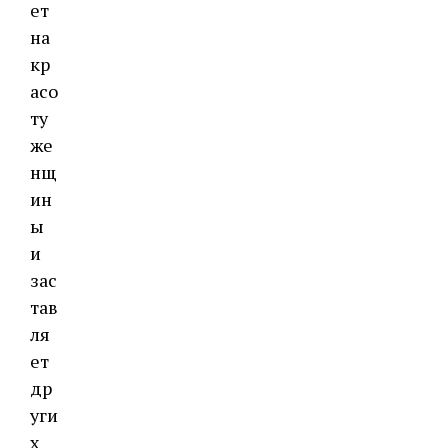
ет
на
кр
асо
ту
же
нщ
ин
ы
и
зас
тав
ля
ет
др
уги
х