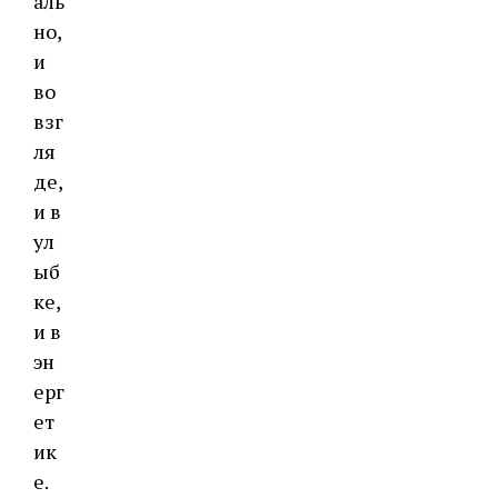
аль
но,
и
во
взг
ля
де,
и в
ул
ыб
ке,
и в
эн
ерг
ет
ик
е.