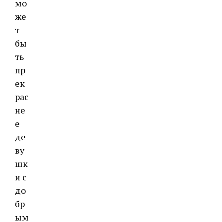
мо
же
т
бы
ть
пр
ек
рас
не
е
де
ву
шк
и с
до
бр
ым