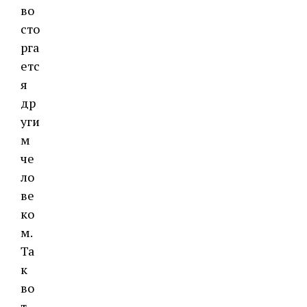
во
сто
рга
етс
я
др
уги
м
че
ло
ве
ко
м.
Та
к
во
т