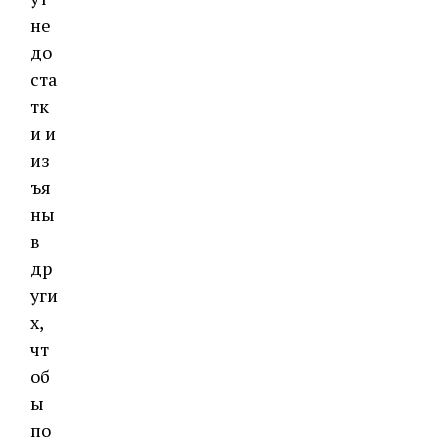
не
до
ста
тк
и и
из
ъя
ны
в
др
уги
х,
чт
об
ы
по