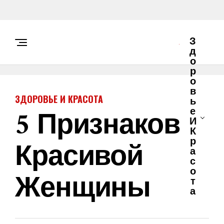
З
Д
О
Р
О
В
ЗДОРОВЬЕ И КРАСОТА
Ь
5 Признаков
Е
И
К
Красивой
Р
А
С
О
Женщины
Т
А