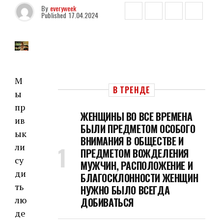
By
everyweek
Published
17.04.2024
М
В ТРЕНДЕ
ы
пр
ЖЕНЩИНЫ ВО ВСЕ ВРЕМЕНА
ив
БЫЛИ ПРЕДМЕТОМ ОСОБОГО
ык
ВНИМАНИЯ В ОБЩЕСТВЕ И
ли
ПРЕДМЕТОМ ВОЖДЕЛЕНИЯ
су
МУЖЧИН, РАСПОЛОЖЕНИЕ И
ди
БЛАГОСКЛОННОСТИ ЖЕНЩИН
ть
НУЖНО БЫЛО ВСЕГДА
лю
ДОБИВАТЬСЯ
де