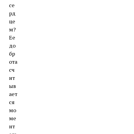
се
рд
це
м?
Ее
до
бр
ота
сч
ит
ыв
ает
ся
мо
ме
нт