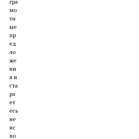
гра
мо
тн
ые
пр
ед
ло
же
ни
я и
ста
ра
ет
есь
не
ис
по