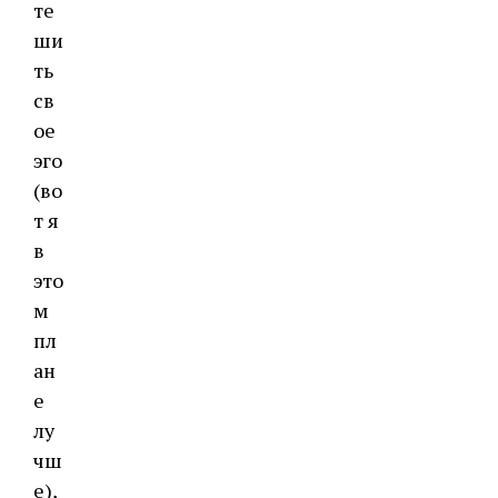
те
ши
ть
св
ое
эго
(во
т я
в
это
м
пл
ан
е
лу
чш
е),