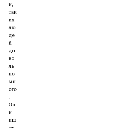
и,
так
их
лю
де
й
до
во
ль
но
мн
ого
.
Он
и
ищ
ут