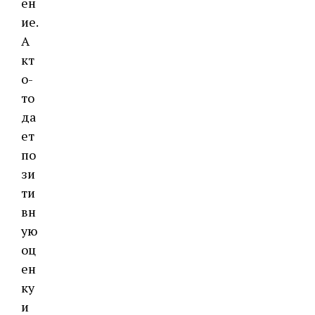
ен
ие.
А
кт
о-
то
да
ет
по
зи
ти
вн
ую
оц
ен
ку
и