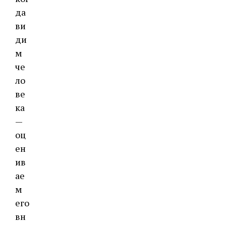
да
ви
ди
м
че
ло
ве
ка
—
оц
ен
ив
ае
м
его
вн