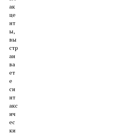
ак
це
нт
ы,
вы
стр
аи
ва
ет
е
си
нт
акс
ич
ес
ки