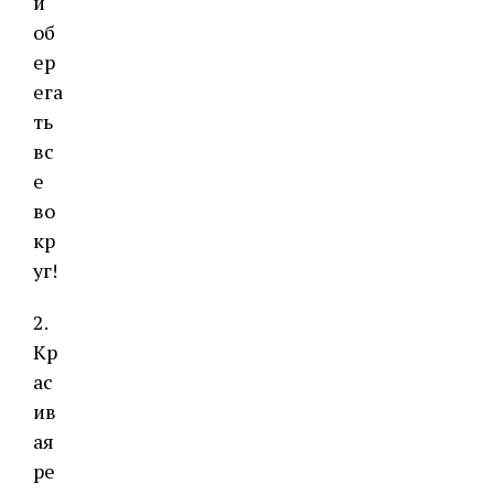
и
об
ер
ега
ть
вс
е
во
кр
уг!
2.
Кр
ас
ив
ая
ре