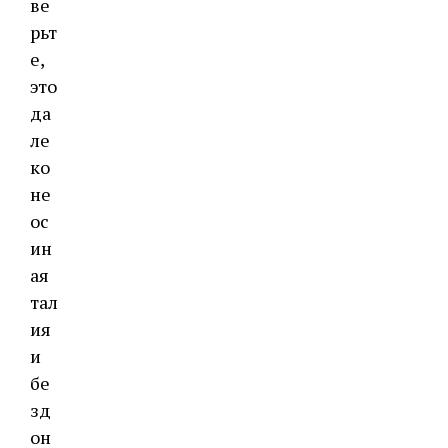
ве
рьт
е,
это
да
ле
ко
не
ос
ин
ая
тал
ия
и
бе
зд
он