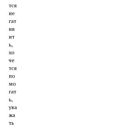
тся
не
гат
ив
ит
ь,
хо
че
тся
по
мо
гат
ь,
ува
жа
ть