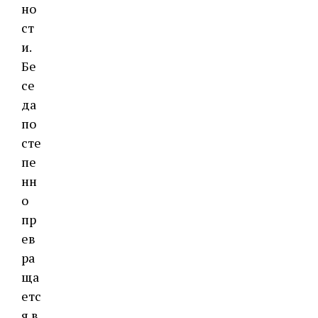
но
ст
и.
Бе
се
да
по
сте
пе
нн
о
пр
ев
ра
ща
етс
я в