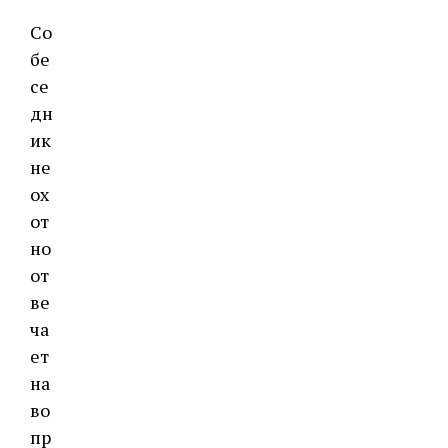
Со
бе
се
дн
ик
не
ох
от
но
от
ве
ча
ет
на
во
пр