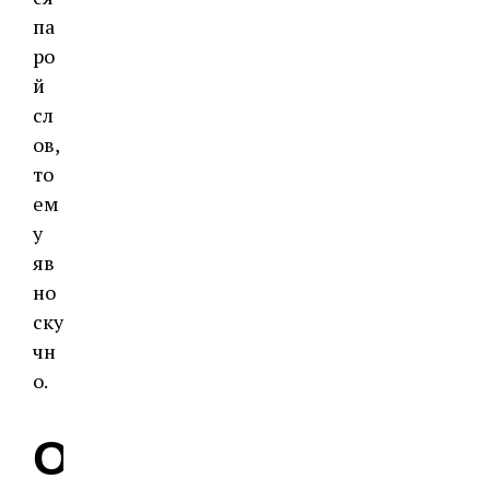
па
ро
й
сл
ов,
то
ем
у
яв
но
ску
чн
о.
О