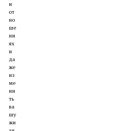
и
от
но
ше
ни
ях
и
да
же
из
ме
ни
ть
ва
шу
жи
зн