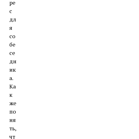
ре
с
дл
я
со
бе
се
дн
ик
а.
Ка
к
же
по
ня
ть,
чт