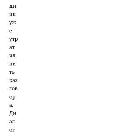
дн
ик
уж
е
утр
ат
ил
ни
ть
раз
гов
ор
а.
Ди
ал
ог