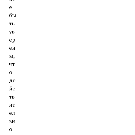
е
бы
ть
ув
ер
ен
ы,
чт
о
де
йс
тв
ит
ел
ьн
о