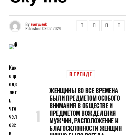
By
everyweek
Published
09.02.2024
Как
В ТРЕНДЕ
опр
еде
ЖЕНЩИНЫ ВО ВСЕ ВРЕМЕНА
лит
БЫЛИ ПРЕДМЕТОМ ОСОБОГО
ь,
ВНИМАНИЯ В ОБЩЕСТВЕ И
что
ПРЕДМЕТОМ ВОЖДЕЛЕНИЯ
чел
МУЖЧИН, РАСПОЛОЖЕНИЕ И
ове
БЛАГОСКЛОННОСТИ ЖЕНЩИН
к