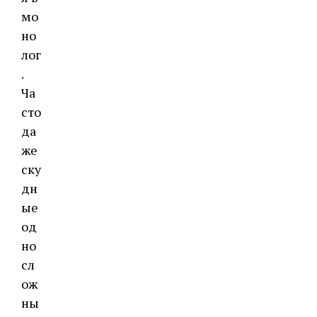
мо
но
лог
.
Ча
сто
да
же
ску
дн
ые
од
но
сл
ож
ны