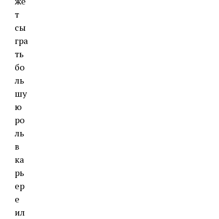
же
т
сы
гра
ть
бо
ль
шу
ю
ро
ль
в
ка
рь
ер
е
ил