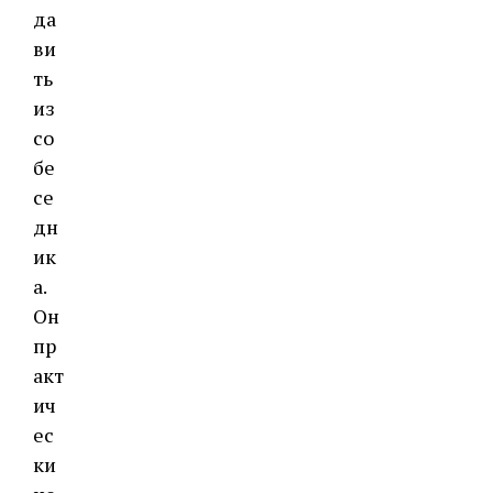
да
ви
ть
из
со
бе
се
дн
ик
а.
Он
пр
акт
ич
ес
ки