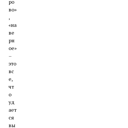
ро
во»
,
«на
ве
рн
ое»
–
это
вс
е,
чт
о
уд
ает
ся
вы