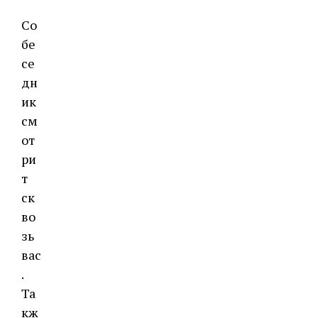
Со
бе
се
дн
ик
см
от
ри
т
ск
во
зь
вас
.
Та
кж