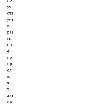
не
уча
ств
ует
в
раз
гов
ор
е,
не
пр
оя
вл
яе
т
акт
ив