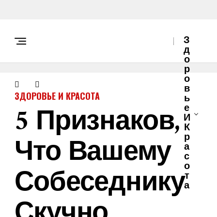
З
Д
О
Р
О
В
ЗДОРОВЬЕ И КРАСОТА
Ь
5 Признаков,
Е
И
К
Что Вашему
Р
А
С
О
Собеседнику
Т
А
Скучно