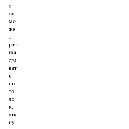
е
он
мо
же
т
раз
гля
ды
ват
ь
по
то
ло
к,
утк
ну