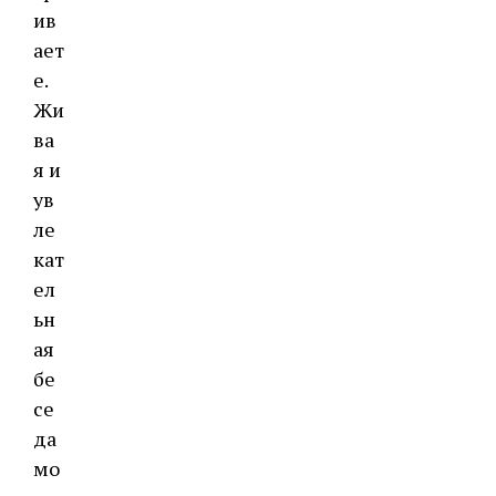
ив
ает
е.
Жи
ва
я и
ув
ле
кат
ел
ьн
ая
бе
се
да
мо