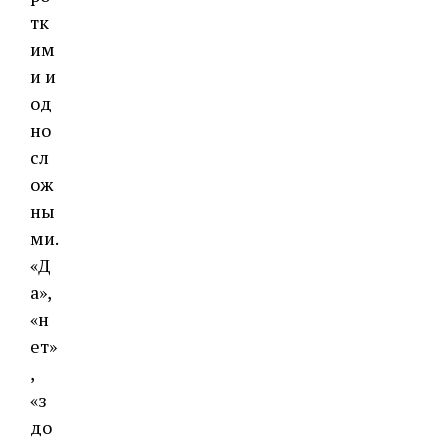
тк
им
и и
од
но
сл
ож
ны
ми.
«Д
а»,
«н
ет»
,
«з
до