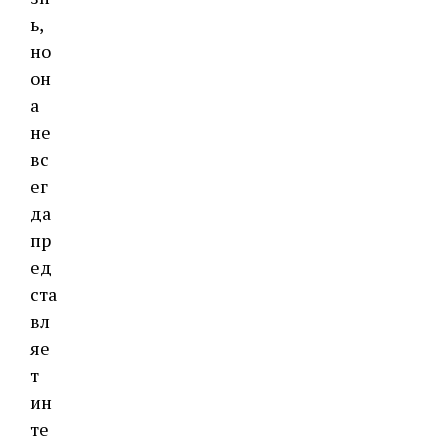
ь,
но
он
а
не
вс
ег
да
пр
ед
ста
вл
яе
т
ин
те