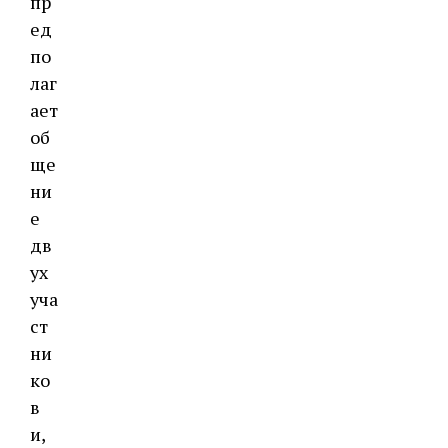
пр
ед
по
лаг
ает
об
ще
ни
е
дв
ух
уча
ст
ни
ко
в
и,