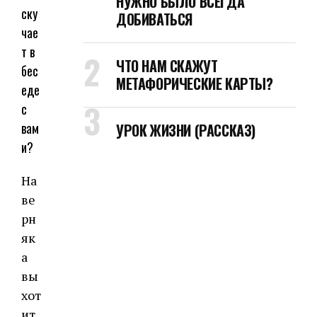
НУЖНО БЫЛО ВСЕГДА
ску
ДОБИВАТЬСЯ
чае
т в
ЧТО НАМ СКАЖУТ
бес
МЕТАФОРИЧЕСКИЕ КАРТЫ?
еде
с
вам
УРОК ЖИЗНИ (РАССКАЗ)
и?
На
ве
рн
як
а
вы
хот
ит