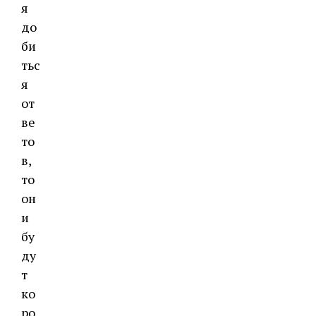
я
до
би
тьс
я
от
ве
то
в,
то
он
и
бу
ду
т
ко
ро