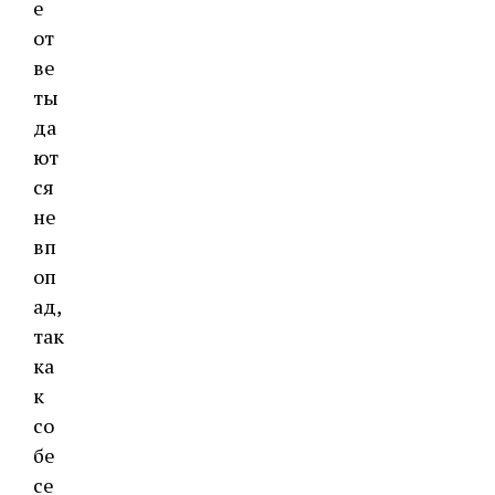
е
от
ве
ты
да
ют
ся
не
вп
оп
ад,
так
ка
к
со
бе
се