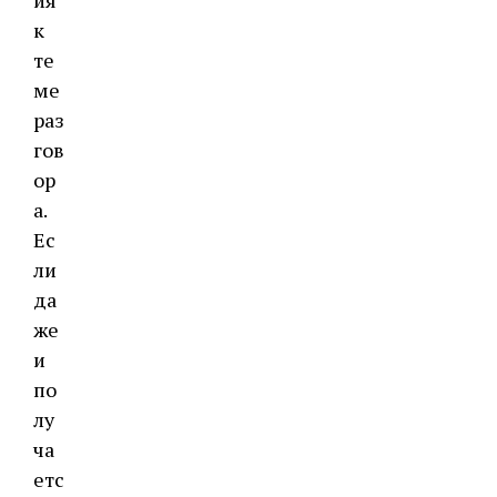
ия
к
те
ме
раз
гов
ор
а.
Ес
ли
да
же
и
по
лу
ча
етс