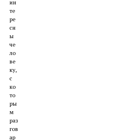
ин
те
ре
сн
ы
че
ло
ве
ку,
с
ко
то
ры
м
раз
гов
ар