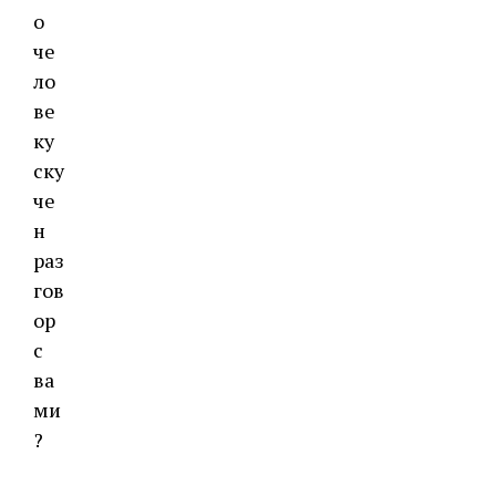
о
че
ло
ве
ку
ску
че
н
раз
гов
ор
с
ва
ми
?