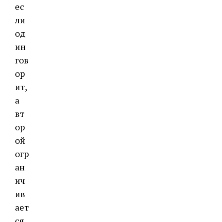
ес
ли
од
ин
гов
ор
ит,
а
вт
ор
ой
огр
ан
ич
ив
ает
ся