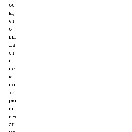
ос
ы,
чт
о
вы
да
ет
в
не
м
по
те
рю
вн
им
ан