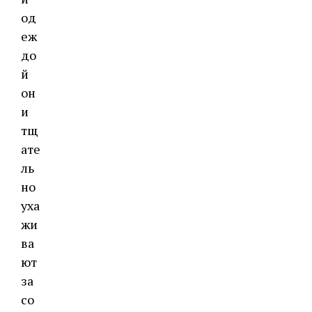
од
еж
до
й
он
и
тщ
ате
ль
но
уха
жи
ва
ют
за
со