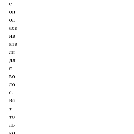
е
оп
ол
аск
ив
ате
ля
дл
я
во
ло
с.
Во
т
то
ль
ко