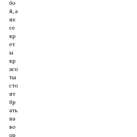
бо
й, а
их
се
кр
ет
ы
кр
асо
ты
сто
ит
бр
ать
на
во
ор