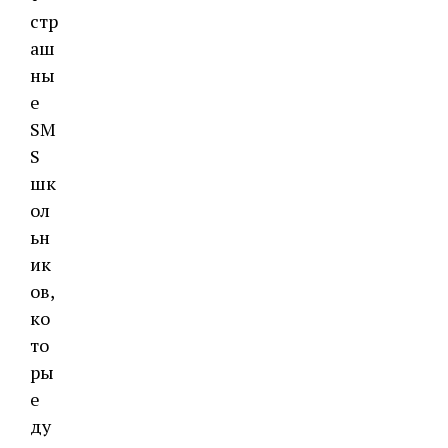
стр
аш
ны
е
SM
S
шк
ол
ьн
ик
ов,
ко
то
ры
е
ду