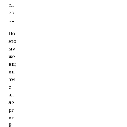
сл
ёз
….
По
это
му
же
нщ
ин
ам
с
ал
ле
рг
ие
й