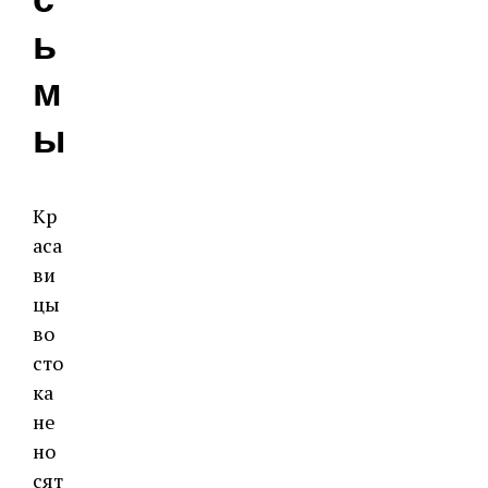
с
ь
м
ы
Кр
аса
ви
цы
во
сто
ка
не
но
сят