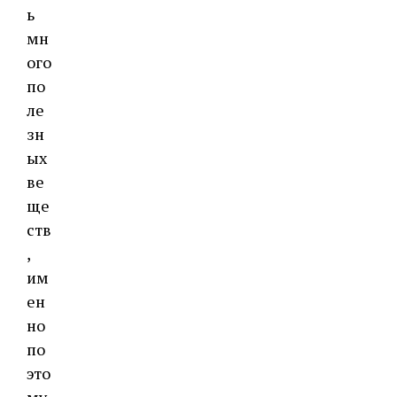
ь
мн
ого
по
ле
зн
ых
ве
ще
ств
,
им
ен
но
по
это