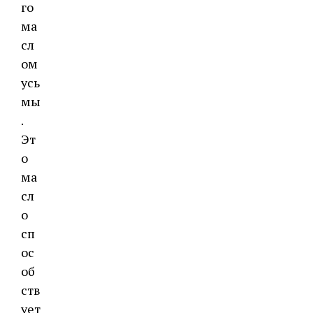
го
ма
сл
ом
усь
мы
.
Эт
о
ма
сл
о
сп
ос
об
ств
ует