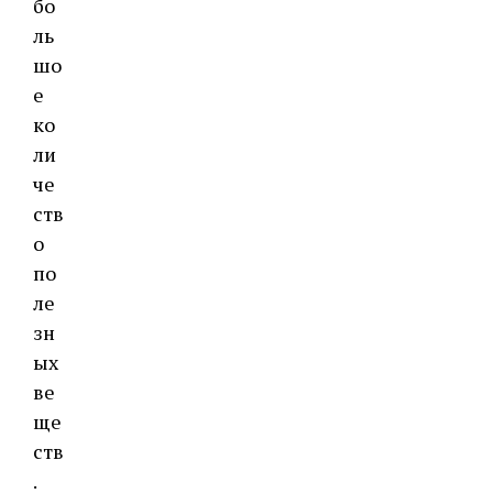
бо
ль
шо
е
ко
ли
че
ств
о
по
ле
зн
ых
ве
ще
ств
.