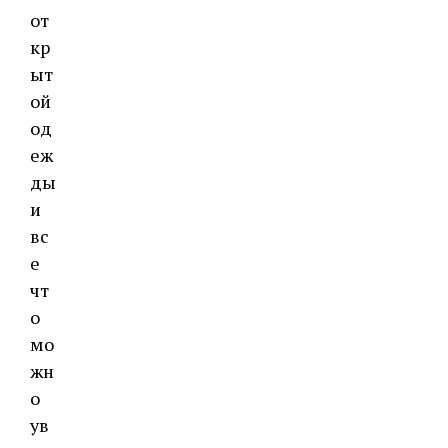
от
кр
ыт
ой
од
еж
ды
и
вс
е
чт
о
мо
жн
о
ув