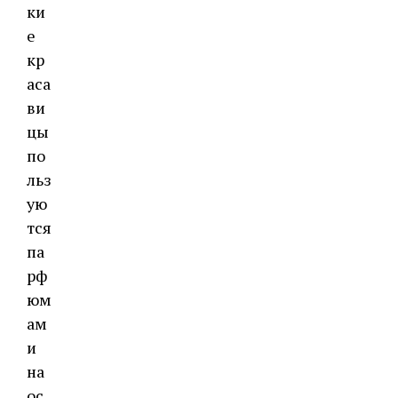
ки
е
кр
аса
ви
цы
по
льз
ую
тся
па
рф
юм
ам
и
на
ос