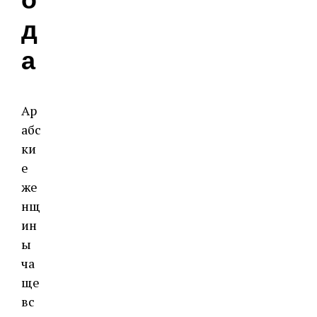
о
д
а
Ар
абс
ки
е
же
нщ
ин
ы
ча
ще
вс