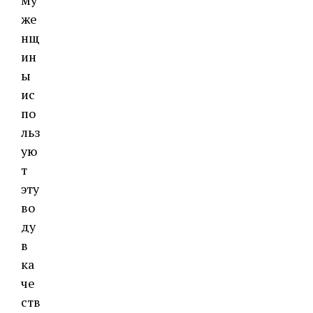
му
же
нщ
ин
ы
ис
по
льз
ую
т
эту
во
ду
в
ка
че
ств