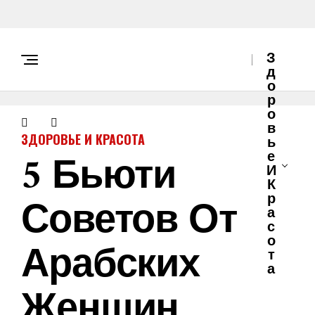
З
Д
О
Р
О
В
ЗДОРОВЬЕ И КРАСОТА
Ь
5 Бьюти
Е
И
К
Советов От
Р
А
С
О
Арабских
Т
А
Женщин,