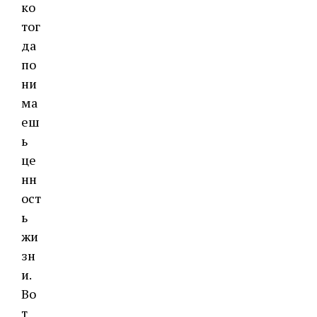
ко
тог
да
по
ни
ма
еш
ь
це
нн
ост
ь
жи
зн
и.
Во
т