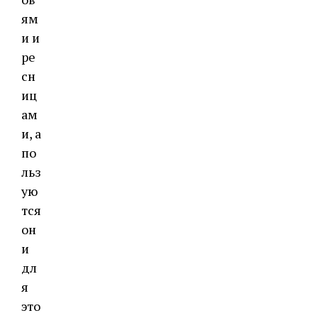
ям
и и
ре
сн
иц
ам
и, а
по
льз
ую
тся
он
и
дл
я
это