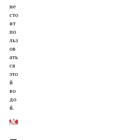
не
сто
ит
по
льз
ов
ать
ся
это
й
во
до
й.