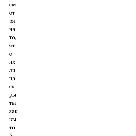
см
от
ря
на
то,
чт
о
их
ли
ца
ск
ры
ты
зак
ры
то
й