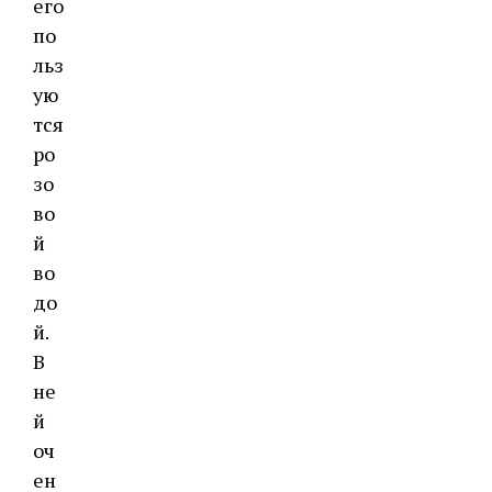
его
по
льз
ую
тся
ро
зо
во
й
во
до
й.
В
не
й
оч
ен