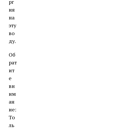
рг
ия
на
эту
во
ду.
Об
рат
ит
е
вн
им
ан
ие:
То
ль