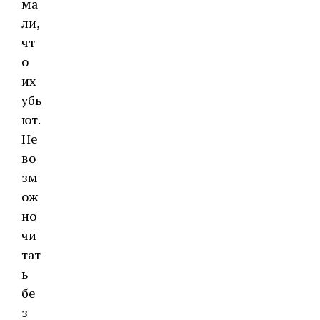
ма
ли,
чт
о
их
убь
ют.
Не
во
зм
ож
но
чи
тат
ь
бе
з