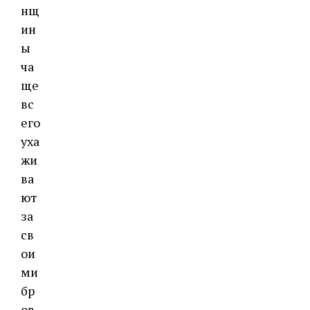
нщ
ин
ы
ча
ще
вс
его
уха
жи
ва
ют
за
св
ои
ми
бр
ов