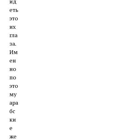
ид
еть
это
их
гла
за.
Им
ен
но
по
это
му
ара
бс
ки
е
же