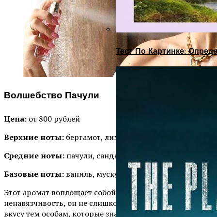
Тест По Картинке: Опре
Волшебство Пачули
Цена:
от 800 рублей
Верхние ноты:
бергамот, лимон
Средние ноты:
пачули, сандал, ладан, ладанник
Базовые ноты:
ваниль, мускус
Этот аромат воплощает собой сдержанность и
ненавязчивость, он не слишком яркий и придется по
вкусу тем особам, которые знают, чего хотят от жизни и