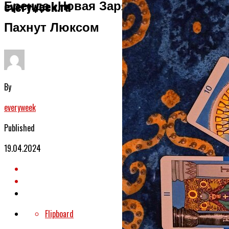
Бренда «Новая Заря», Которые
everyweek.ru
Пахнут Люксом
By
everyweek
Published
19.04.2024
Flipboard