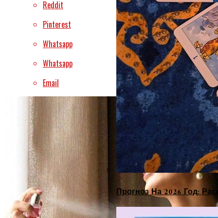
Reddit
Pinterest
Whatsapp
Whatsapp
Email
Прогноз На 2026 Год: Ра