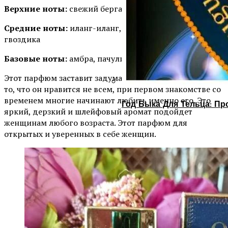
Верхние ноты:
свежий бергамот, зелень, альдегиды
Средние ноты:
иланг-иланг, яблоко, персик, жасмин,
гвоздика
Базовые ноты:
амбра, пачули, ваниль, мох, сандал
Этот парфюм заставит задуматься любую. Несмотря на
то, что он нравится не всем, при первом знакомстве со
временем многие начинают любить именно его. Это
Год Быка Для Тельца: Пр
яркий, дерзкий и шлейфовый аромат подойдет
женщинам любого возраста. Этот парфюм для
открытых и уверенных в себе женщин.