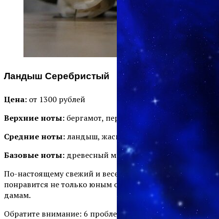
Ландыш Серебристый
Цена:
от 1300 рублей
Верхние ноты:
бергамот, персик, груша
Средние ноты:
ландыш, жасмин, жимолость
Базовые ноты:
древесный мох, сандал, слива
По-настоящему свежий и весенний аромат, который
понравится не только юным особам, но и зрелым
дамам.
Обратите внимание: 6 проблем, которые поймут