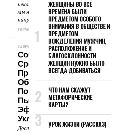
ЖЕНЩИНЫ ВО ВСЕ
некоторые факторы, на которые
ВРЕМЕНА БЫЛИ
мы не можем повлиять –
ПРЕДМЕТОМ ОСОБОГО
например,...
ВНИМАНИЯ В ОБЩЕСТВЕ И
everyweek
25.06.2024
ПРЕДМЕТОМ
ВОЖДЕЛЕНИЯ МУЖЧИН,
ЗДОРОВЬЕ И КРАСОТА
РАСПОЛОЖЕНИЕ И
Собрали Лучшие
БЛАГОСКЛОННОСТИ
Средства Для
ЖЕНЩИН НУЖНО БЫЛО
ВСЕГДА ДОБИВАТЬСЯ
Прикорневого
Объема, Которые
Помогут Сделать
ЧТО НАМ СКАЖУТ
МЕТАФОРИЧЕСКИЕ
Пышную И
КАРТЫ?
Эффектную
Укладку.
УРОК ЖИЗНИ (РАССКАЗ)
Достичь пышного и длительного