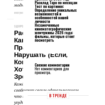
Расклад Таро по месяцам
модный образ, поэтому...
Тест по картинке:
Определение уникальных
everyweek
25.06.2024
возможностей и
особенностей вашей
личности
Незамеченные
ЗДОРОВЬЕ И КРАСОТА
кинематографические
Рассказываем,
жемчужины 2026 года:
фильмы, которые стоит
Какое Простое
посмотреть
Правило Нельзя
Нарушать (если,
Конечно, Вы Не
Свежие комментарии
Хотите «убить» Себе
Нет комментариев для
просмотра.
Зрение).
Каждый день тысячи людей
сообщают своим офтальмологам,
В ТРЕНДЕ
что их зрение стремительно
ухудшается. Конечно, есть