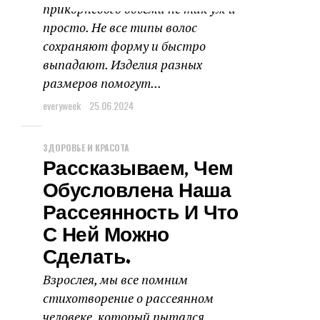
прикорневого объема не так уж и
просто. Не все типы волос
сохраняют форму и быстро
выпадают. Изделия разных
размеров помогут...
everyweek
25.06.2024
ЗДОРОВЬЕ И КРАСОТА
Рассказываем, Чем
Обусловлена Наша
Рассеянность И Что
С Ней Можно
Сделать.
Взрослея, мы все помним
стихотворение о рассеянном
человеке, который пытался