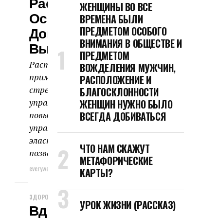
Растяжка И Какие
ЖЕНЩИНЫ ВО ВСЕ
Основные Ошибки
ВРЕМЕНА БЫЛИ
Допускаются При Ее
ПРЕДМЕТОМ ОСОБОГО
ВНИМАНИЯ В ОБЩЕСТВЕ И
Выполнении.
ПРЕДМЕТОМ
Растяжка: инструкция по
ВОЖДЕЛЕНИЯ МУЖЧИН,
применению Стретчинг или
РАСПОЛОЖЕНИЕ И
стретчинг – это серия
БЛАГОСКЛОННОСТИ
упражнений, направленных на
ЖЕНЩИН НУЖНО БЫЛО
повышение гибкости тела. Это
ВСЕГДА ДОБИВАТЬСЯ
упражнение повышает
эластичность связок и суставов,
ЧТО НАМ СКАЖУТ
позволяя...
МЕТАФОРИЧЕСКИЕ
everyweek
19.04.2024
КАРТЫ?
ЗДОРОВЬЕ И КРАСОТА
УРОК ЖИЗНИ (РАССКАЗ)
Вдохновляемся