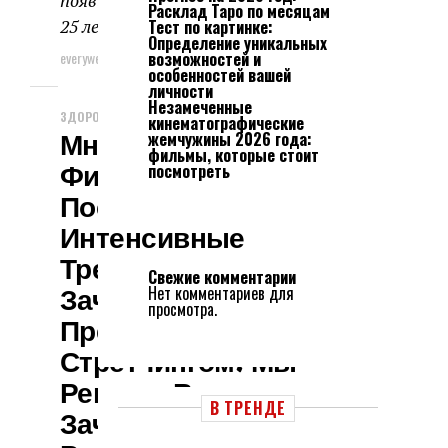
появившимися признаками. После
Расклад Таро по месяцам
25 лет вы можете...
Тест по картинке:
Определение уникальных
everyweek
19.04.2024
возможностей и
особенностей вашей
личности
Незамеченные
ЗДОРОВЬЕ И КРАСОТА
кинематографические
Многие Поклонники
жемчужины 2026 года:
фильмы, которые стоит
Фитнеса, Регулярно
посмотреть
Посещая
Интенсивные
Тренировки,
Свежие комментарии
Зачастую
Нет комментариев для
просмотра.
Пренебрегают
Стретчингом. Мы
Решили Выяснить,
В ТРЕНДЕ
Зачем Нужна