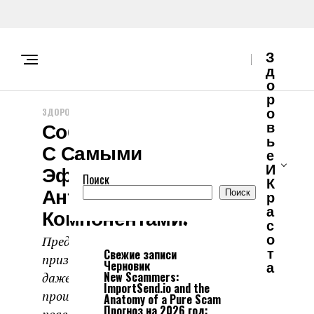
З
Д
О
Р
О
ЗДОРОВЬЕ И КРАСОТА
Собрали Подборку
В
Ь
С Самыми
Е
И
Эффективными
Поиск
К
Анти-Эйдж
Поиск
Р
А
Компонентами.
С
О
Предупредить появление
Т
Свежие записи
признаков старения можно и
Черновик
А
New Scammers:
даже нужно. В любом случае это
ImportSend.io and the
проще, чем бороться с уже
Anatomy of a Pure Scam
Прогноз на 2026 год: