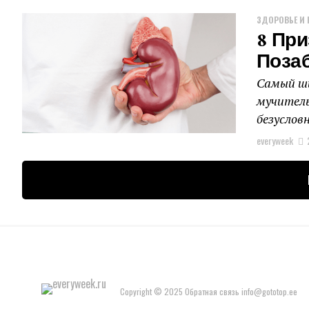
ЗДОРОВЬЕ И 
8 При
Позаб
Самый ши
мучитель
безусловн
everyweek
Copyright © 2025 Обратная связь info@gototop.ee