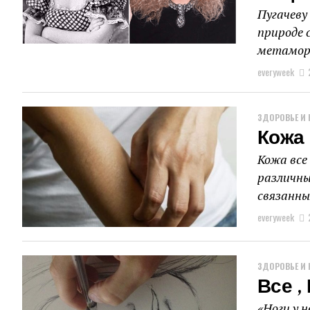
Пугачеву
природе 
метаморфо
everyweek
ЗДОРОВЬЕ И 
Кожа 
Кожа все
различны
связанны
everyweek
ЗДОРОВЬЕ И 
Все ,
«Ноги у н