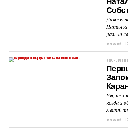
Натал
Собс
Даже есл
Натальи 
раз. За с
everyweek
ЗДОРОВЬЕ И 
Перв
Запо
Кара
Уж, не з
когда я 
Леший зн
everyweek