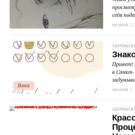
просматр
себя под
everyweek
ЗДОРОВЬЕ И 
Знак
Привет! 
в Санкт-
задумыва
everyweek
ЗДОРОВЬЕ И 
Красо
Проц