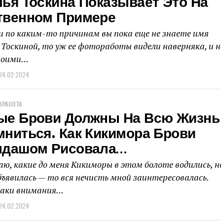
ья Тоскина Показывает Это На
твенном Примере
и по каким-то причинам вы пока еще не знаете имя
Тоскиной, то уж ее фотоработы видели наверняка, и н
воими...
24.02.2024
КРАСОТА
ые Брови Должны На Всю Жизнь
мниться. Как Кикимора Брови
ндашом Рисовала…
наю, какие до меня Кикиморы в этом болоте водились, н
объявилась — то вся нечисть мной заинтересовалась.
аки внимания...
24.02.2024