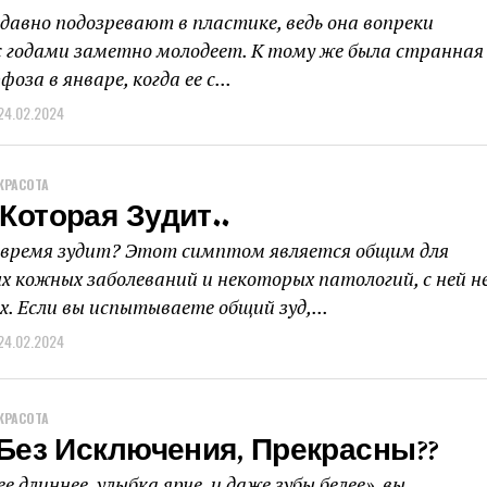
 давно подозревают в пластике, ведь она вопреки
с годами заметно молодеет. К тому же была странная
за в январе, когда ее с...
24.02.2024
КРАСОТА
Которая Зудит..
 время зудит? Этот симптом является общим для
х кожных заболеваний и некоторых патологий, с ней н
х. Если вы испытываете общий зуд,...
24.02.2024
КРАСОТА
 Без Исключения, Прекрасны??
ее длиннее, улыбка ярче, и даже зубы белее», вы