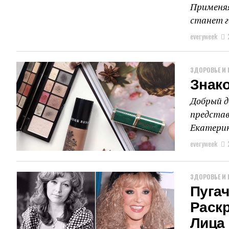
Применяя
станет го
everyweek
ЗДОРОВЬЕ И 
Знак
Добрый д
представ
Екатерина
everyweek
ЗДОРОВЬЕ И 
Пугач
Раск
Лица