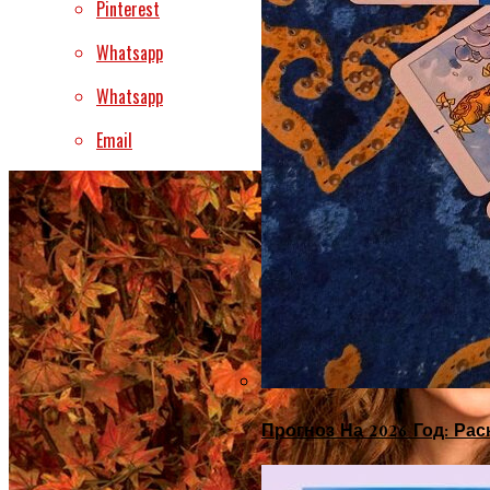
Pinterest
Whatsapp
Whatsapp
Email
Прогноз На 2026 Год: Ра