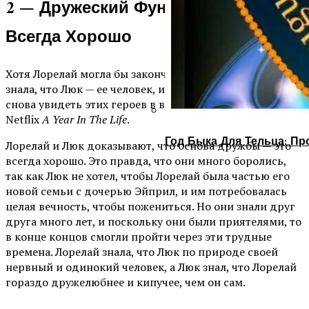
2 — Дружеский Фундамент — Это
Всегда Хорошо
Хотя Лорелай могла бы закончить с Кристопером, она
знала, что Люк — ее человек, и фанаты были так рады
снова увидеть этих героев в возрожденном сериале
Netflix
A Year In The Life
.
Год Быка Для Тельца: Пр
Лорелай и Люк доказывают, что основа дружбы — это
всегда хорошо. Это правда, что они много боролись,
так как Люк не хотел, чтобы Лорелай была частью его
новой семьи с дочерью Эйприл, и им потребовалась
целая вечность, чтобы пожениться. Но они знали друг
друга много лет, и поскольку они были приятелями, то
в конце концов смогли пройти через эти трудные
времена. Лорелай знала, что Люк по природе своей
нервный и одинокий человек, а Люк знал, что Лорелай
гораздо дружелюбнее и кипучее, чем он сам.