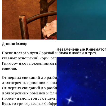
Девочки Гилмор
Незамеченные Кинематог
После долгого пути Лорелай и Люка к любви и трех
главных отношений Рори, героини сериала «Девочки
Гилмор» дают поклонникам множество романтических
советов.
От первых свиданий до разбитых сердец,
долгосрочных романов и кокетливых переписок.
От первых свиданий до разбитого сердца,
долгосрочных романов и флирт-шуток,
«Девочки
Гилмор»
демонстрируют целый спектр опыта свиданий.
Будь то три серьезных бойфренда Рори или эпическая