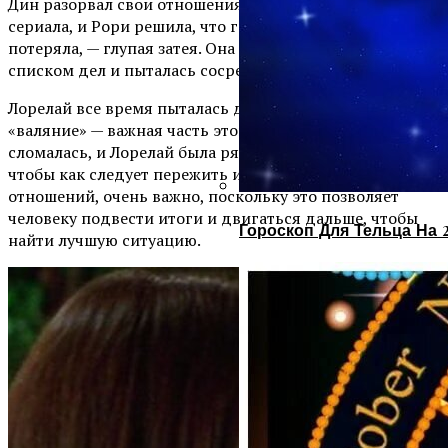
Дин разорвал свои отношения с Рори в первом сезоне
сериала, и Рори решила, что горевать о том, что она
потеряла, — глупая затея. Она просыпалась рано со
списком дел и пыталась сосредоточиться на делах.
Лорелай все время пыталась донести до Рори, что
«валяние» — важная часть этого опыта. Наконец, Рори
сломалась, и Лорелай была рядом с ней. Время на то,
чтобы как следует пережить и оплакать конец
отношений, очень важно, поскольку это позволяет
человеку подвести итоги и двигаться дальше, чтобы
Гороскоп Для Тельца На 
найти лучшую ситуацию.