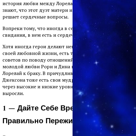
история любви между Лорелай и Люком, поклонники
знают, что этот дуэт матери и дочери регулярно
решает сердечные вопросы.
Вопреки тому, что иногда в сериале бывают серьезные
свидания, в нем есть и сердечные дела.
Хотя иногда герои делают неправильный выбор в
своей любовной жизни, есть также несколько хороших
советов по поводу отношений, которые можно взять из
молодой любви Рори и Дина или долгого пути Люка и
Лорелай к браку. В причудливом романе Сьюки и
Джексона тоже есть своя мудрость. Эти герои прошли
через высокие и низкие уровни любви и в результате
выросли.
1 — Дайте Себе Время, Чтобы
Правильно Пережить Расставание