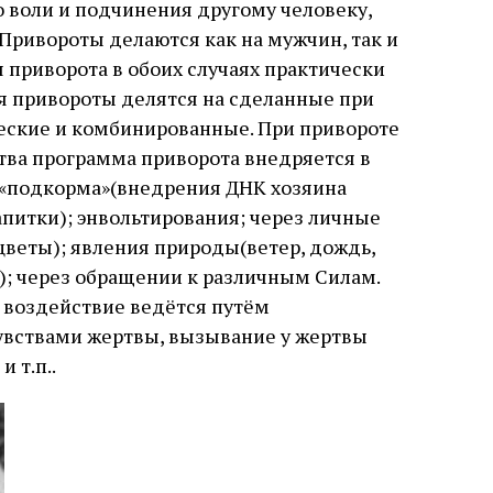
о воли и подчинения другому человеку,
Привороты делаются как на мужчин, так и
приворота в обоих случаях практически
я привороты делятся на сделанные при
еские и комбинированные. При привороте
ва программа приворота внедряется в
; «подкорма»(внедрения ДНК хозяина
апитки); энвольтирования; через личные
цветы); явления природы(ветер, дождь,
а); через обращении к различным Силам.
 воздействие ведётся путём
увствами жертвы, вызывание у жертвы
 т.п..