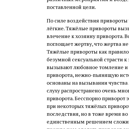
поставленной цели.
По силе воздействия привороты 
лёгкие. Тяжёлые привороты вы
влечение к хозяину приворота. В
поглощает жертву, что жертва не 
Тяжёлые привороты как правило
безумной сексуальной страсти к
вызывают любовное томление и
приворота, нежно-пьянящую исто
основаны на вызывании чувства л
слуху распространено очень мн
приворота. Бесcпорно приворот э
при некоторых тяжёлых приворо
последствия, но в тоже время во
единственным решением сложив