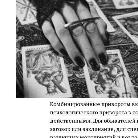
Комбинированные привороты вкл
психологического приворота в с
действенными. Для обывателей 
заговор или заклинание, для сп
различных мероприятий и возде