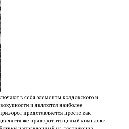
ючают в себя элементы колдовского и
овокупности и являются наиболее
приворот представляется просто как
ециалиста же приворот это целый комплекс
йствий направленный на достижение