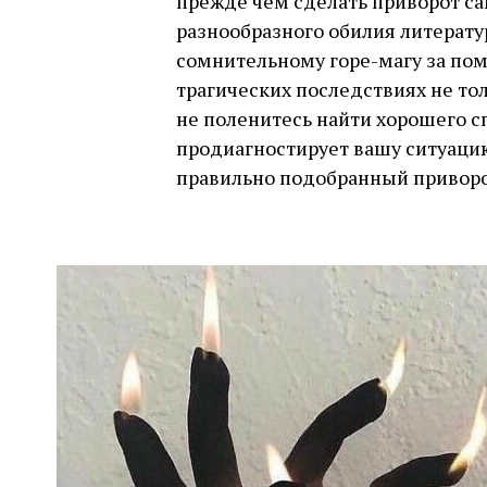
прежде чем сделать приворот с
разнообразного обилия литератур
сомнительному горе-магу за п
трагических последствиях не тол
не поленитесь найти хорошего с
продиагностирует вашу ситуаци
правильно подобранный привор