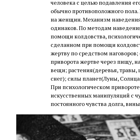
человека с целью подавления ег
обычно противоположного пола. 
на женщин. Механизм наведения 
одинаков. По методам наведени
помощи колдовства, психологич
сделанном при помощи колдовст
жертву по средством наговоров
приворота жертве через пищу, н
вещи; растения(деревья, травы, 
снег); силы планет(Луны, Солнц
При психологическом привороте
искусственных манипуляций с ч
постоянного чувства долга, вины и