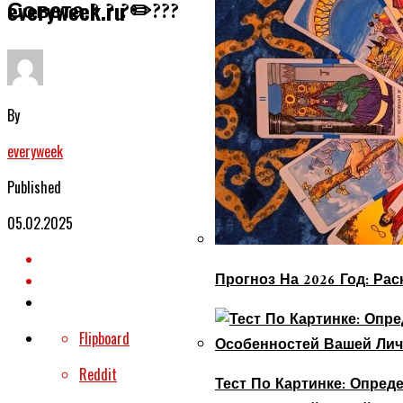
Совета ? ? ?✏️???
everyweek.ru
By
everyweek
Published
05.02.2025
Прогноз На 2026 Год: Ра
Flipboard
Reddit
Тест По Картинке: Опре