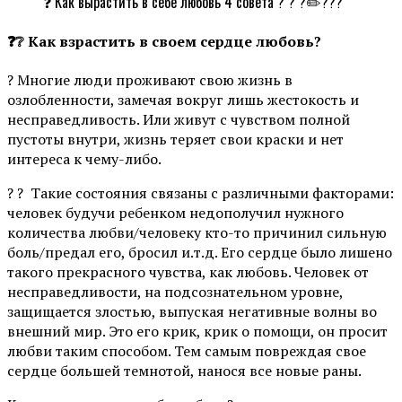
❓ Как вырастить в себе любовь 4 совета ? ? ?✏️???
❓❔ Как взрастить в своем сердце любовь?
? Многие люди проживают свою жизнь в
озлобленности, замечая вокруг лишь жестокость и
несправедливость. Или живут с чувством полной
пустоты внутри, жизнь теряет свои краски и нет
интереса к чему-либо.
? ? Такие состояния связаны с различными факторами:
человек будучи ребенком недополучил нужного
количества любви/человеку кто-то причинил сильную
боль/предал его, бросил и.т.д. Его сердце было лишено
такого прекрасного чувства, как любовь. Человек от
несправедливости, на подсознательном уровне,
защищается злостью, выпуская негативные волны во
внешний мир. Это его крик, крик о помощи, он просит
любви таким способом. Тем самым повреждая свое
сердце большей темнотой, нанося все новые раны.