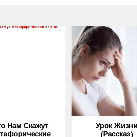
то Нам Скажут
Урок Жизн
тафорические
(рассказ)