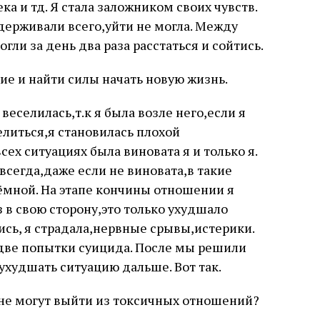
а и тд. Я стала заложником своих чувств.
держивали всего,уйти не могла. Между
ли за день два раза расстаться и сойтись.
ие и найти силы начать новую жизнь.
 веселилась,т.к я была возле него,если я
елиться,я становилась плохой
сех ситуациях была виновата я и только я.
всегда,даже если не виновата,в такие
ёмной. На этапе кончины отношении я
 в свою сторону,это только ухудшало
ись, я страдала,нервные срывы,истерики.
 две попытки суицида. После мы решили
 ухудшать ситуацию дальше. Вот так.
 не могут выйти из токсичных отношений?