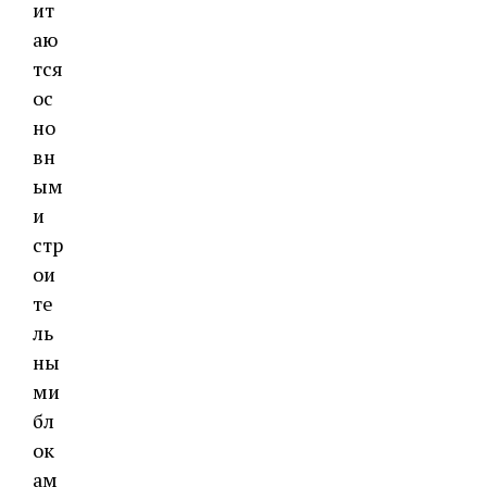
ит
аю
тся
ос
но
вн
ым
и
стр
ои
те
ль
ны
ми
бл
ок
ам