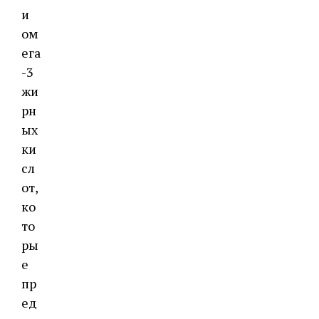
и
ом
ега
-3
жи
рн
ых
ки
сл
от,
ко
то
ры
е
пр
ед