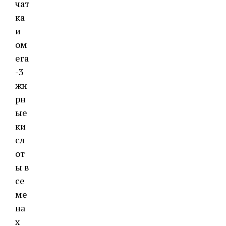
чат
ка
и
ом
ега
-3
жи
рн
ые
ки
сл
от
ы в
се
ме
на
х