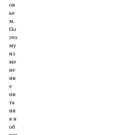
ов
ье
м.
По
это
му
из
ме
не
ни
е
пи
та
ни
я и
об
раз