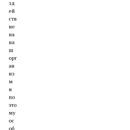
зд
ей
ств
ие
на
на
ш
орг
ан
из
м
и
по
это
му
ос
об