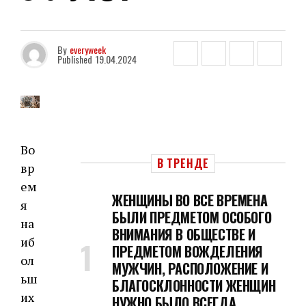
By
everyweek
Published
19.04.2024
Во
В ТРЕНДЕ
вр
ем
ЖЕНЩИНЫ ВО ВСЕ ВРЕМЕНА
я
БЫЛИ ПРЕДМЕТОМ ОСОБОГО
на
ВНИМАНИЯ В ОБЩЕСТВЕ И
иб
ПРЕДМЕТОМ ВОЖДЕЛЕНИЯ
ол
МУЖЧИН, РАСПОЛОЖЕНИЕ И
ьш
БЛАГОСКЛОННОСТИ ЖЕНЩИН
их
НУЖНО БЫЛО ВСЕГДА