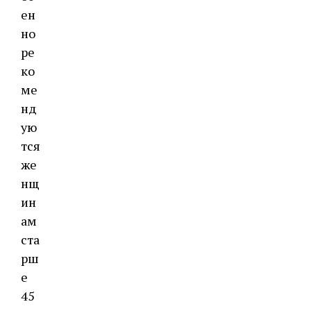
ен
но
ре
ко
ме
нд
ую
тся
же
нщ
ин
ам
ста
рш
е
45