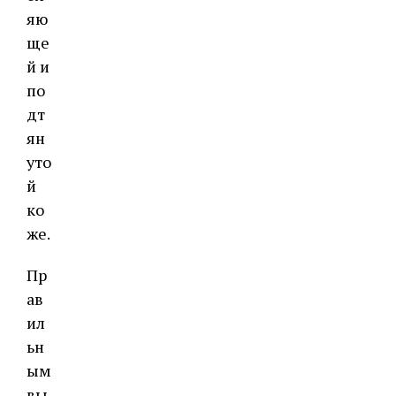
яю
ще
й и
по
дт
ян
уто
й
ко
же.
Пр
ав
ил
ьн
ым
вы