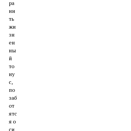
ра
ни
ть
жи
зн
ен
ны
й
то
ну
с,
по
заб
от
ятс
я о
си