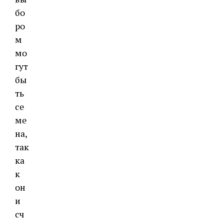
бо
ро
м
мо
гут
бы
ть
се
ме
на,
так
ка
к
он
и
сч