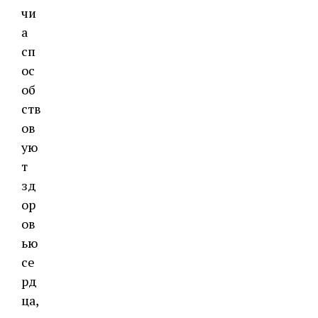
чи
а
сп
ос
об
ств
ов
ую
т
зд
ор
ов
ью
се
рд
ца,