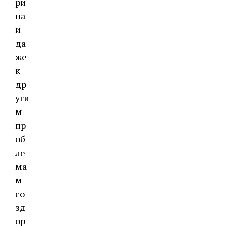
ри
на
и
да
же
к
др
уги
м
пр
об
ле
ма
м
со
зд
ор