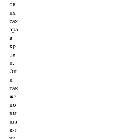
ов
ня
сах
ара
в
кр
ов
и.
Он
и
так
же
по
вы
ша
ют
ур