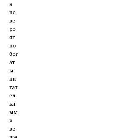
а
не
ве
ро
ят
но
бог
ат
ы
пи
тат
ел
ьн
ым
и
ве
ще