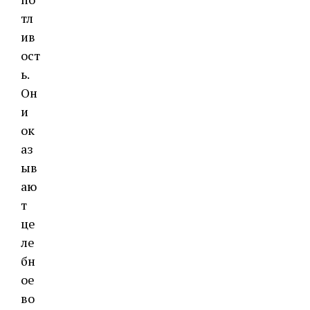
тл
ив
ост
ь.
Он
и
ок
аз
ыв
аю
т
це
ле
бн
ое
во