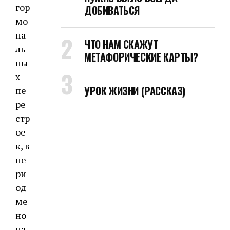
гор
ДОБИВАТЬСЯ
мо
на
ЧТО НАМ СКАЖУТ
ль
МЕТАФОРИЧЕСКИЕ КАРТЫ?
ны
х
УРОК ЖИЗНИ (РАССКАЗ)
пе
ре
стр
ое
к, в
пе
ри
од
ме
но
па