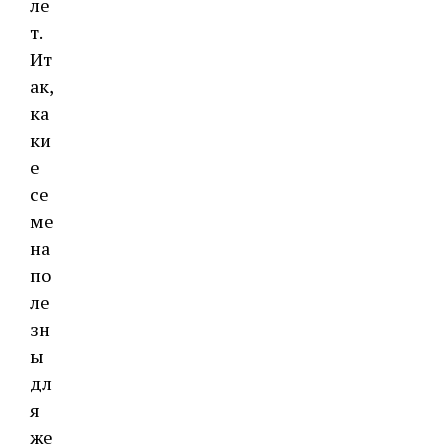
ле
т.
Ит
ак,
ка
ки
е
се
ме
на
по
ле
зн
ы
дл
я
же