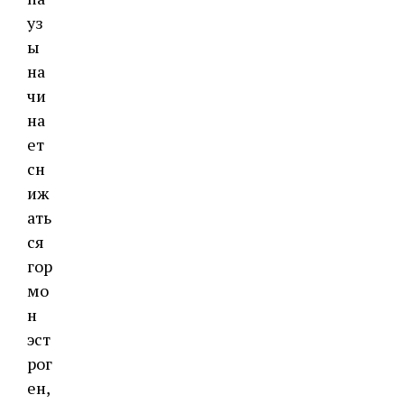
уз
ы
на
чи
на
ет
сн
иж
ать
ся
гор
мо
н
эст
рог
ен,