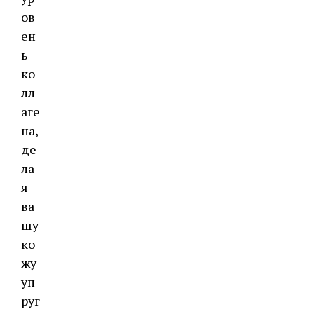
ов
ен
ь
ко
лл
аге
на,
де
ла
я
ва
шу
ко
жу
уп
руг