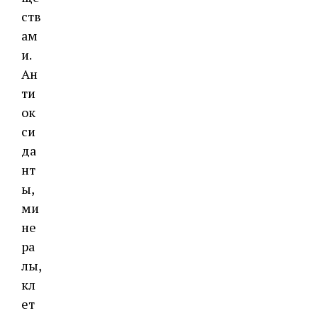
ств
ам
и.
Ан
ти
ок
си
да
нт
ы,
ми
не
ра
лы,
кл
ет