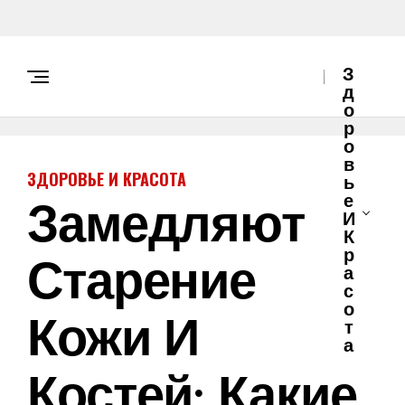
З
Д
О
Р
О
В
ЗДОРОВЬЕ И КРАСОТА
Ь
Замедляют
Е
И
К
Старение
Р
А
С
О
Кожи И
Т
А
Костей: Какие