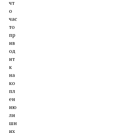
чт
о
час
то
пр
ив
од
ит
к
на
ко
пл
ен
ию
ли
шн
их