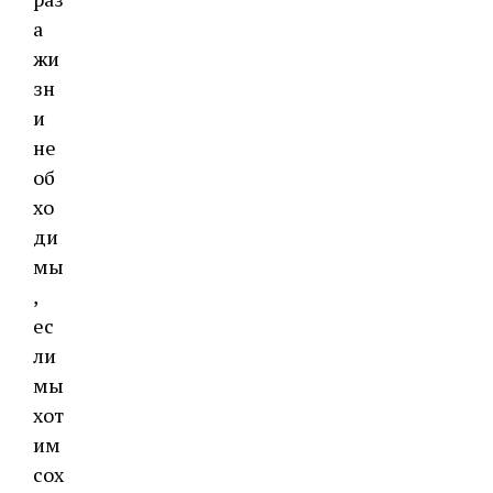
а
жи
зн
и
не
об
хо
ди
мы
,
ес
ли
мы
хот
им
сох