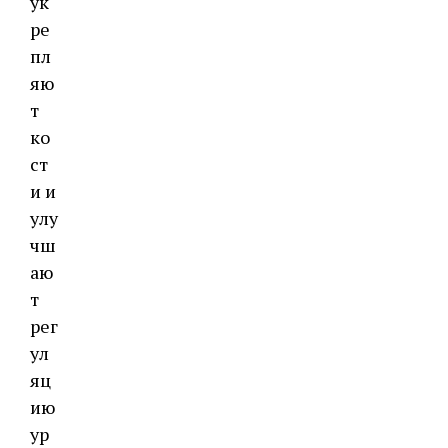
ук
ре
пл
яю
т
ко
ст
и и
улу
чш
аю
т
рег
ул
яц
ию
ур