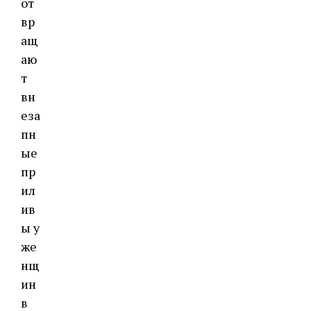
от
вр
ащ
аю
т
вн
еза
пн
ые
пр
ил
ив
ы у
же
нщ
ин
в