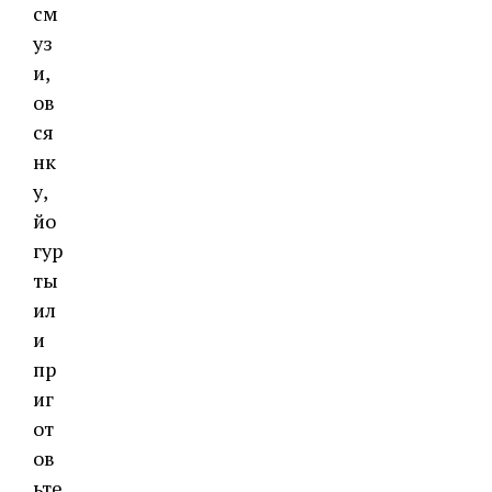
см
уз
и,
ов
ся
нк
у,
йо
гур
ты
ил
и
пр
иг
от
ов
ьте