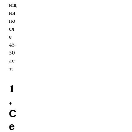
нщ
ин
по
сл
е
45-
50
ле
т:
1
.
С
е