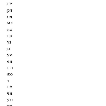
пе
ри
од
ме
но
па
уз
ы,
ум
ен
ьш
аю
т
но
чн
ую
по