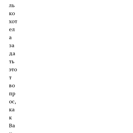
ль
ко
хот
ел
а
за
да
ть
это
т
во
пр
ос,
ка
к
Ва