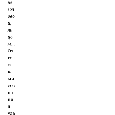
не
гол
ово
й,
ли
цо
м…
От
гол
ос
ка
ми
соз
на
ни
я
ула