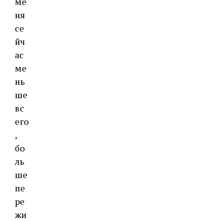
ме
ня
се
йч
ас
ме
нь
ше
вс
его
,
бо
ль
ше
пе
ре
жи