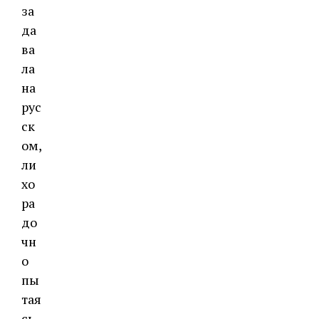
за
да
ва
ла
на
рус
ск
ом,
ли
хо
ра
до
чн
о
пы
тая
сь