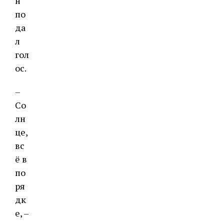
н
по
да
л
гол
ос.
–
Со
лн
це,
вс
ё в
по
ря
дк
е, –