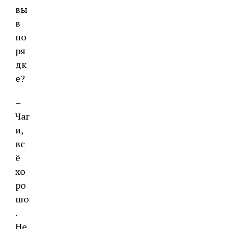
вы
в
по
ря
дк
е?
–
Чаг
и,
вс
ё
хо
ро
шо
.
Не