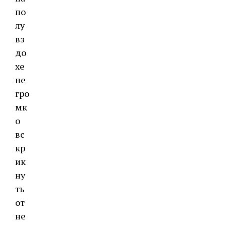
по
лу
вз
до
хе
не
гро
мк
о
вс
кр
ик
ну
ть
от
не