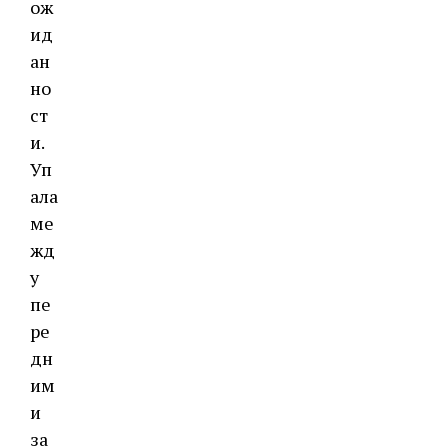
ож
ид
ан
но
ст
и.
Уп
ала
ме
жд
у
пе
ре
дн
им
и
за