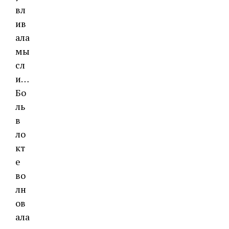
вл
ив
ала
мы
сл
и…
Бо
ль
в
ло
кт
е
во
лн
ов
ала