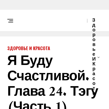
З
Д
О
Р
О
В
ЗДОРОВЬЕ И КРАСОТА
Ь
Я Буду
Е
И
К
Счастливой.
Р
А
С
О
Глава 24. Тэгу
Т
А
(Часть 1)