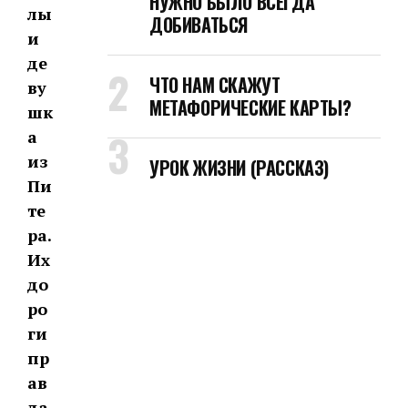
НУЖНО БЫЛО ВСЕГДА
лы
ДОБИВАТЬСЯ
и
де
ЧТО НАМ СКАЖУТ
ву
МЕТАФОРИЧЕСКИЕ КАРТЫ?
шк
а
из
УРОК ЖИЗНИ (РАССКАЗ)
Пи
те
ра.
Их
до
ро
ги
пр
ав
да