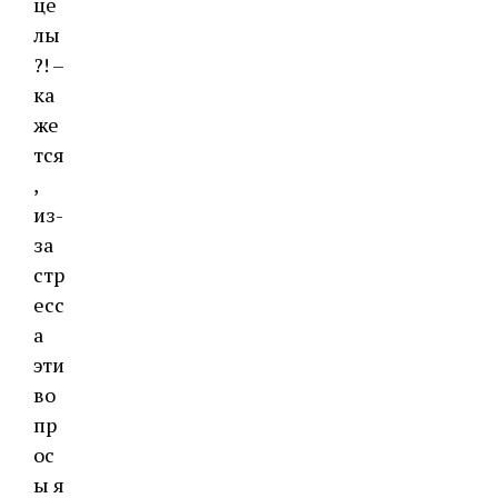
це
лы
?! –
ка
же
тся
,
из-
за
стр
есс
а
эти
во
пр
ос
ы я