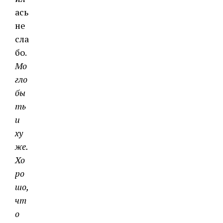
ась
не
сла
бо.
Мо
гло
бы
ть
и
ху
же.
Хо
ро
шо,
чт
о