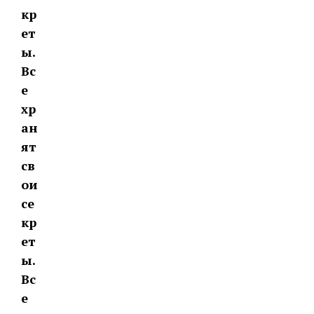
кр
ет
ы.
Вс
е
хр
ан
ят
св
ои
се
кр
ет
ы.
Вс
е