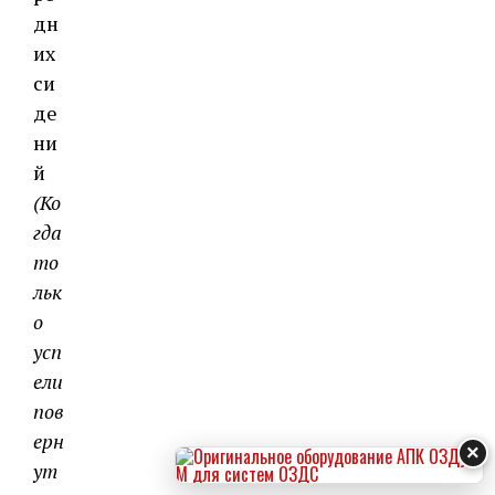
дн
их
си
де
ни
й
(Ко
гда
то
льк
о
усп
ели
пов
ерн
×
ут