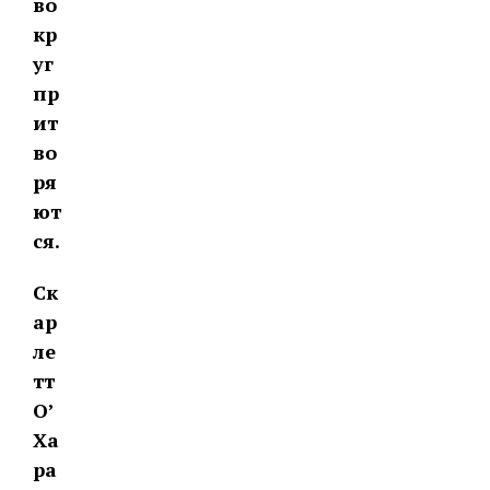
во
кр
уг
пр
ит
во
ря
ют
ся.
Ск
ар
ле
тт
О’
Ха
ра