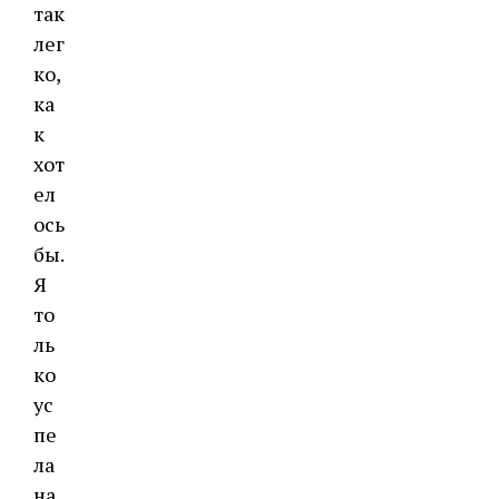
так
лег
ко,
ка
к
хот
ел
ось
бы.
Я
то
ль
ко
ус
пе
ла
на