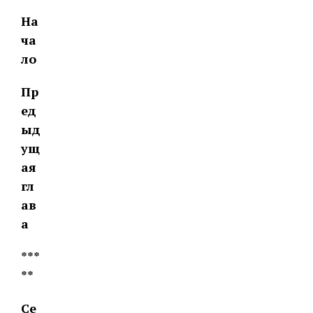
На
ча
ло
Пр
ед
ыд
ущ
ая
гл
ав
а
***
**
Се