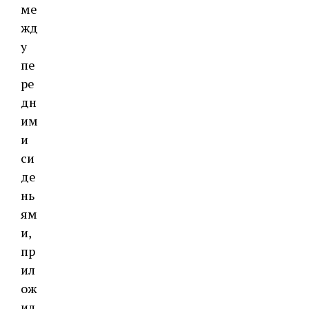
ме
жд
у
пе
ре
дн
им
и
си
де
нь
ям
и,
пр
ил
ож
ил