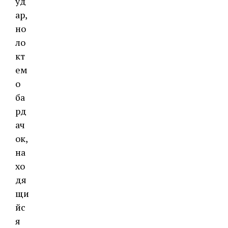
уд
ар,
но
ло
кт
ем
о
ба
рд
ач
ок,
на
хо
дя
щи
йс
я