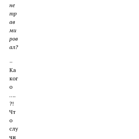
не
тр
ав
ми
ров
ал?
–
Ка
ког
о
….
?!
Чт
о
слу
чи