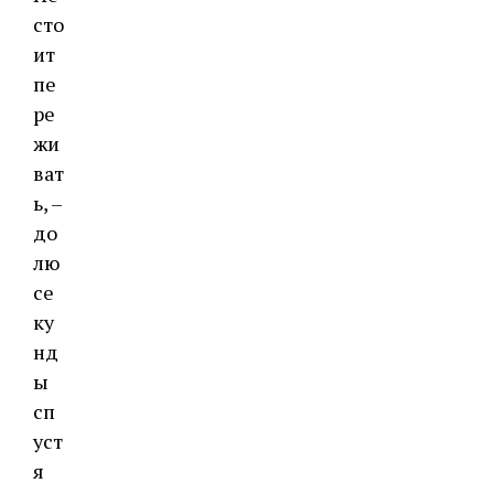
сто
ит
пе
ре
жи
ват
ь, –
до
лю
се
ку
нд
ы
сп
уст
я