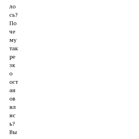
ло
сь?
По
че
му
так
ре
зк
о
ост
ан
ов
ил
ис
ь?
Вы