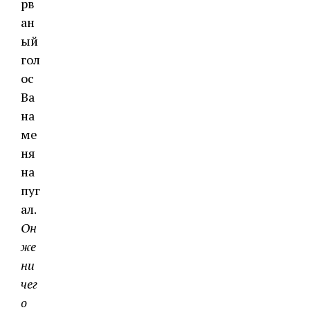
рв
ан
ый
гол
ос
Ва
на
ме
ня
на
пуг
ал.
Он
же
ни
чег
о