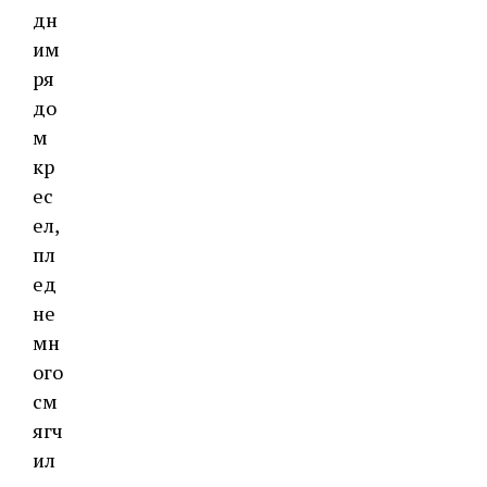
дн
им
ря
до
м
кр
ес
ел,
пл
ед
не
мн
ого
см
ягч
ил