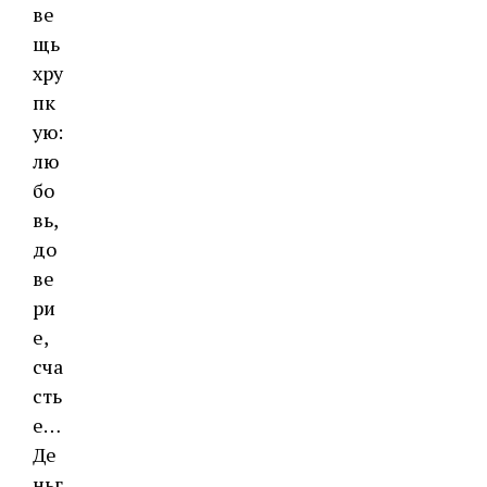
ве
щь
хру
пк
ую:
лю
бо
вь,
до
ве
ри
е,
сча
сть
е…
Де
ньг