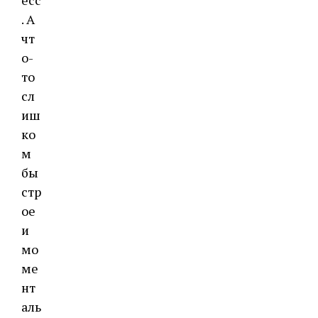
есс
. А
чт
о-
то
сл
иш
ко
м
бы
стр
ое
и
мо
ме
нт
аль