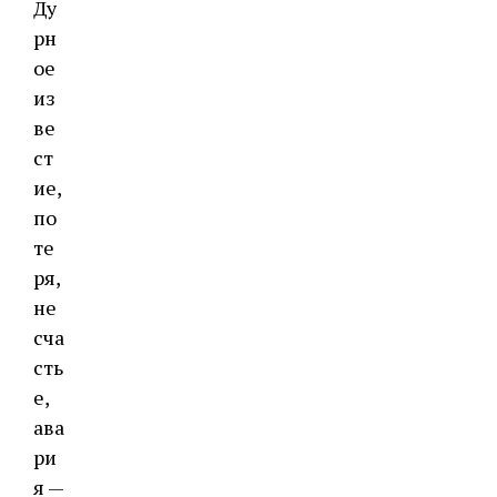
Ду
рн
ое
из
ве
ст
ие,
по
те
ря,
не
сча
сть
е,
ава
ри
я —