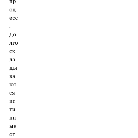
пр
оц
есс
.
До
лго
ск
ла
ды
ва
ют
ся
ис
ти
нн
ые
от