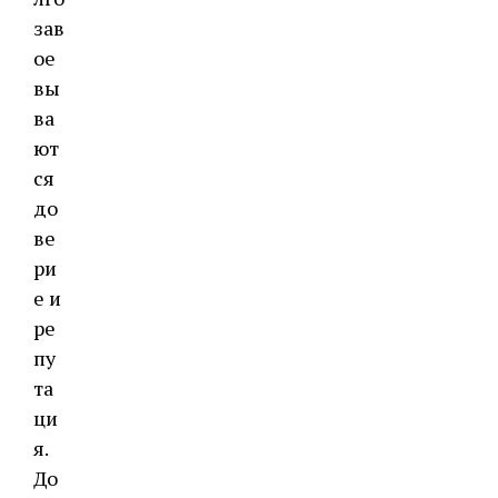
зав
ое
вы
ва
ют
ся
до
ве
ри
е и
ре
пу
та
ци
я.
До