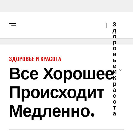
З
Д
О
Р
О
В
ЗДОРОВЬЕ И КРАСОТА
Ь
​​Все Хорошее
Е
И
К
Происходит
Р
А
С
О
Медленно.
Т
А