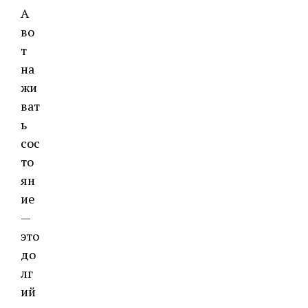
А
во
т
на
жи
ват
ь
сос
то
ян
ие
—
это
до
лг
ий