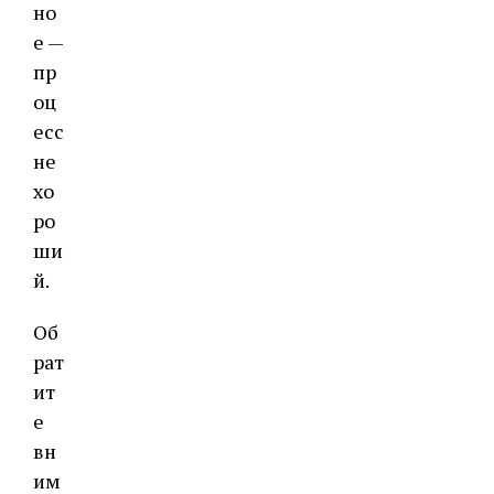
но
е —
пр
оц
есс
не
хо
ро
ши
й.
Об
рат
ит
е
вн
им