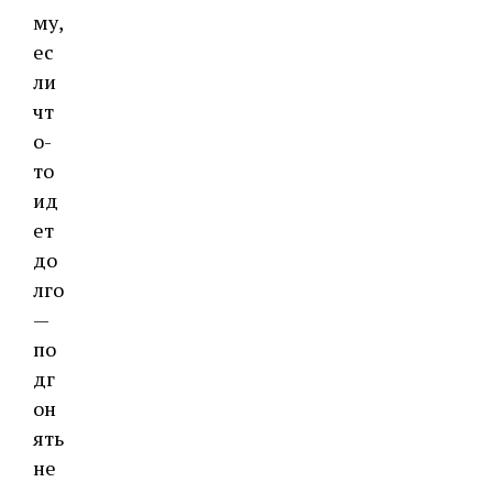
му,
ес
ли
чт
о-
то
ид
ет
до
лго
—
по
дг
он
ять
не