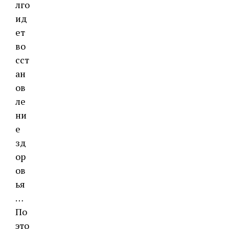
лго
ид
ет
во
сст
ан
ов
ле
ни
е
зд
ор
ов
ья
…
По
это