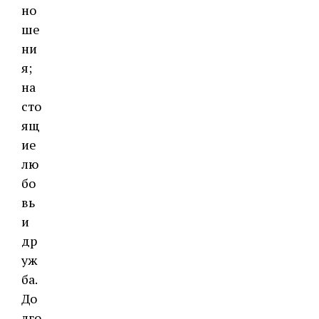
но
ше
ни
я;
на
сто
ящ
ие
лю
бо
вь
и
др
уж
ба.
До
лго