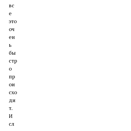
вс
е
это
оч
ен
ь
бы
стр
о
пр
ои
схо
ди
т.
И
сл