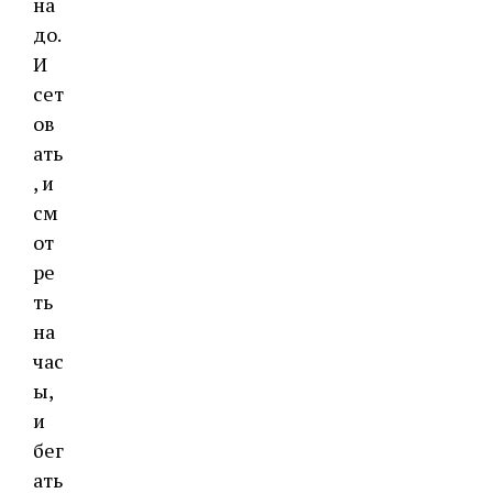
на
до.
И
сет
ов
ать
, и
см
от
ре
ть
на
час
ы,
и
бег
ать