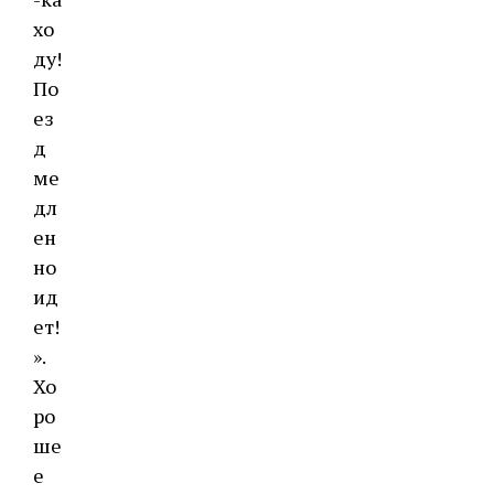
хо
ду!
По
ез
д
ме
дл
ен
но
ид
ет!
».
Хо
ро
ше
е