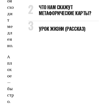
ои
ЧТО НАМ СКАЖУТ
схо
МЕТАФОРИЧЕСКИЕ КАРТЫ?
ди
т
ме
УРОК ЖИЗНИ (РАССКАЗ)
дл
ен
но.
А
пл
ох
ое
—
бы
стр
о.