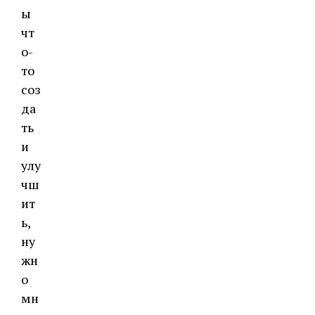
ы
чт
о-
то
соз
да
ть
и
улу
чш
ит
ь,
ну
жн
о
мн