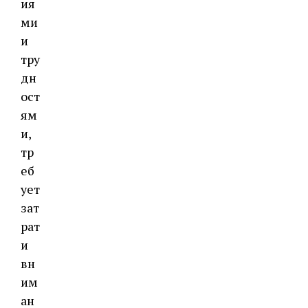
ия
ми
и
тру
дн
ост
ям
и,
тр
еб
ует
зат
рат
и
вн
им
ан