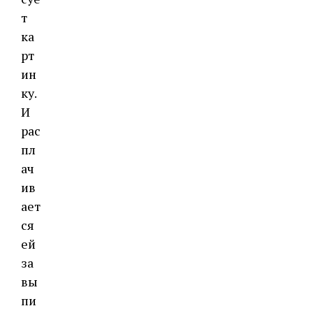
т
ка
рт
ин
ку.
И
рас
пл
ач
ив
ает
ся
ей
за
вы
пи