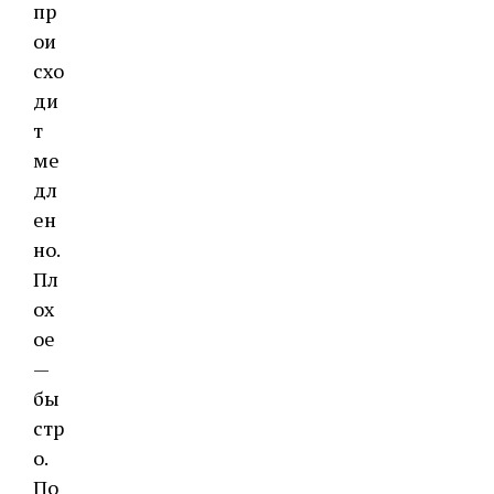
пр
ои
схо
ди
т
ме
дл
ен
но.
Пл
ох
ое
—
бы
стр
о.
По