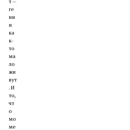
т —
ге
ни
и
ка
к-
то
ма
ло
жи
вут
. И
то,
чт
о
мо
ме