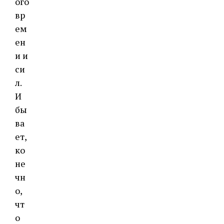
ого
вр
ем
ен
и и
си
л.
И
бы
ва
ет,
ко
не
чн
о,
чт
о