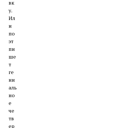
вк
у.
Ил
и
по
эт
пи
ше
т
ге
ни
аль
но
е
че
тв
ер