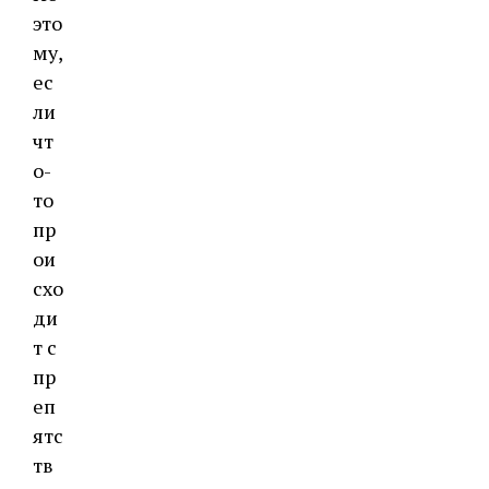
это
му,
ес
ли
чт
о-
то
пр
ои
схо
ди
т с
пр
еп
ятс
тв