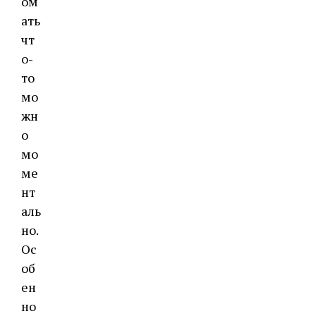
ом
ать
чт
о-
то
мо
жн
о
мо
ме
нт
аль
но.
Ос
об
ен
но