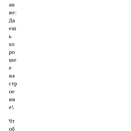
ан
ие:
Да
еш
ь
хо
ро
ше
е
на
стр
ое
ни
е!.
Чт
об