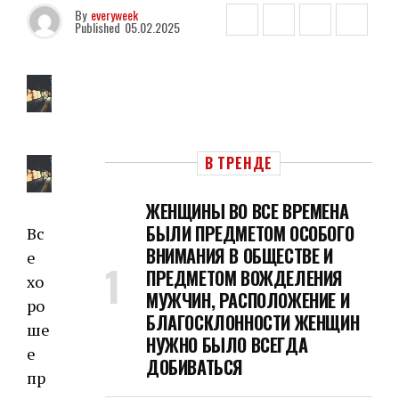
By
everyweek
Published
05.02.2025
В ТРЕНДЕ
ЖЕНЩИНЫ ВО ВСЕ ВРЕМЕНА
БЫЛИ ПРЕДМЕТОМ ОСОБОГО
Вс
ВНИМАНИЯ В ОБЩЕСТВЕ И
е
ПРЕДМЕТОМ ВОЖДЕЛЕНИЯ
хо
МУЖЧИН, РАСПОЛОЖЕНИЕ И
ро
БЛАГОСКЛОННОСТИ ЖЕНЩИН
ше
НУЖНО БЫЛО ВСЕГДА
е
ДОБИВАТЬСЯ
пр