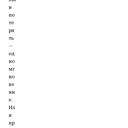
и
по
те
ря
ть
—
од
но
мг
но
ве
ни
е.
Ил
и
пр