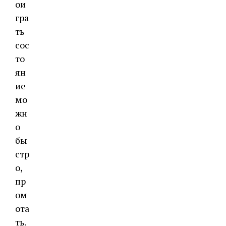
ои
гра
ть
сос
то
ян
ие
мо
жн
о
бы
стр
о,
пр
ом
ота
ть.