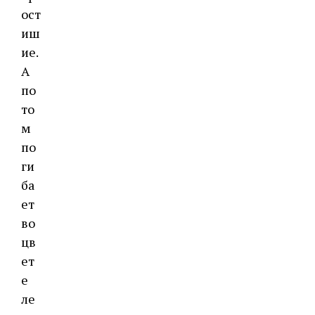
ост
иш
ие.
А
по
то
м
по
ги
ба
ет
во
цв
ет
е
ле