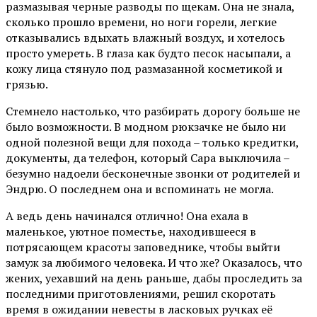
размазывая черные разводы по щекам. Она не знала,
сколько прошло времени, но ноги горели, легкие
отказывались вдыхать влажный воздух, и хотелось
просто умереть. В глаза как будто песок насыпали, а
кожу лица стянуло под размазанной косметикой и
грязью.
Стемнело настолько, что разбирать дорогу больше не
было возможности. В модном рюкзачке не было ни
одной полезной вещи для похода – только кредитки,
документы, да телефон, который Сара выключила –
безумно надоели бесконечные звонки от родителей и
Эндрю. О последнем она и вспоминать не могла.
А ведь день начинался отлично! Она ехала в
маленькое, уютное поместье, находившееся в
потрясающем красоты заповеднике, чтобы выйти
замуж за любимого человека. И что же? Оказалось, что
жених, уехавший на день раньше, дабы проследить за
последними приготовлениями, решил скоротать
время в ожидании невесты в ласковых ручках её