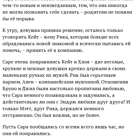
чем-то новым и неизведанным, тем, что она никогда
не могла позволить себе сделать – родители не поняли
бы её порыва.
К утру, девушка приняла решение, осталось только
уговорить Кейт – жену Рика, которая больше всех
обрадовалась новой знакомой и всячески пыталась ей
помочь, – принять её в компанию.
Саре очень понравились Кейт и Хлоя – две веселые,
хрупкие и нежные девушки крепко держали в своих
маленьких ручках их мужей. Рик был серьезным
парнем. Ален – компанейским мужчиной. Отношения
Бруно и Джил были настолько пропитаны любовью,
что Сара немного позавидовала и задумалась, а
действительно ли они с Эндрю любили друг друга? И
только Мэтт, друг Рика, держался немного
отстраненно. Он был вежлив, но не более.
Пусть Сара пообщалась со всеми всего лишь час, но
они ей понравились.