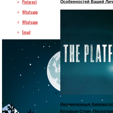
Особенностей Вашей Лич
Pinterest
Whatsapp
Whatsapp
Email
Незамеченные Кинематог
Которые Стоит Посмотре