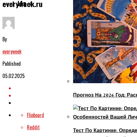
— 1 Из 4
everyweek.ru
By
everyweek
Published
05.02.2025
Прогноз На 2026 Год: Ра
Flipboard
Reddit
Тест По Картинке: Опре