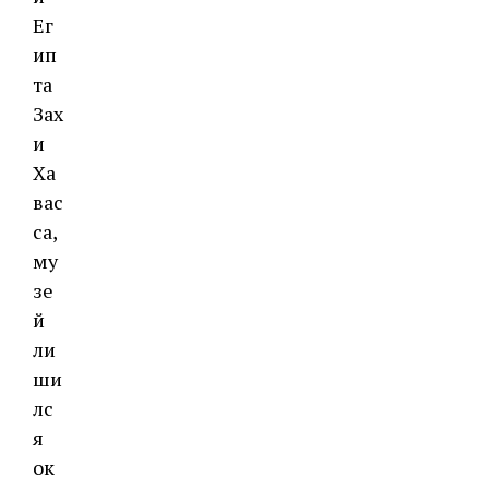
Ег
ип
та
Зах
и
Ха
вас
са,
му
зе
й
ли
ши
лс
я
ок