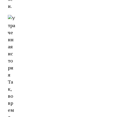
и.
Та
к,
во
вр
ем