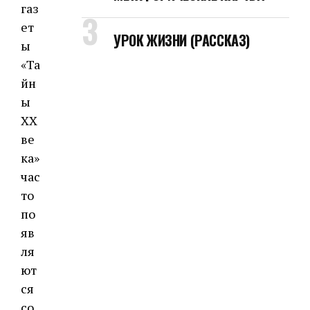
газ
ет
УРОК ЖИЗНИ (РАССКАЗ)
ы
«Та
йн
ы
XX
ве
ка»
час
то
по
яв
ля
ют
ся
со