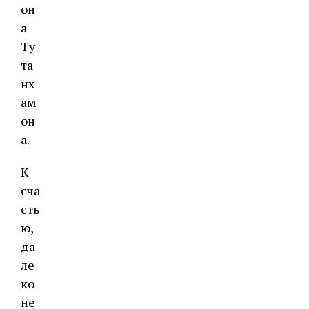
он
а
Ту
та
нх
ам
он
а.
К
сча
сть
ю,
да
ле
ко
не