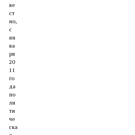
ве
ст
но,
с
ян
ва
ря
20
11
го
да
по
ли
ти
че
ска