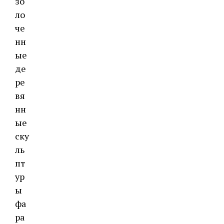
зо
ло
че
нн
ые
де
ре
вя
нн
ые
ску
ль
пт
ур
ы
фа
ра