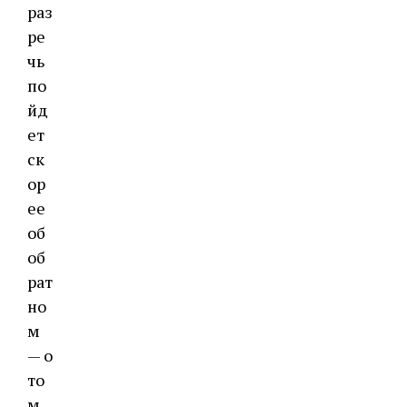
раз
ре
чь
по
йд
ет
ск
ор
ее
об
об
рат
но
м
— о
то
м,