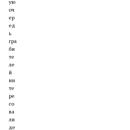
ую
оч
ер
ед
ь
гра
би
те
ле
й
ин
те
ре
со
ва
ли
де