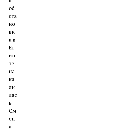
я
об
ста
но
вк
а в
Ег
ип
те
на
ка
ли
лас
ь.
См
ен
а