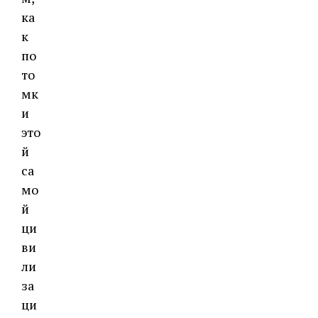
ка
к
по
то
мк
и
это
й
са
мо
й
ци
ви
ли
за
ци