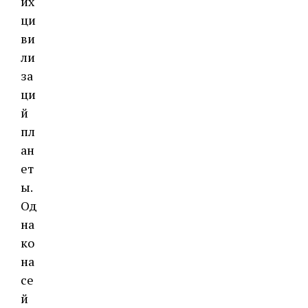
их
ци
ви
ли
за
ци
й
пл
ан
ет
ы.
Од
на
ко
на
се
й