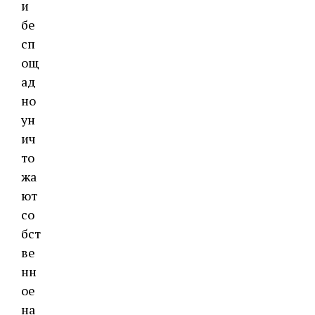
и
бе
сп
ощ
ад
но
ун
ич
то
жа
ют
со
бст
ве
нн
ое
на