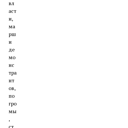
вл
аст
и,
ма
рш
и
де
мо
нс
тра
нт
ов,
по
гро
мы
,
ст