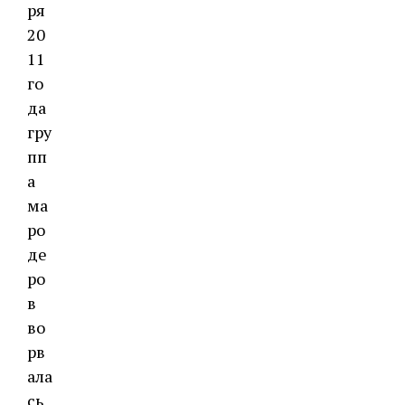
ря
20
11
го
да
гру
пп
а
ма
ро
де
ро
в
во
рв
ала
сь