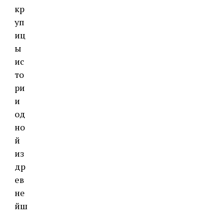
кр
уп
иц
ы
ис
то
ри
и
од
но
й
из
др
ев
не
йш