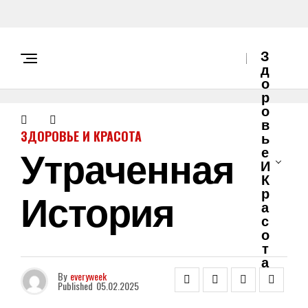
З
Д
О
Р
О
В
ЗДОРОВЬЕ И КРАСОТА
Ь
Утраченная
Е
И
К
История
Р
А
С
О
Т
А
By
everyweek
Published
05.02.2025