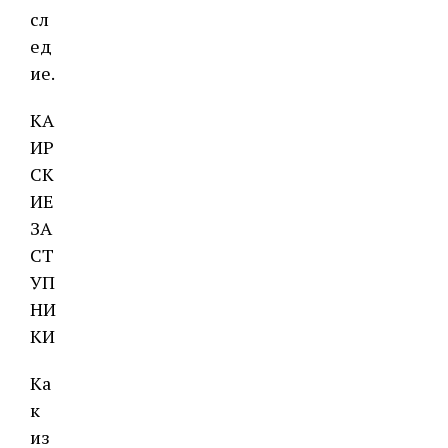
сл
ед
ие.
КА
ИР
СК
ИЕ
ЗА
СТ
УП
НИ
КИ
Ка
к
из