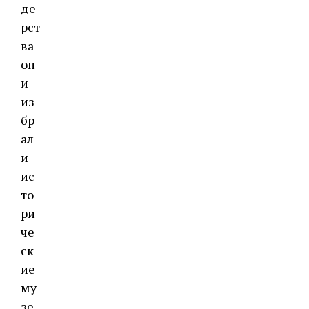
де
рст
ва
он
и
из
бр
ал
и
ис
то
ри
че
ск
ие
му
зе