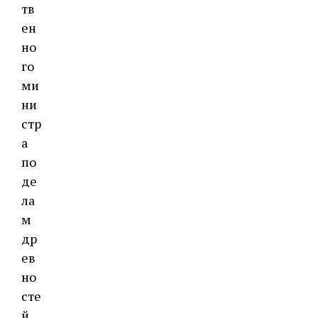
тв
ен
но
го
ми
ни
стр
а
по
де
ла
м
др
ев
но
сте
й