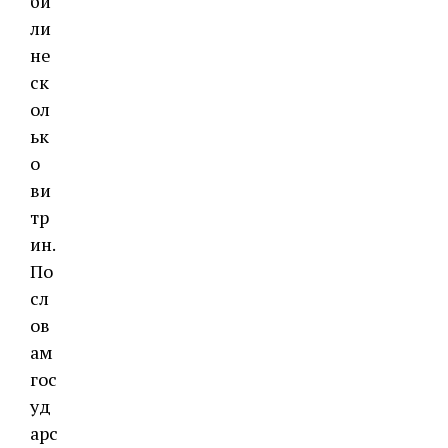
би
ли
не
ск
ол
ьк
о
ви
тр
ин.
По
сл
ов
ам
гос
уд
арс