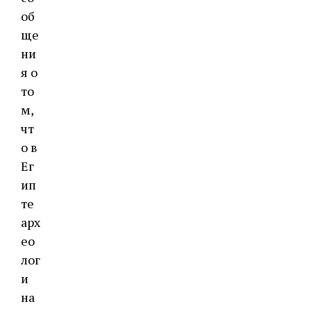
об
ще
ни
я о
то
м,
чт
о в
Ег
ип
те
арх
ео
лог
и
на