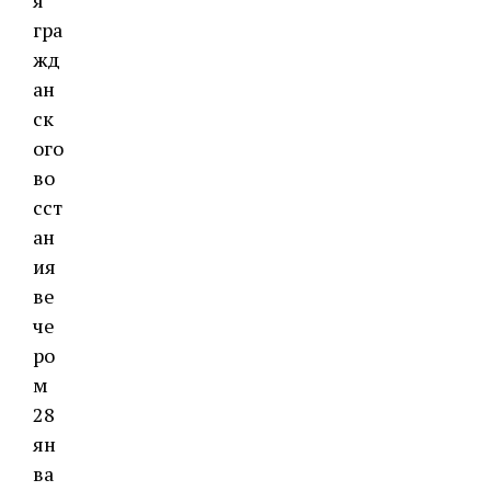
я
гра
жд
ан
ск
ого
во
сст
ан
ия
ве
че
ро
м
28
ян
ва