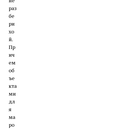
не
раз
бе
ри
хо
й.
Пр
ич
ем
об
ъе
кта
ми
дл
я
ма
ро