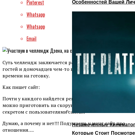
Особенностей Вашей Лич
Pinterest
Whatsapp
Whatsapp
Email
Суть челлендж заключается рассказать как угостить
гостей и домочадцев чем-то вкусным, если нет
времени на готовку.
Как пишет сайт:
Почти у каждого найдется рецепт блюда, которое
можно приготовить на скорую руку.Поделитесь своим
секретом с пользователями сайта…
Думаю, а почему и нет!!! Подумаешь у меня сайт про
Незамеченные Кинематог
отношения….
Которые Стоит Посмотре