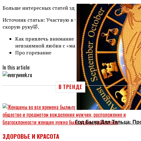
Больше интересных статей здесь: Отношения.
Источник статьи: Участвую в челлендж Дзена, на
скорую руку🤣.
Как привлечь внимание мужчины и история о
невзаимной любви с «магией»
Про горевание
In this article:
В ТРЕНДЕ
Год Быка Для Тельца: Пр
ЗДОРОВЬЕ И КРАСОТА