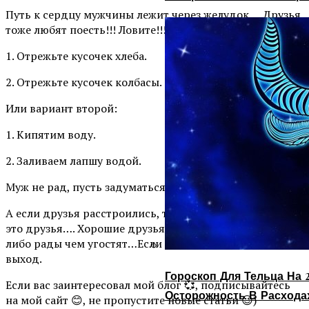
Путь к сердцу мужчины лежит через желудок…. Друзья
тоже любят поесть!!! Ловите!!!
1. Отрежьте кусочек хлеба.
2. Отрежьте кусочек колбасы.
Или вариант второй:
1. Кипятим воду.
2. Заливаем лапшу водой.
Муж не рад, пусть задуматься где накосячил…
А если друзья расстроились, то надо задуматься, точно
это друзья…. Хорошие друзья приходят с тортиком,
либо рады чем угостят…Если нет, всегда есть дверь на
выход.
Гороскоп Для Тельца На 2
Если вас заинтересовал мой блог 💞, подписывайтесь
Осторожность В Расхода
на мой сайт 😊, не пропустите новые статьи 😉)