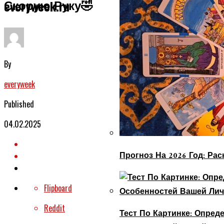
Скорую Руку🤣
everyweek.ru
By
everyweek
Published
04.02.2025
Прогноз На 2026 Год: Ра
Flipboard
Reddit
Тест По Картинке: Опре