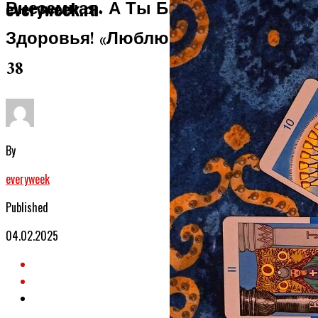
Внеземная. А Ты Был Так, Для
everyweek.ru
Здоровья! «Люблю Ее, Прости» —
38
By
everyweek
Published
04.02.2025