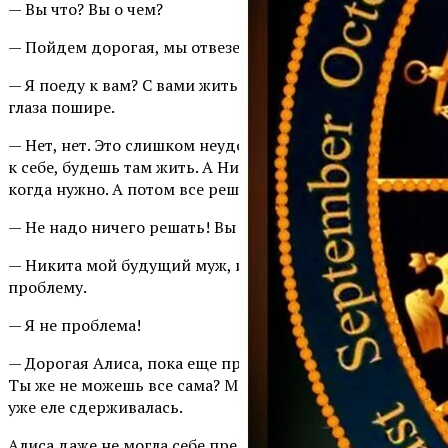
— Вы что? Вы о чем?
— Пойдем дорогая, мы отвезем тебя.
— Я поеду к вам? С вами жить? — Алиса распахнула
глаза пошире.
— Нет, нет. Это слишком неудобно для нас. Ты поедешь
к себе, будешь там жить. А Никита будет помогать тебе,
когда нужно. А потом все решим.
— Не надо ничего решать! Вы то здесь причем?
— Никита мой будущий муж, и я помогу решить его
проблему.
— Я не проблема!
— Дорогая Алиса, пока еще проблемы есть, согласна?
Ты же не можешь все сама? Мы тебе поможем! -Марина
уже еле сдерживалась.
Алиса даже не могла себе представить, что ее