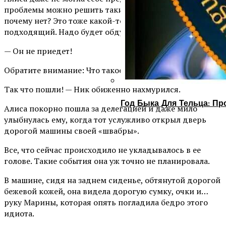
проблемы можно решить таким образом. Хотя, а
почему нет? Это тоже какой-то вариант! Даже вполне…
подходящий. Надо будет обдумать все!
— Он не приедет!
Обратите внимание: Что такое настоящая любовь?.
Так что пошли! — Ник обиженно нахмурился.
Год Быка Для Тельца: Пр
Алиса покорно пошла за делегацией и даже мило
улыбнулась ему, когда тот услужливо открыл дверь
дорогой машины своей «швабры».
Все, что сейчас происходило не укладывалось в ее
голове. Такие события она уж точно не планировала.
В машине, сидя на заднем сиденье, обтянутой дорогой
бежевой кожей, она видела дорогую сумку, очки и…
руку Марины, которая опять погладила бедро этого
идиота.