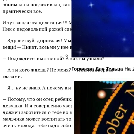
обнимала и поглаживала, как делали здесь
практически все.
И тут зашла эта делегация!!! Марина — грудь вперед, и
Ник с недовольной рожей следом за ней.
— Здравствуй, дорогааая! Мы за тобой! Давай свои
вещи! — Никит, возьми у нее вещи.
— Подождите, вы за мной? А как вы узнали?
Гороскоп Для Тельца На 
— А ты кого ждешь? Не меня? — Никита сверкал
глазами.
— Я… ну не знаю. А почему вы здесь оба?
— Потому, что он отец ребенка, дорогая. А я его
девушка! И я совершенно уверена, что именно он
должен заботиться о тебе во время беременности. И
мальчика может воспитать только мужчина. Ты еще
очень молода, тебе надо собой заниматься.