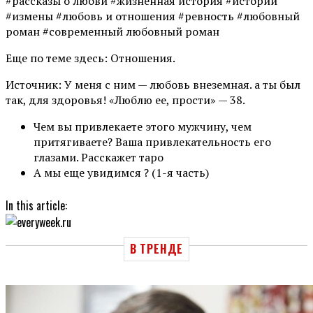
#рассказы о любви #жизненная история #истории
#измены #любовь и отношения #ревность #любовный
роман #современный любовный роман
Еще по теме здесь: Отношения.
Источник: У меня с ним — любовь внеземная. а ты был
так, для здоровья! «Люблю ее, прости» — 38.
Чем вы привлекаете этого мужчину, чем
притягиваете? Ваша привлекательность его
глазами. Расскажет таро
А мы еще увидимся ? (1-я часть)
In this article:
В ТРЕНДЕ