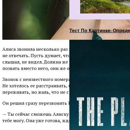
Тест По Картинке: Опре
Алиса звонила несколько раз подряд. Решил не брать,
не отвечать. Пусть думает, что угодно — занят, не
слышал, не видел. Должна же она будет Никиту своего
позвать вместо него, они же общаются!
Звонок с неизвестного номера оказался снова Алисой.
Не хотелось ее расстраивать, беременным нельзя
переживать, но жаль, что не сказал все, как есть.
Он решил сразу перезвонить Никите.
— Ты сейчас сможешь Алиску забрать? Такси заказать
тебе могу. Она уже готова, ждет.