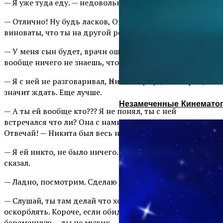
— Я уже туда еду. — недовольный голос.
— Отлично! Ну будь ласков, Она и дочь твоя не
виноваты, что ты на другой решил жениться.
— У меня сын будет, врачи ошиблись. Мальчик. Ты
вообще ничего не знаешь, что ли?
— Я с ней не разговаривал, Никит. Ну будешь парня,
значит ждать. Еще лучше.
Незамеченные Кинематог
— А ты ей вообще кто??? Я не понял, ты с ней
встречался что ли? Она с нами двумя, как с оленями?
Отвечай! — Никита был весь на нервах.
— Я ей никто, не было ничего. Друг детства и все. Я же
сказал.
— Ладно, посмотрим. Сделаю ДНК и посмотрим.
— Слушай, ты там делай что хочешь, но не думай ее
оскорблять. Короче, если обидишь девчонку
беременную — ты не мужик.