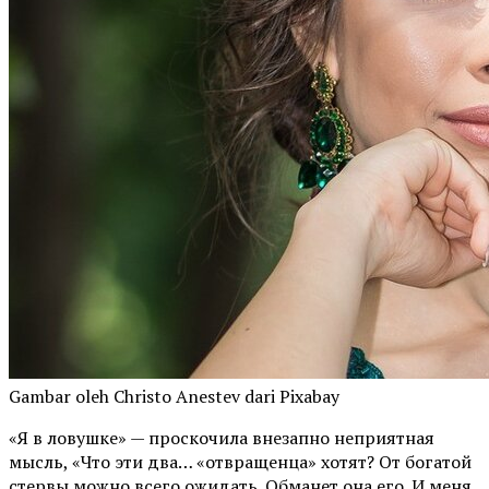
Gambar oleh Christo Anestev dari Pixabay
«Я в ловушке» — проскочила внезапно неприятная
мысль, «Что эти два… «отвращенца» хотят? От богатой
стервы можно всего ожидать. Обманет она его. И меня