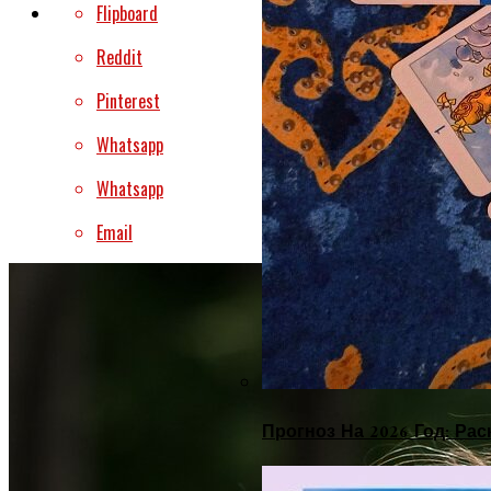
Flipboard
Reddit
Pinterest
Whatsapp
Whatsapp
Email
Прогноз На 2026 Год: Ра