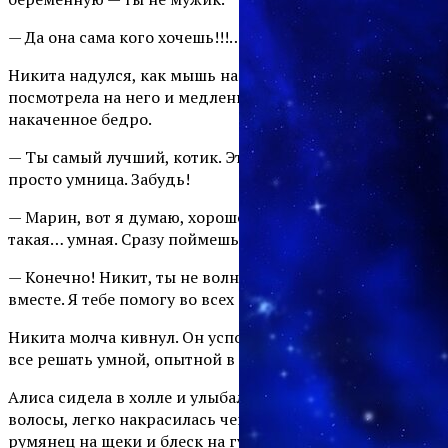
— Да она сама кого хочешь!!!… Ладно! Нормально все!
Никита надулся, как мышь на крупу. Марина
посмотрела на него и медленно погладила его
накаченное бедро.
— Ты самый лучший, котик. Это он олень, а ты сейчас
просто умница. Забудь!
— Марин, вот я думаю, хорошо, что ты со мной. Ты
такая… умная. Сразу поймешь врет она или не врет, да?
— Конечно! Никит, ты не волнуйся. Мы справимся
вместе. Я тебе помогу во всех делах. Договорились?
Никита молча кивнул. Он успокоился и предоставил
все решать умной, опытной в таких делах женщине.
Алиса сидела в холле и улыбалась. Она поправила
волосы, легко накрасилась чем было, добавила
румянец на щеки и блеск на губки. Живот она