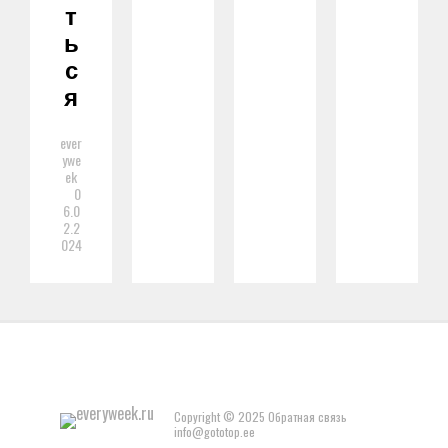
Т
Ь
С
Я
ever
ywe
ek
0
6.0
2.2
024
Copyright © 2025 Обратная связь
info@gototop.ee