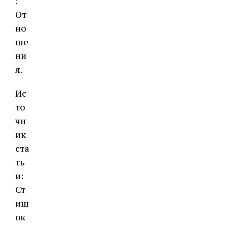
:
От
но
ше
ни
я.
Ис
то
чн
ик
ста
ть
и:
Ст
иш
ок