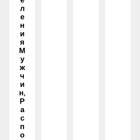
Е
Л
Е
Н
И
Я
М
У
Ж
Ч
И
Н,
Р
А
С
П
О