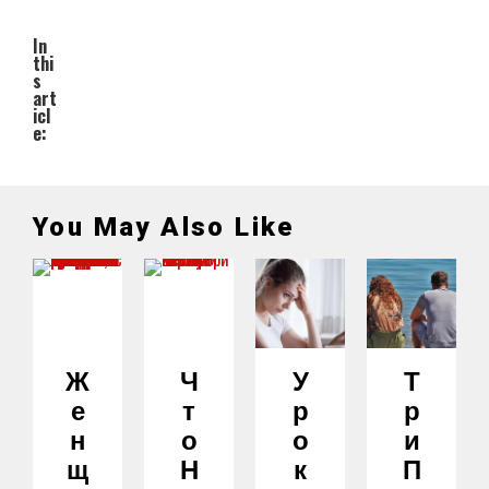
In
thi
s
art
icl
e:
You May Also Like
Ж
Ч
У
Т
Е
Т
Р
Р
Н
О
О
И
Щ
Н
К
П