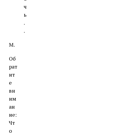
ч
ь
.
.
М.
Об
рат
ит
е
вн
им
ан
ие:
Чт
о