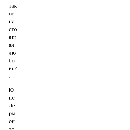
так
ое
на
сто
ящ
ая
лю
бо
вь?
.
Ю
не
Ле
рм
он
то