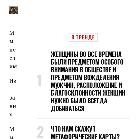
М
В ТРЕНДЕ
ы
не
ЖЕНЩИНЫ ВО ВСЕ ВРЕМЕНА
сп
БЫЛИ ПРЕДМЕТОМ ОСОБОГО
им
ВНИМАНИЯ В ОБЩЕСТВЕ И
ПРЕДМЕТОМ ВОЖДЕЛЕНИЯ
Из
МУЖЧИН, РАСПОЛОЖЕНИЕ И
—
БЛАГОСКЛОННОСТИ ЖЕНЩИН
за
НУЖНО БЫЛО ВСЕГДА
ни
ДОБИВАТЬСЯ
х.
ЧТО НАМ СКАЖУТ
М
МЕТАФОРИЧЕСКИЕ КАРТЫ?
ы