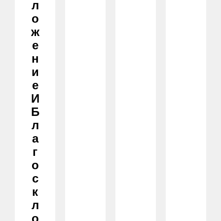
Л
О
Ж
Е
Н
И
Е
И
Б
Л
А
Г
О
С
К
Л
О