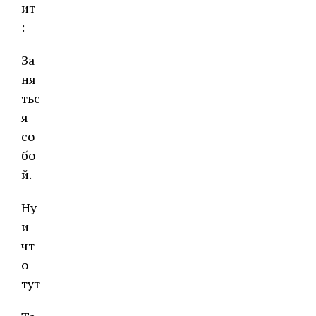
ит
:
За
ня
тьс
я
со
бо
й.
Ну
и
чт
о
тут