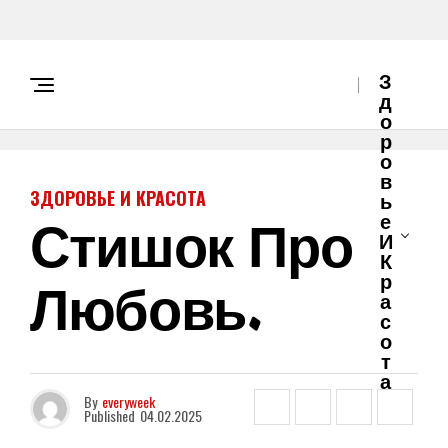
З
Д
О
Р
О
В
ЗДОРОВЬЕ И КРАСОТА
Ь
Стишок Про
Е
И
К
Любовь.
Р
А
С
О
Т
А
By
everyweek
Published
04.02.2025