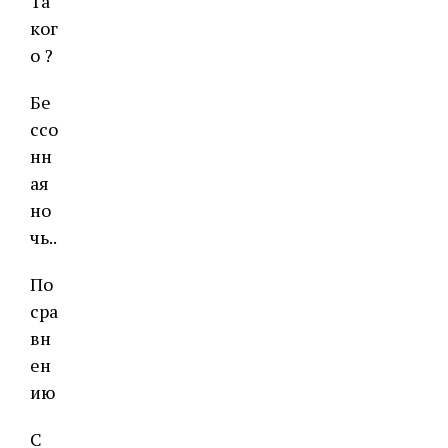
Та
ког
о ?
Бе
ссо
нн
ая
но
чь..
По
сра
вн
ен
ию
С