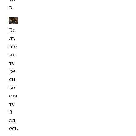
в.
Бо
ль
ше
ин
те
ре
сн
ых
ста
те
й
зд
есь