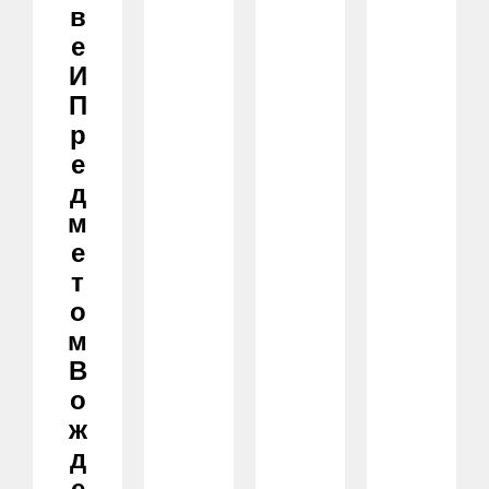
В
Е
И
П
Р
Е
Д
М
Е
Т
О
М
В
О
Ж
Д