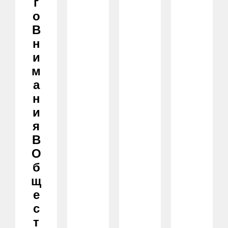
Г
О
В
Н
И
М
А
Н
И
Я
В
О
Б
Щ
Е
С
Т