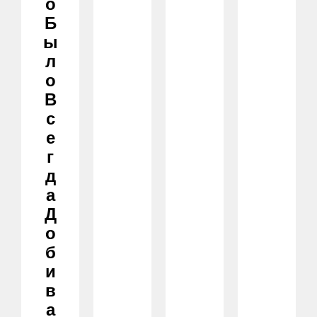
О
Б
Ы
Л
О
В
С
Е
Г
Д
А
Д
О
Б
И
В
А