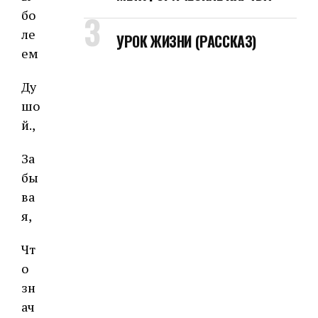
бо
ле
УРОК ЖИЗНИ (РАССКАЗ)
ем
Ду
шо
й.,
За
бы
ва
я,
Чт
о
зн
ач