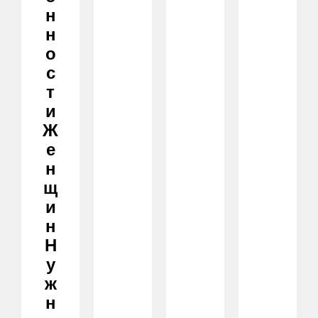
Н
Н
О
С
Т
И
Ж
Е
Н
Щ
И
Н
Н
У
Ж
Н