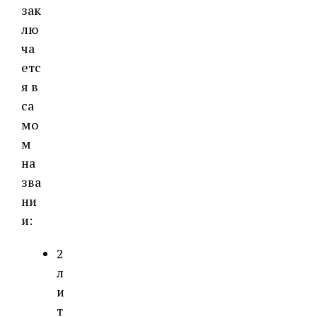
зак
лю
ча
етс
я в
са
мо
м
на
зва
ни
и:
2
л
и
т