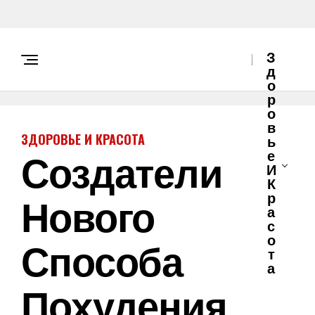
З
Д
О
Р
О
В
ЗДОРОВЬЕ И КРАСОТА
Ь
Создатели
Е
И
К
Нового
Р
А
С
О
Способа
Т
А
Похудения