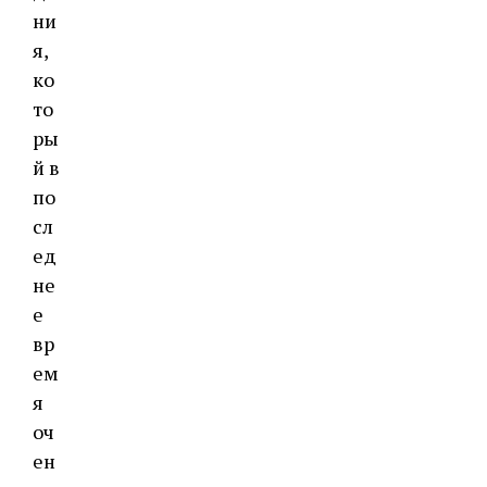
ни
я,
ко
то
ры
й в
по
сл
ед
не
е
вр
ем
я
оч
ен