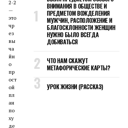
2-2
ВНИМАНИЯ В ОБЩЕСТВЕ И
—
ПРЕДМЕТОМ ВОЖДЕЛЕНИЯ
это
МУЖЧИН, РАСПОЛОЖЕНИЕ И
чр
БЛАГОСКЛОННОСТИ ЖЕНЩИН
ез
НУЖНО БЫЛО ВСЕГДА
вы
ДОБИВАТЬСЯ
ча
йн
ЧТО НАМ СКАЖУТ
о
МЕТАФОРИЧЕСКИЕ КАРТЫ?
пр
ост
УРОК ЖИЗНИ (РАССКАЗ)
ой
пл
ан
по
ху
де