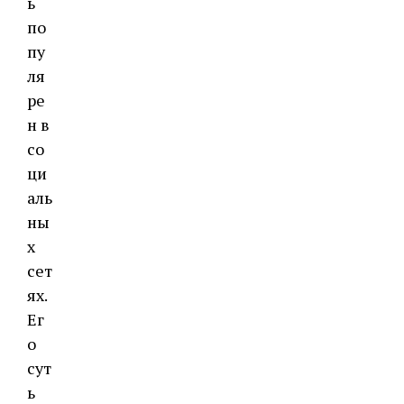
ь
по
пу
ля
ре
н в
со
ци
аль
ны
х
сет
ях.
Ег
о
сут
ь