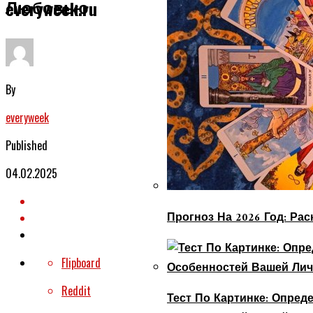
Любовью
everyweek.ru
By
everyweek
Published
04.02.2025
Прогноз На 2026 Год: Ра
Flipboard
Reddit
Тест По Картинке: Опре