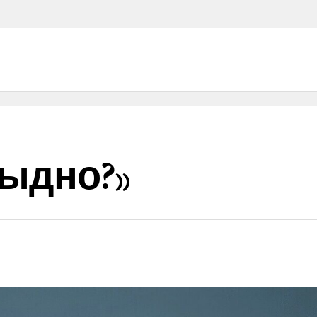
тыдно?»