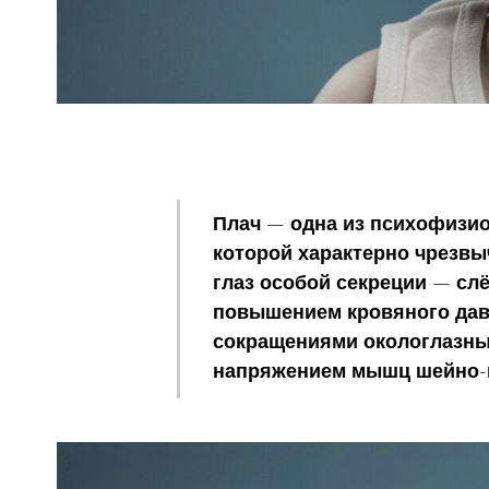
Плач
— одна из психофизио
которой характерно чрезв
глаз особой секреции — сл
повышением кровяного дав
сокращениями окологлазны
напряжением мышц шейно-