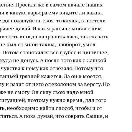
жение. Просила же в самом начале наших
и в какую, карьера ему видите ли важна.
егда пожалуйста, своя-то клуша, в постели
рячее давай. И как я раньше могла с ним
лизость иногда напрашивалась, так сказать
 не был со мной таким, наоборот, умел
 Потом становился всё грубее и циничнее,
икуда не денусь. А после того как с Сашкой
 чувства к нему как отрезало. Потому что
виньёй грязной кажется. Да он и моется,
у и разит от него одеколоном за версту. Но
уже не смогу. Он силу свою надо мной
 ситуацией, поэтому нужно время, для того
ь, необходимо найти способ, чтобы и от
таться. А пока думай, что соврать Сашке, и