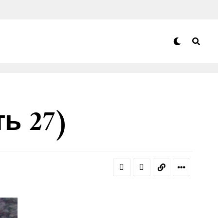
ь 27)