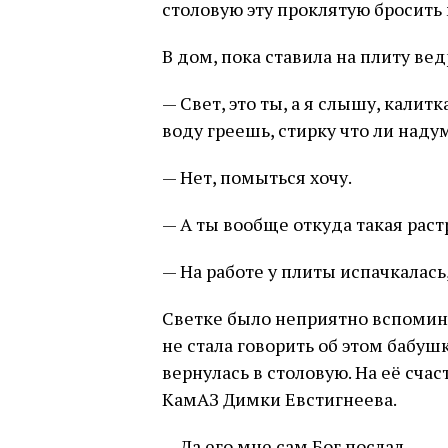
столовую эту проклятую бросить
В дом, пока ставила на плиту ве
— Свет, это ты, а я слышу, калит
воду греешь, стирку что ли наду
— Нет, помыться хочу.
— А ты вообще откуда такая раст
— На работе у плиты испачкалась
Светке было неприятно вспомина
не стала говорить об этом бабу
вернулась в столовую. На её сча
КамАЗ Димки Евстигнеева.
— Да его мне сам Бог послал.