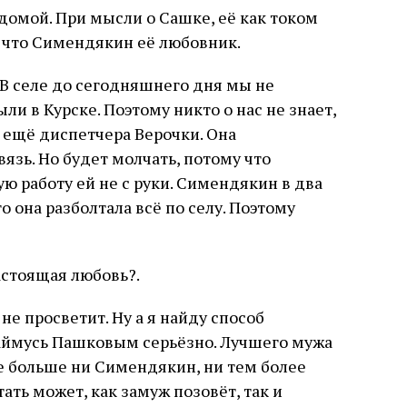
домой. При мысли о Сашке, её как током
, что Симендякин её любовник.
. В селе до сегодняшнего дня мы не
ли в Курске. Поэтому никто о нас не знает,
 ещё диспетчера Верочки. Она
язь. Но будет молчать, потому что
ю работу ей не с руки. Симендякин в два
то она разболтала всё по селу. Поэтому
астоящая любовь?.
не просветит. Ну а я найду способ
 займусь Пашковым серьёзно. Лучшего мужа
не больше ни Симендякин, ни тем более
тать может, как замуж позовёт, так и